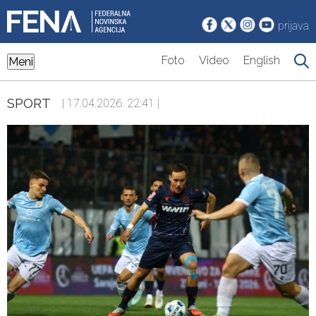
prijava
Foto
Video
English
Meni
SPORT
| 17.04.2026. 22:41 |