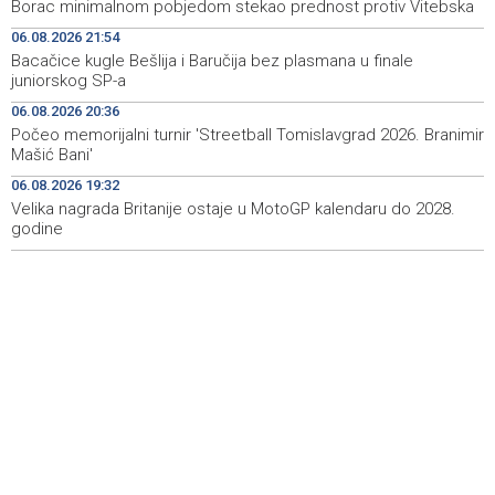
Borac minimalnom pobjedom stekao prednost protiv Vitebska
Pojačan intenzitet saobraćaja, duge kolone vozila na
06:57
06.08.2026 21:54
graničnim prelazima na izlazu iz BiH
Bacačice kugle Bešlija i Baručija bez plasmana u finale
juniorskog SP-a
Najave događaja za 7. 8. 2026. godine (petak)
06:53
06.08.2026 20:36
Borac minimalnom pobjedom stekao prednost protiv
22:45
Počeo memorijalni turnir 'Streetball Tomislavgrad 2026. Branimir
Vitebska
Mašić Bani'
06.08.2026 19:32
Velika nagrada Britanije ostaje u MotoGP kalendaru do 2028.
godine