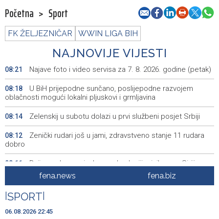
Početna
>
Sport
FK ŽELJEZNIČAR
WWIN LIGA BIH
NAJNOVIJE VIJESTI
Najave foto i video servisa za 7. 8. 2026. godine (petak)
08:21
U BiH prijepodne sunčano, poslijepodne razvojem
08:18
oblačnosti mogući lokalni pljuskovi i grmljavina
Zelenskij u subotu dolazi u prvi službeni posjet Srbiji
08:14
Zenički rudari još u jami, zdravstveno stanje 11 rudara
08:12
dobro
Dvije osobe poginule u u eksploziji minibusa u Siriji
08:11
fena.news
fena.biz
Zakonodavci pozivaju Trumpa da uvede sankcije Dodiku
07:45
|
SPORT
|
Danas Sarajevo Modest Fashion Festival, upečatljivost
07:08
bosanskohercegovačkog dizajna
06.08.2026 22:45