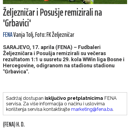
Željezničar i Posušje remizirali na
'Grbavici'
FENA
Vanja Tolj, Foto: FK Željezničar
SARAJEVO, 17. aprila (FENA) – Fudbaleri
Željezničara i Posušja remizirali su večeras
rezultatom 1:1 u susretu 29. kola WWin liga Bosne i
Hercegovine, odigranom na stadionu stadionu
"Grbavica".
Sadržaj dostupan
isključivo pretplatnicima
FENA
servisa. Za više informacija o načinu i uslovima
korištenja servisa kontaktirajte
marketing@fena.ba
.
(FENA) H. D.