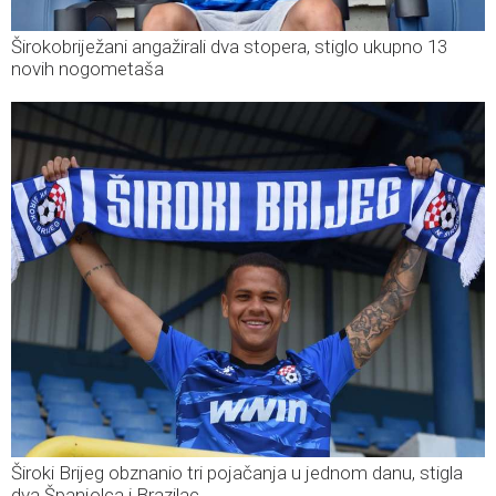
Širokobriježani angažirali dva stopera, stiglo ukupno 13
novih nogometaša
Široki Brijeg obznanio tri pojačanja u jednom danu, stigla
dva Španjolca i Brazilac