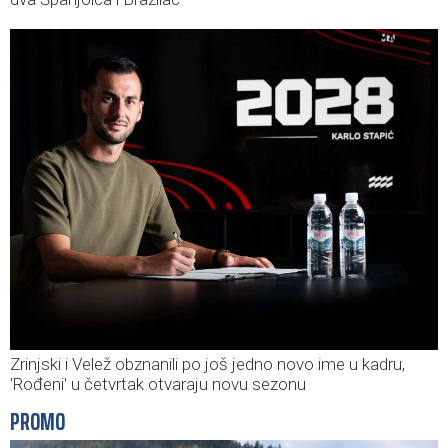
Zrinjski i Velež obznanili po još jedno novo ime u kadru,
'Rođeni' u četvrtak otvaraju novu sezonu
PROMO