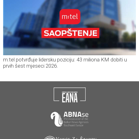
m:tel potvrđuje lidersku poziciju: 43 miliona KM dobiti u
prvih šest mjeseci 2026.