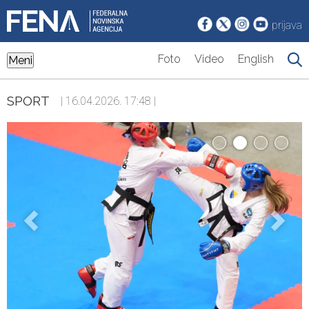
prijava
Foto
Video
English
Meni
SPORT
| 16.04.2026. 17:48 |