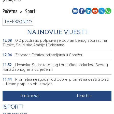
Početna
>
Sport
TAEKWONDO
NAJNOVIJE VIJESTI
OIC pozdravio potpisivanje odbrambenog sporazuma
12:08
Turske, Saudijske Arabije i Pakistana
Zatvoren Festival prijateljstva u Goraždu
12:04
Hrvatska: Sudar teretnog i putničkog vlaka kod Svetog
11:52
Ivana Žabnog, ima ozlijeđenih
Prometna nezgoda kod Udore, promet na cesti Stolac
11:44
– Neum potpuno obustavljen
'ELVIS, moj komšija' najbolji muzički dokumentarni film na
11:27
fena.news
fena.biz
City film festu u Niškoj Banji
|
SPORT
|
Zračna luka Split rekordna u Hrvatskoj sa 770 tisuća
11:16
putnika u srpnju