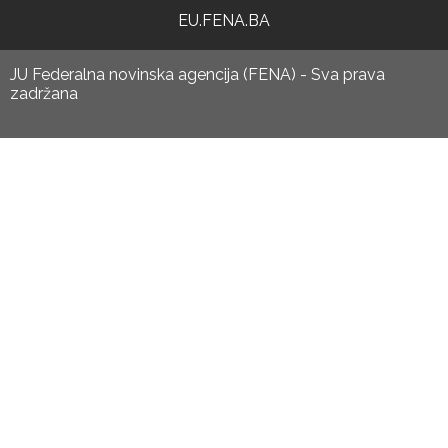
EU.FENA.BA
JU Federalna novinska agencija (FENA) - Sva prava
zadržana