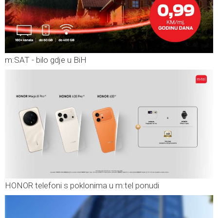
m:SAT - bilo gdje u BiH
HONOR telefoni s poklonima u m:tel ponudi