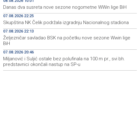
08.08.2026 10:01
Danas dva susreta nove sezone nogometne WWin lige BiH
Svečani doček Zelenskog u Beogradu, u fokusu
11:09
07.08.2026 22:25
razgovora odnosi Srbije i Ukrajine
Skupština NK Čelik podržala izgradnju Nacionalnog stadiona
U ŽZH brojne vatrogasne intervencije, najveći požar u
10:54
07.08.2026 22:13
Kongori
Željezničar savladao BSK na početku nove sezone Wwin lige
BiH
Karić: 'Jedite svoju vodu', unos vode kroz hranu prirodna
10:35
infuzija za organizam tokom vrućina
07.08.2026 20:46
Miljanović i Suljić ostale bez polufinala na 100 m pr., svi bh.
predstavnici okončali nastup na SP-u
Obustavljen saobraćaj na magistralnoj cesti Stolac-
10:08
Neum, kod mjesta Udora, zbog nezgode