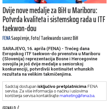
Dvije nove medalje za BiH u Mariboru:
Potvrda kvaliteta i sistemskog rada u ITF
taekwon-dou
FENA
Saopćenje, Foto/ Taekwando savez BiH
SARAJEVO, 16. aprila (FENA) - Trećeg dana
Evropskog ITF taekwon-do prvenstva u Mariboru
(Slovenija) reprezentacija Bosne i Hercegovine
osvojila je još dvije medalje u seniorskoj
konkurenciji, potvrdivši kontinuitet vrhunskih
rezultata na velikim takmičenjima.
Sadržaj dostupan
isključivo pretplatnicima
FENA
servisa. Za više informacija o načinu i uslovima
korištenja servisa kontaktirajte
marketing@fena.ba
.
(FENA) D. Ć.