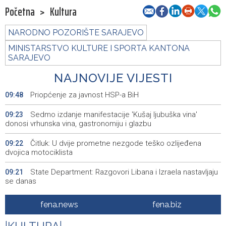
Početna
>
Kultura
NARODNO POZORIŠTE SARAJEVO
MINISTARSTVO KULTURE I SPORTA KANTONA
SARAJEVO
NAJNOVIJE VIJESTI
Priopćenje za javnost HSP-a BiH
09:48
Sedmo izdanje manifestacije 'Kušaj ljubuška vina'
09:23
donosi vrhunska vina, gastronomiju i glazbu
Čitluk: U dvije prometne nezgode teško ozlijeđena
09:22
dvojica motociklista
State Department: Razgovori Libana i Izraela nastavljaju
09:21
se danas
Profit Commerzbanke se skoro udvostručio usljed
09:20
fena.news
fena.biz
zahuktavanja ponude UniCredita za preuzimanje
|
|