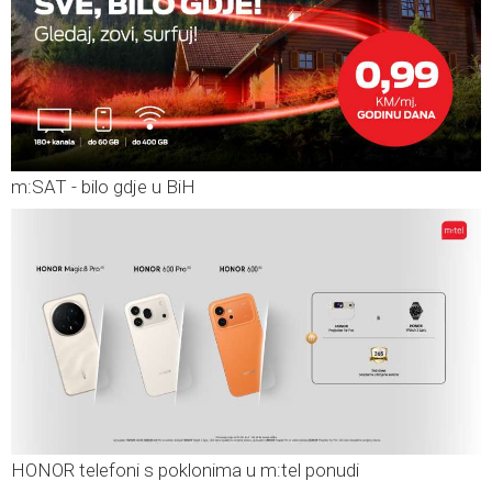
m:SAT - bilo gdje u BiH
HONOR telefoni s poklonima u m:tel ponudi