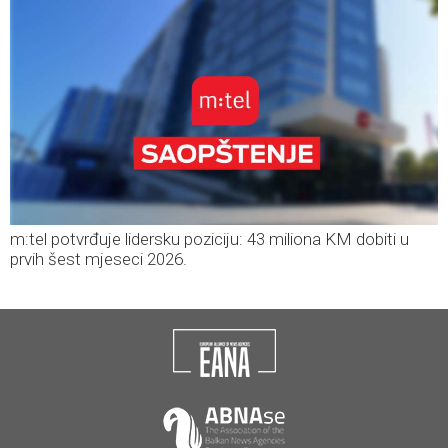
m:tel potvrđuje lidersku poziciju: 43 miliona KM dobiti u
prvih šest mjeseci 2026.