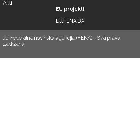
Akti
EU projekti
EU.FENA.BA
JU Federalna novinska agencija (FENA) - Sva prava
zadržana