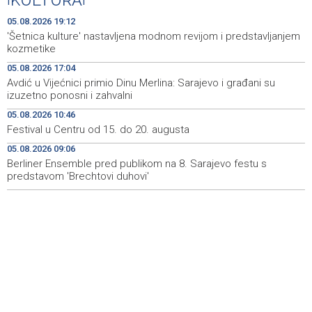
KULTURA
EUFOR izveo vježbu nedaleko od Foče, uoči vježbe 'Brzi
09:20
odgovor 2026'
05.08.2026 19:12
'Šetnica kulture' nastavljena modnom revijom i predstavljanjem
Kantonalni ured Zenica jedini prikupio više poreza nego
09:10
kozmetike
prošle godine
05.08.2026 17:04
Avdić u Vijećnici primio Dinu Merlina: Sarajevo i građani su
Travnik: Noć robotike privukla veliki broj građana (VIDEO)
09:09
izuzetno ponosni i zahvalni
Više požara zabilježeno u HNŽ-u, vatrogasci i dalje na
09:06
05.08.2026 10:46
terenu kod Konjica
Festival u Centru od 15. do 20. augusta
05.08.2026 09:06
Danas u BiH sunčano i vruće, temperature od 34 do 41
08:59
stepen
Berliner Ensemble pred publikom na 8. Sarajevo festu s
predstavom 'Brechtovi duhovi'