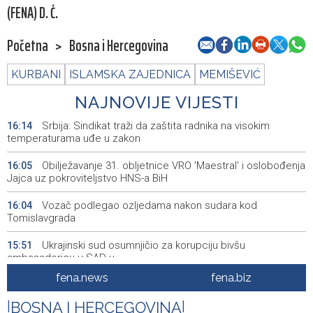
(FENA) D. Ć.
Početna
>
Bosna i Hercegovina
KURBANI
ISLAMSKA ZAJEDNICA
MEMIŠEVIĆ
NAJNOVIJE VIJESTI
Srbija: Sindikat traži da zaštita radnika na visokim
16:14
temperaturama uđe u zakon
Obilježavanje 31. obljetnice VRO 'Maestral' i oslobođenja
16:05
Jajca uz pokroviteljstvo HNS-a BiH
Vozač podlegao ozljedama nakon sudara kod
16:04
Tomislavgrada
Ukrajinski sud osumnjičio za korupciju bivšu
15:51
ambasadoricu u SAD-u
fena.news
fena.biz
Završeno je ovogodišnje izdanje Mladifesta koje je
15:51
okupilo mlade iz 73 zemlje svijeta
|
BOSNA I HERCEGOVINA
|