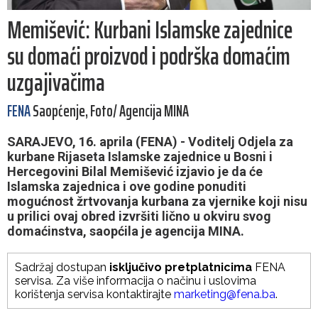
Memišević: Kurbani Islamske zajednice
su domaći proizvod i podrška domaćim
uzgajivačima
FENA
Saopćenje, Foto/ Agencija MINA
SARAJEVO, 16. aprila (FENA) - Voditelj Odjela za
kurbane Rijaseta Islamske zajednice u Bosni i
Hercegovini Bilal Memišević izjavio je da će
Islamska zajednica i ove godine ponuditi
mogućnost žrtvovanja kurbana za vjernike koji nisu
u prilici ovaj obred izvršiti lično u okviru svog
domaćinstva, saopćila je agencija MINA.
Sadržaj dostupan
isključivo pretplatnicima
FENA
servisa. Za više informacija o načinu i uslovima
korištenja servisa kontaktirajte
marketing@fena.ba
.