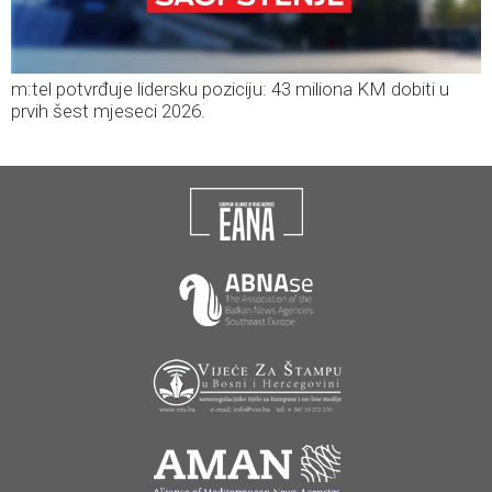
m:tel potvrđuje lidersku poziciju: 43 miliona KM dobiti u
prvih šest mjeseci 2026.