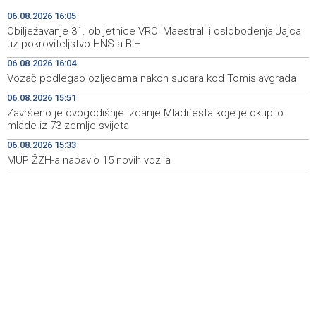
Toplotni val primorao Rumuniju i Mađarsku na mjere
15:48
06.08.2026 16:05
štednje električne energije
Obilježavanje 31. obljetnice VRO 'Maestral' i oslobođenja Jajca
uz pokroviteljstvo HNS-a BiH
MUP ŽZH-a nabavio 15 novih vozila
15:33
06.08.2026 16:04
Vozač podlegao ozljedama nakon sudara kod Tomislavgrada
Vlada FBiH - 530.000 KM za oblast kulture i sporta, te
15:27
vjerske institucije
06.08.2026 15:51
Završeno je ovogodišnje izdanje Mladifesta koje je okupilo
ISPRAVKA - Vlada USK usvojila programe vrijedne više
15:25
mlade iz 73 zemlje svijeta
miliona KM za infrastrukturu, privredu i mlade
06.08.2026 15:33
MUP ŽZH-a nabavio 15 novih vozila
Foruma brčanske dijaspore u znaku globalnog iskustva
15:19