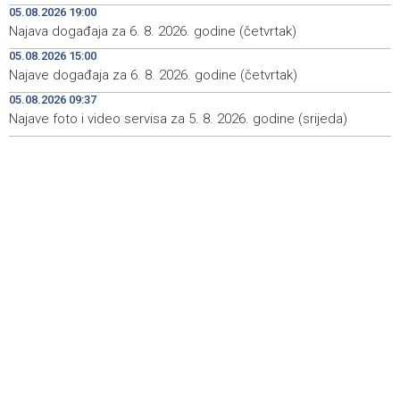
05.08.2026 19:00
prelazima Velika Kladuša, Gradina i Orašje
Najava događaja za 6. 8. 2026. godine (četvrtak)
Najave događaja za 6. 8. 2026. godine (četvrtak)
06:50
05.08.2026 15:00
Najave događaja za 6. 8. 2026. godine (četvrtak)
Vlada Srbije: Nema opasnosti od nestašica struje i
21:01
vode, riječni promet ugrožen
05.08.2026 09:37
Najave foto i video servisa za 5. 8. 2026. godine (srijeda)
Rukometaši 'Slobode' ulaze u novu sezonu s ciljem
20:29
povratka u Premijer ligu