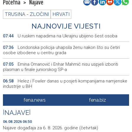
Početna
>
Najave
TRUSINA - ZLOČINI
HRVATI
NAJNOVIJE VIJESTI
U ruskim napadima na Ukrajinu ubijeno šest osoba
07:44
Londonska policija uhapsila ženu nakon što su četiri
07:36
osobe izbodene u centru grada
Emina Omanović i Enhar Mahmić nisu uspjeli izboriti
07:05
plasman u finale juniorskog SP-a
Helez i Fowler danas u posjeti kompanijama namjenske
06:58
industrije u BiH
Helez i komandant NATO štaba u Sarajevu Fowler
06:57
fena.news
fena.biz
posjetili Bugojno
|
NAJAVE
|
Izložba luksuznih i sportskih automobila - A Driving Force
06:50
danas na Vilsonovom šetalištu
06.08.2026 06:50
Najave događaja za 6. 8. 2026. godine (četvrtak)
Duge kolone vozila na izlazu iz BiH na graničnim
06:50