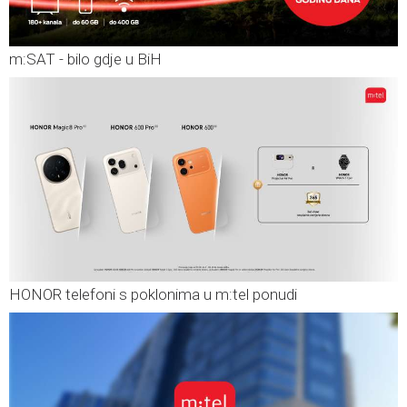
m:SAT - bilo gdje u BiH
HONOR telefoni s poklonima u m:tel ponudi