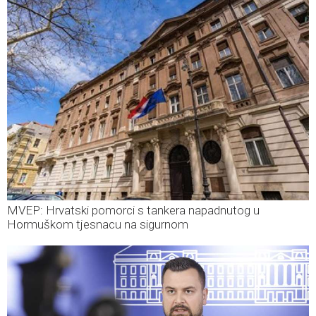
MVEP: Hrvatski pomorci s tankera napadnutog u
Hormuškom tjesnacu na sigurnom