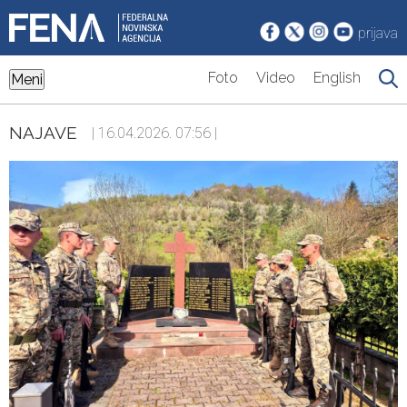
prijava
Foto
Video
English
Meni
NAJAVE
| 16.04.2026. 07:56 |