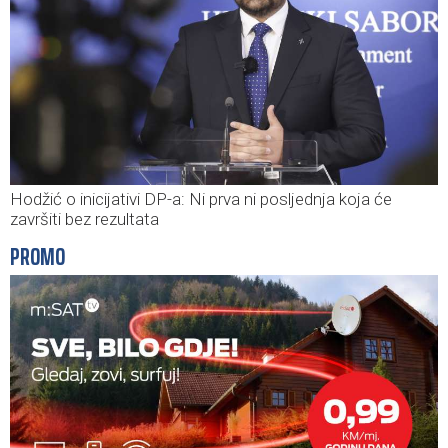
Hodžić o inicijativi DP-a: Ni prva ni posljednja koja će
završiti bez rezultata
PROMO