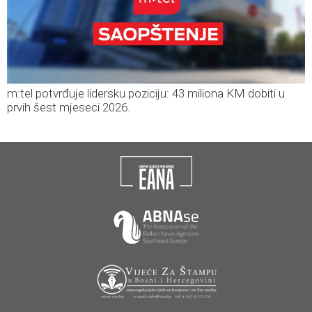
m:tel potvrđuje lidersku poziciju: 43 miliona KM dobiti u
prvih šest mjeseci 2026.