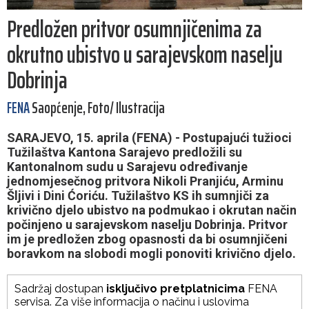
Predložen pritvor osumnjičenima za
okrutno ubistvo u sarajevskom naselju
Dobrinja
FENA
Saopćenje, Foto/ Ilustracija
SARAJEVO, 15. aprila (FENA) - Postupajući tužioci
Tužilaštva Kantona Sarajevo predložili su
Kantonalnom sudu u Sarajevu određivanje
jednomjesečnog pritvora Nikoli Pranjiću, Arminu
Šljivi i Dini Ćoriću. Tužilaštvo KS ih sumnjiči za
krivično djelo ubistvo na podmukao i okrutan način
počinjeno u sarajevskom naselju Dobrinja. Pritvor
im je predložen zbog opasnosti da bi osumnjičeni
boravkom na slobodi mogli ponoviti krivično djelo.
Sadržaj dostupan
isključivo pretplatnicima
FENA
servisa. Za više informacija o načinu i uslovima