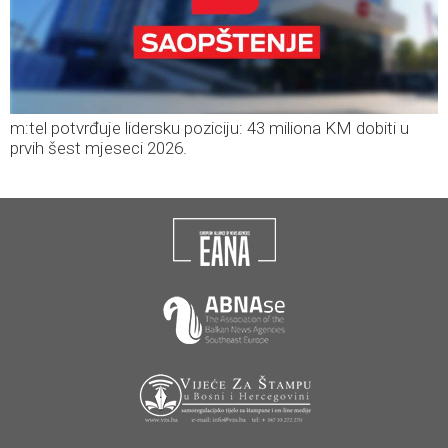
m:tel potvrđuje lidersku poziciju: 43 miliona KM dobiti u
prvih šest mjeseci 2026.