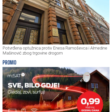
Potvrđena optužnica protiv Enesa Ramoševca i Almedine
Mašinović zbog trgovine drogom
PROMO