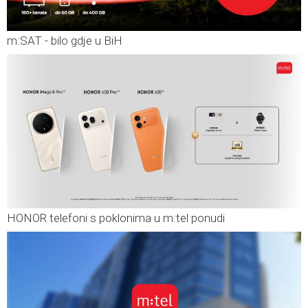
m:SAT - bilo gdje u BiH
HONOR telefoni s poklonima u m:tel ponudi