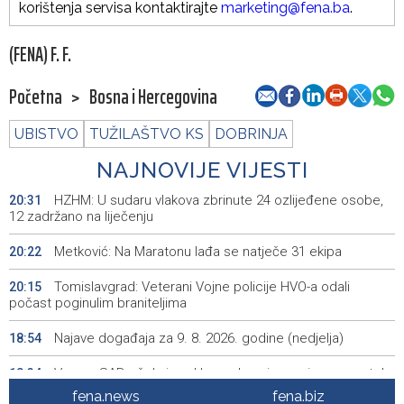
korištenja servisa kontaktirajte
marketing@fena.ba
.
(FENA) F. F.
Početna
>
Bosna i Hercegovina
UBISTVO
TUŽILAŠTVO KS
DOBRINJA
NAJNOVIJE VIJESTI
HZHM: U sudaru vlakova zbrinute 24 ozlijeđene osobe,
20:31
12 zadržano na liječenju
Metković: Na Maratonu lađa se natječe 31 ekipa
20:22
Tomislavgrad: Veterani Vojne policije HVO-a odali
20:15
počast poginulim braniteljima
Najave događaja za 9. 8. 2026. godine (nedjelja)
18:54
Vance: SAD očekuje od Irana da osigura siguran protok
18:34
nafte kroz Hormuški moreuz
fena.news
fena.biz