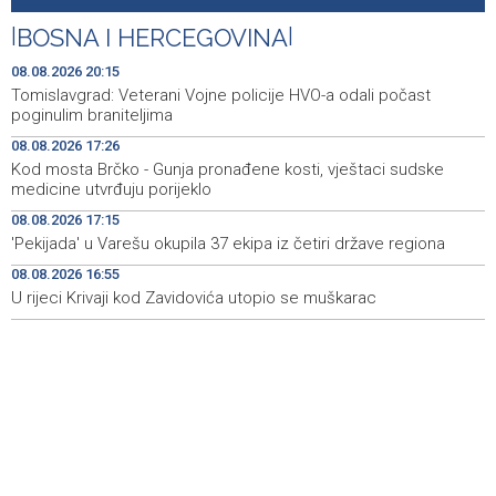
Iranski šef sigurnosti: Hormuški moreuz će ostati
18:21
|
BOSNA I HERCEGOVINA
|
zatvoren dok SAD ne ispuni zahtjeve Teherana
08.08.2026 20:15
Iran 'vrlo blizu' dogovora s Omanom o novoj Hormuškoj
18:09
Tomislavgrad: Veterani Vojne policije HVO-a odali počast
brodskoj ruti
poginulim braniteljima
08.08.2026 17:26
Koncertom Marije Šerifović večeras se zatvara
18:05
Kod mosta Brčko - Gunja pronađene kosti, vještaci sudske
manifestacija 'Dani dijaspore Travnik 2026'
medicine utvrđuju porijeklo
Kod mosta Brčko - Gunja pronađene kosti, vještaci
17:26
08.08.2026 17:15
sudske medicine utvrđuju porijeklo
'Pekijada' u Varešu okupila 37 ekipa iz četiri države regiona
08.08.2026 16:55
'Pekijada' u Varešu okupila 37 ekipa iz četiri države
17:15
regiona
U rijeci Krivaji kod Zavidovića utopio se muškarac