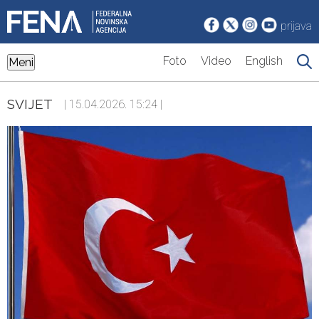
prijava
Foto
Video
English
Meni
SVIJET
| 15.04.2026. 15:24 |