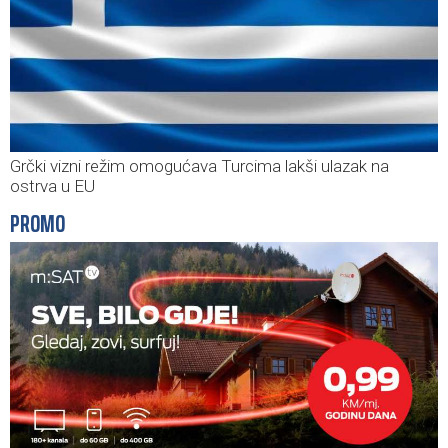
Grčki vizni režim omogućava Turcima lakši ulazak na
ostrva u EU
PROMO