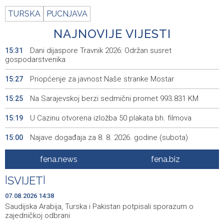
TURSKA
PUCNJAVA
NAJNOVIJE VIJESTI
Dani dijaspore Travnik 2026: Održan susret
15:31
gospodarstvenika
Priopćenje za javnost Naše stranke Mostar
15:27
Na Sarajevskoj berzi sedmični promet 993.831 KM
15:25
U Cazinu otvorena izložba 50 plakata bh. filmova
15:19
Najave događaja za 8. 8. 2026. godine (subota)
15:00
SFF Tribute to Béla Tarr features works by his former
14:54
fena.news
fena.biz
students
|
SVIJET
|
Magoda ugostio Halida Kuburovića i zahvalio mu za
14:44
predanost kulturi
07.08.2026 14:38
Saudijska Arabija, Turska i Pakistan potpisali sporazum o
Protesti građana Goražda zbog problema sa
14:40
zajedničkoj odbrani
vodosnabdijevanjem