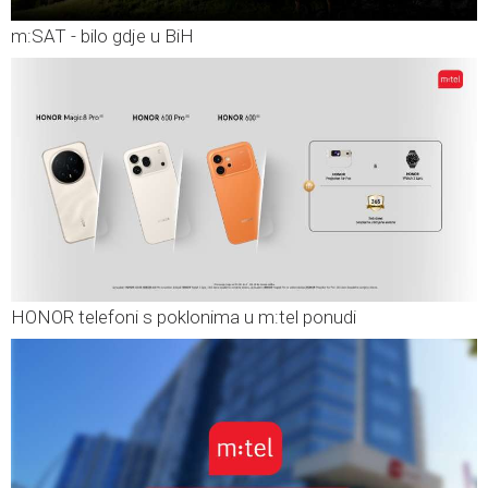
m:SAT - bilo gdje u BiH
HONOR telefoni s poklonima u m:tel ponudi