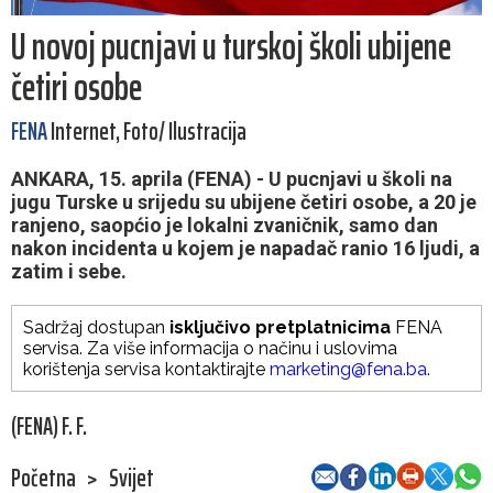
U novoj pucnjavi u turskoj školi ubijene
četiri osobe
FENA
Internet, Foto/ Ilustracija
ANKARA, 15. aprila (FENA) - U pucnjavi u školi na
jugu Turske u srijedu su ubijene četiri osobe, a 20 je
ranjeno, saopćio je lokalni zvaničnik, samo dan
nakon incidenta u kojem je napadač ranio 16 ljudi, a
zatim i sebe.
Sadržaj dostupan
isključivo pretplatnicima
FENA
servisa. Za više informacija o načinu i uslovima
korištenja servisa kontaktirajte
marketing@fena.ba
.
(FENA) F. F.
Početna
>
Svijet