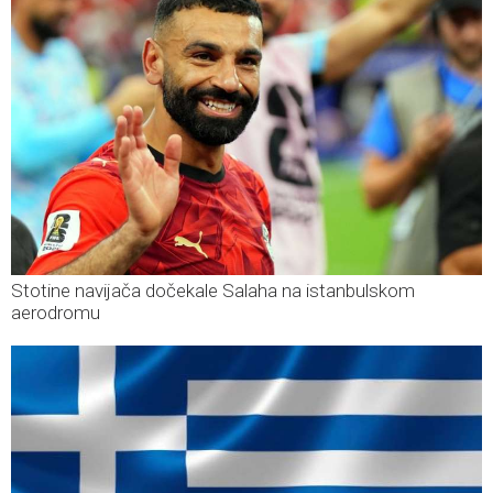
Stotine navijača dočekale Salaha na istanbulskom
aerodromu