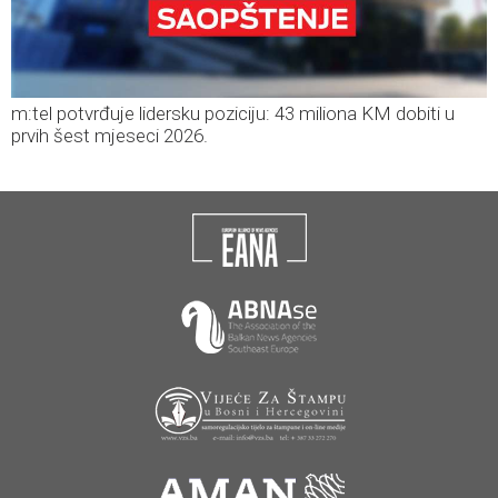
m:tel potvrđuje lidersku poziciju: 43 miliona KM dobiti u
prvih šest mjeseci 2026.