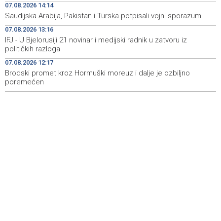
07.08.2026 14:14
Saudijska Arabija, Pakistan i Turska potpisali vojni sporazum
Za projekte održivog povratka iz budžeta BPK Goražde
14:39
izdvojeno 136.500 KM
07.08.2026 13:16
IFJ - U Bjelorusiji 21 novinar i medijski radnik u zatvoru iz
Saudijska Arabija, Turska i Pakistan potpisali sporazum o
14:38
političkih razloga
zajedničkoj odbrani
07.08.2026 12:17
Brodski promet kroz Hormuški moreuz i dalje je ozbiljno
poremećen