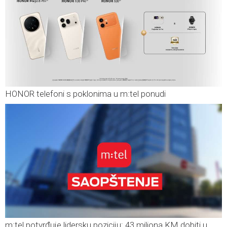
HONOR telefoni s poklonima u m:tel ponudi
m:tel potvrđuje lidersku poziciju: 43 miliona KM dobiti u