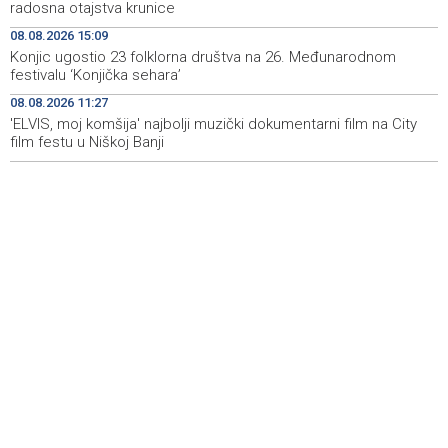
radosna otajstva krunice
izazove očuvanja prirode
08.08.2026 15:09
Najave događaja za 9. 8. 2026. godine (nedjelja)
08:55
Konjic ugostio 23 folklorna društva na 26. Međunarodnom
festivalu ‘Konjička sehara’
Nova slikovnica Anite Lovrić djecu kroz ilustracije uvodi
08:30
08.08.2026 11:27
u radosna otajstva krunice
'ELVIS, moj komšija' najbolji muzički dokumentarni film na City
film festu u Niškoj Banji