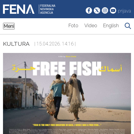
prijava
Foto
Video
English
Meni
KULTURA
| 15.04.2026. 14:16 |