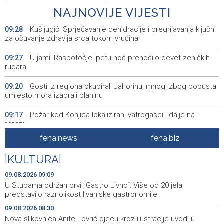
NAJNOVIJE VIJESTI
Kušljugić: Sprječavanje dehidracije i pregrijavanja ključni
09:28
za očuvanje zdravlja srca tokom vrućina
U jami 'Raspotočje' petu noć prenoćilo devet zeničkih
09:27
rudara
Gosti iz regiona okupirali Jahorinu, mnogi zbog popusta
09:20
umjesto mora izabrali planinu
Požar kod Konjica lokaliziran, vatrogasci i dalje na
09:17
terenu
fena.news
fena.biz
U Stupama održan prvi „Gastro Livno“: Više od 20 jela
09:09
predstavilo raznolikost livanjske gastronomije
|
KULTURA
|
Pretežno sunčano jutro u BiH, u Mostaru 29 stepeni
09:05
09.08.2026 09:09
U Stupama održan prvi „Gastro Livno“: Više od 20 jela
Od ranih jutarnjih sati duge kolone putničkih vozila na
09:01
predstavilo raznolikost livanjske gastronomije
pojedinim graničnim prelazima
09.08.2026 08:30
Nova slikovnica Anite Lovrić djecu kroz ilustracije uvodi u
Blidinje sve privlačnije ljetno odredište, turizam raste uz
09:00