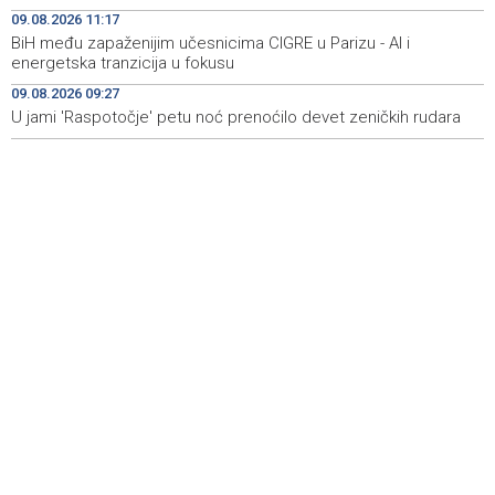
Lejla Njemčević osvojila četvrto mjesto na utrci
13:45
09.08.2026 11:17
Cykelvasan u Švedskoj
BiH među zapaženijim učesnicima CIGRE u Parizu - AI i
energetska tranzicija u fokusu
Izmjena Odluke o kriterijima za raspored sredstava iz
13:45
tekućeg granta 'Međunarodna kulturna suradnja'
09.08.2026 09:27
U jami 'Raspotočje' petu noć prenoćilo devet zeničkih rudara
Sportske igre prijateljstva 2026 od 13. do 16. augusta u
13:39
Sarajevu