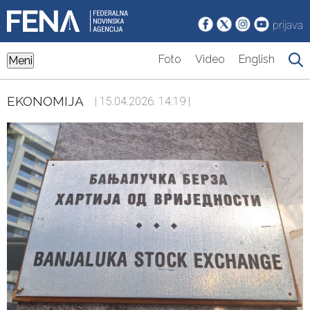
prijava
Foto
Video
English
Meni
EKONOMIJA
| 15.04.2026. 14:19 |