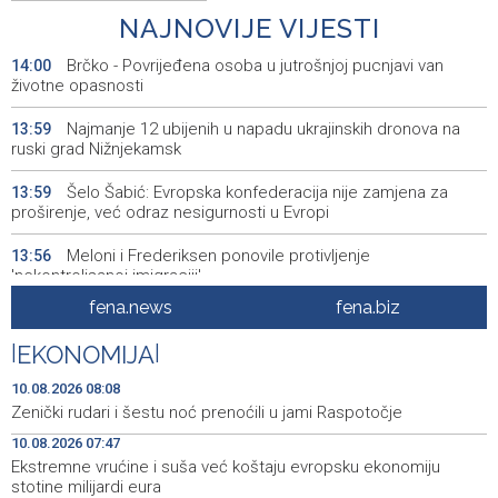
NAJNOVIJE VIJESTI
Brčko - Povrijeđena osoba u jutrošnjoj pucnjavi van
14:00
životne opasnosti
Najmanje 12 ubijenih u napadu ukrajinskih dronova na
13:59
ruski grad Nižnjekamsk
Šelo Šabić: Evropska konfederacija nije zamjena za
13:59
proširenje, već odraz nesigurnosti u Evropi
Meloni i Frederiksen ponovile protivljenje
13:56
'nekontrolisanoj imigraciji'
fena.news
fena.biz
FUCZ: Sutra sastanak o unapređenju statusa
13:50
profesionalnih vatrgasaca
|
EKONOMIJA
|
Nizak vodostaj prijeti da onemogući plovidbu dijelovima
13:49
10.08.2026 08:08
Rajne u Njemačkoj
Zenički rudari i šestu noć prenoćili u jami Raspotočje
10.08.2026 07:47
Muzički performans meksičkog violončeliste Abnera
13:47
Jaira Ortiza Garcie u Sarajevu
Ekstremne vrućine i suša već koštaju evropsku ekonomiju
stotine milijardi eura