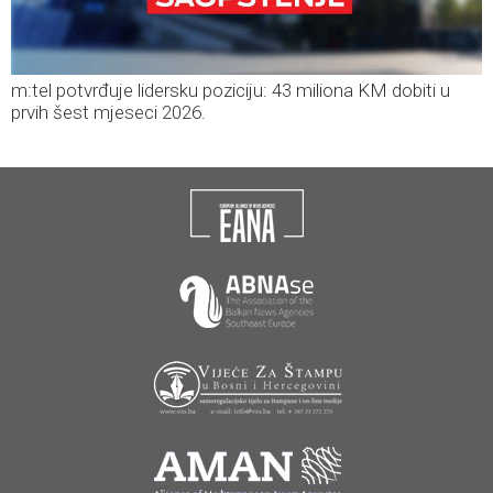
m:tel potvrđuje lidersku poziciju: 43 miliona KM dobiti u
prvih šest mjeseci 2026.