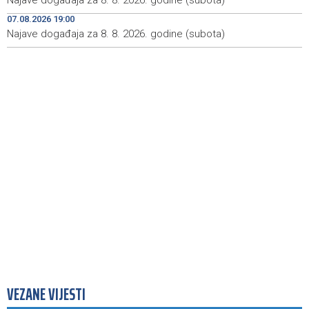
Najave događaja za 8. 8. 2026. godine (subota)
počast poginulim braniteljima
07.08.2026 19:00
Najave događaja za 8. 8. 2026. godine (subota)
Najave događaja za 9. 8. 2026. godine (nedjelja)
18:54
VEZANE VIJESTI