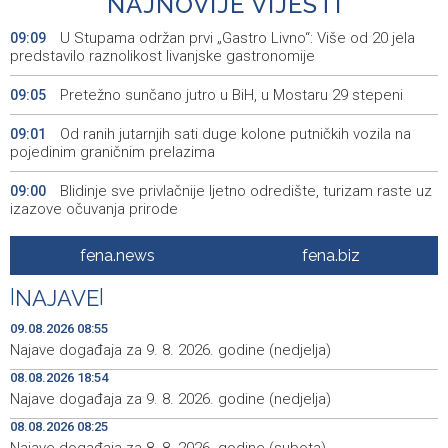
NAJNOVIJE VIJESTI
U Stupama održan prvi „Gastro Livno“: Više od 20 jela
09:09
predstavilo raznolikost livanjske gastronomije
Pretežno sunčano jutro u BiH, u Mostaru 29 stepeni
09:05
Od ranih jutarnjih sati duge kolone putničkih vozila na
09:01
pojedinim graničnim prelazima
Blidinje sve privlačnije ljetno odredište, turizam raste uz
09:00
izazove očuvanja prirode
Najave događaja za 9. 8. 2026. godine (nedjelja)
08:55
fena.news
fena.biz
Nova slikovnica Anite Lovrić djecu kroz ilustracije uvodi
08:30
|
NAJAVE
|
u radosna otajstva krunice
09.08.2026 08:55
HZHM: U sudaru vlakova zbrinute 24 ozlijeđene osobe,
20:31
Najave događaja za 9. 8. 2026. godine (nedjelja)
12 zadržano na liječenju
08.08.2026 18:54
Najave događaja za 9. 8. 2026. godine (nedjelja)
Metković: Na Maratonu lađa se natječe 31 ekipa
20:22
08.08.2026 08:25
Tomislavgrad: Veterani Vojne policije HVO-a odali
20:15