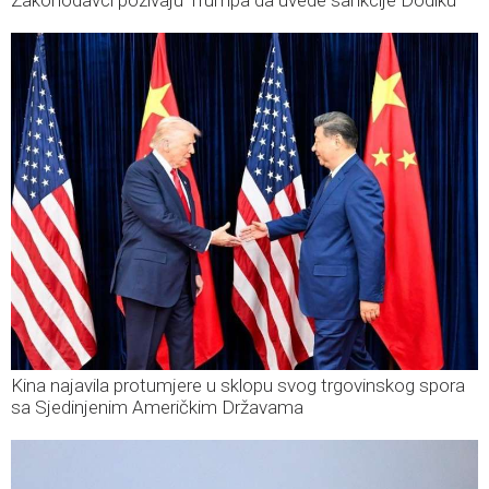
Kina najavila protumjere u sklopu svog trgovinskog spora
sa Sjedinjenim Američkim Državama