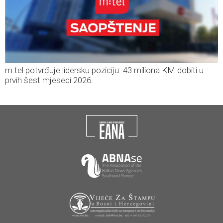
m:tel potvrđuje lidersku poziciju: 43 miliona KM dobiti u
prvih šest mjeseci 2026.