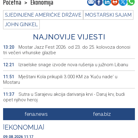
Početna
>
Ekonomija
SJEDINJENE AMERIČKE DRŽAVE
MOSTARSKI SAJAM
JOHN GINKEL
NAJNOVIJE VIJESTI
Mostar Jazz Fest 2026. od 23. do 25. kolovoza donosi
13:20
tri večeri vrhunske glazbe
Izraelske snage izvode nova rušenja u južnom Libanu
12:21
Mještani Kola prikupili 3.000 KM za 'Kuću nade' u
11:51
Mostaru
Sutra u Sarajevu akcija darivanja krvi - Daruj krv, budi
11:37
opet njihov heroj
BiH među zapaženijim učesnicima CIGRE u Parizu - AI i
11:17
fena.news
fena.biz
energetska tranzicija u fokusu
|
EKONOMIJA
|
Pezer već sutra nastupa u kvalifikacijama, vjeruje da će i
10:28
navečer biti u finalu EP-a u Birminghamu
09.08.2026 11:17