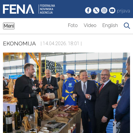
prijava
Foto
Video
English
Meni
EKONOMIJA
| 14.04.2026. 18:01 |