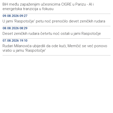
BiH među zapaženijim učesnicima CIGRE u Parizu - AI i
Ballian: Neopravdana sječa stabala a grad zbog manjka
10:16
energetska tranzicija u fokusu
drveća sve topliji
09.08.2026 09:27
U jami 'Raspotočje' petu noć prenoćilo devet zeničkih rudara
FBiH nema objedinjene podatke o povučenom i
10:09
uništenom mesu, prekršaji utvrđeni u 40 kontrola
08.08.2026 08:29
Deset zeničkih rudara četvrtu noć ostali u jami Raspotočje
Marija Šerifović pred više hiljada posjetitelja na Piroti
10:03
zatvorila 'Dane dijaspore 2026' u Travniku
07.08.2026 19:10
Rudari Milanovića ubijedili da ode kući, Memčić se već ponovo
vratio u jamu 'Raspotočje'
Kušljugić: Sprječavanje dehidracije i pregrijavanja ključni
09:28
za očuvanje zdravlja srca tokom vrućina