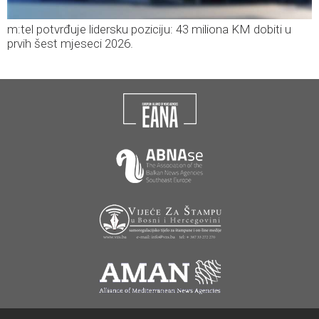
m:tel potvrđuje lidersku poziciju: 43 miliona KM dobiti u
prvih šest mjeseci 2026.