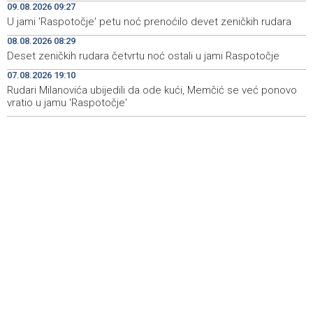
09.08.2026 09:27
Kukoč ponovno na Topali
U jami 'Raspotočje' petu noć prenoćilo devet zeničkih rudara
Priopćenje za javnost HDZ 1990
15:40
08.08.2026 08:29
Deset zeničkih rudara četvrtu noć ostali u jami Raspotočje
Pentagon pozvao američke odbrambene firme da
14:53
ubrzaju proizvodnju oružja usred iscrpljenih zaliha
07.08.2026 19:10
Rudari Milanovića ubijedili da ode kući, Memčić se već ponovo
vratio u jamu 'Raspotočje'
Svečano otvoren 26. Cazin Grand Prix, staza 'Krajiška
14:39
zmija' ponovo okupila ljubitelje motosporta