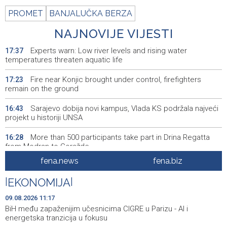
PROMET
BANJALUČKA BERZA
NAJNOVIJE VIJESTI
Experts warn: Low river levels and rising water
17:37
temperatures threaten aquatic life
Fire near Konjic brought under control, firefighters
17:23
remain on the ground
Sarajevo dobija novi kampus, Vlada KS podržala najveći
16:43
projekt u historiji UNSA
More than 500 participants take part in Drina Regatta
16:28
from Modran to Goražde
fena.news
fena.biz
'Suočavanje s prošlošću' SFF-a: Filmovi koji istražuju
16:24
nasljeđe sukoba i mogućnosti otpora
|
EKONOMIJA
|
Sarajevo Film Festival brings special Youth Program to
16:06
09.08.2026 11:17
Tuzla
BiH među zapaženijim učesnicima CIGRE u Parizu - AI i
energetska tranzicija u fokusu
Posuški turnir 'Kamen, krš i maslina' potvrdio svoj ugled,
15:58