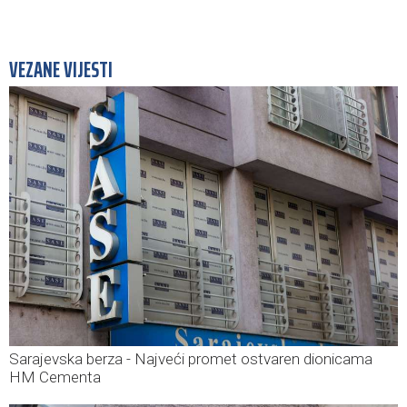
VEZANE VIJESTI
Sarajevska berza - Najveći promet ostvaren dionicama
HM Cementa