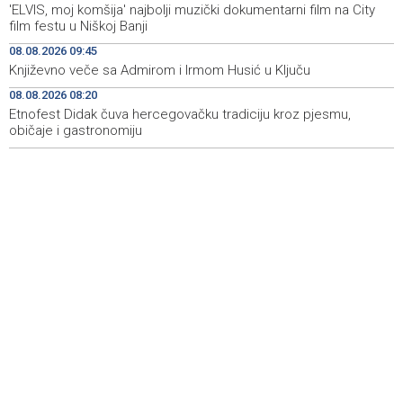
'ELVIS, moj komšija' najbolji muzički dokumentarni film na City
manifestacija 'Dani dijaspore Travnik 2026'
film festu u Niškoj Banji
Kod mosta Brčko - Gunja pronađene kosti, vještaci
17:26
08.08.2026 09:45
sudske medicine utvrđuju porijeklo
Književno veče sa Admirom i Irmom Husić u Ključu
08.08.2026 08:20
'Pekijada' u Varešu okupila 37 ekipa iz četiri države
17:15
regiona
Etnofest Didak čuva hercegovačku tradiciju kroz pjesmu,
običaje i gastronomiju