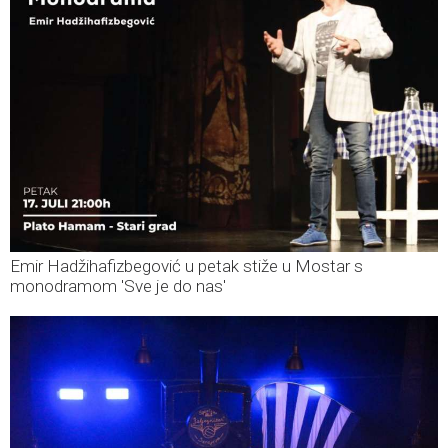
Emir Hadžihafizbegović u petak stiže u Mostar s
monodramom 'Sve je do nas'