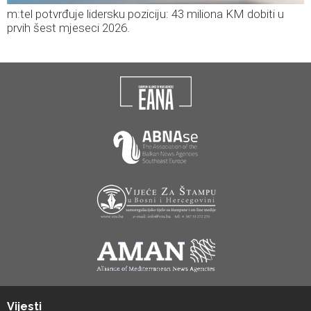
m:tel potvrđuje lidersku poziciju: 43 miliona KM dobiti u
prvih šest mjeseci 2026.
Vijesti