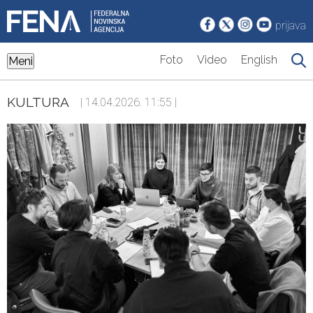
prijava
Foto
Video
English
Meni
KULTURA
| 14.04.2026. 11:55 |