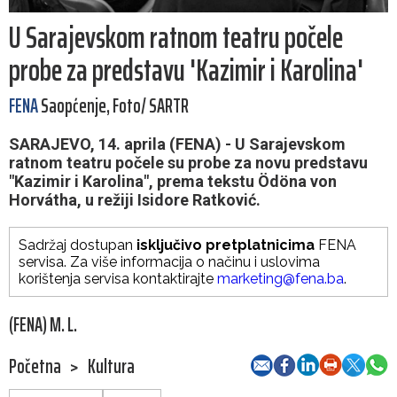
U Sarajevskom ratnom teatru počele
probe za predstavu 'Kazimir i Karolina'
FENA
Saopćenje, Foto/ SARTR
SARAJEVO, 14. aprila (FENA) - U Sarajevskom
ratnom teatru počele su probe za novu predstavu
"Kazimir i Karolina", prema tekstu Ödöna von
Horvátha, u režiji Isidore Ratković.
Sadržaj dostupan
isključivo pretplatnicima
FENA
servisa. Za više informacija o načinu i uslovima
korištenja servisa kontaktirajte
marketing@fena.ba
.
(FENA) M. L.
Početna
>
Kultura