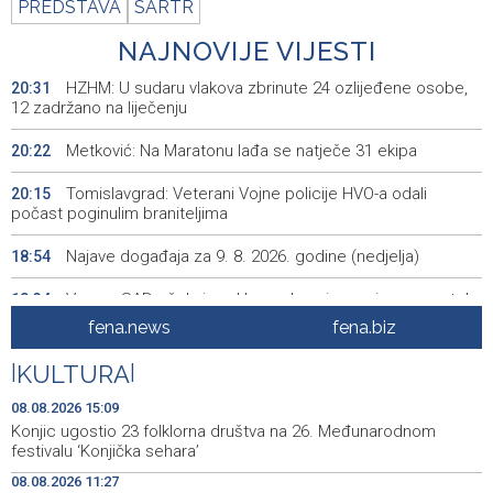
PREDSTAVA
SARTR
NAJNOVIJE VIJESTI
HZHM: U sudaru vlakova zbrinute 24 ozlijeđene osobe,
20:31
12 zadržano na liječenju
Metković: Na Maratonu lađa se natječe 31 ekipa
20:22
Tomislavgrad: Veterani Vojne policije HVO-a odali
20:15
počast poginulim braniteljima
Najave događaja za 9. 8. 2026. godine (nedjelja)
18:54
Vance: SAD očekuje od Irana da osigura siguran protok
18:34
nafte kroz Hormuški moreuz
fena.news
fena.biz
Iranski šef sigurnosti: Hormuški moreuz će ostati
18:21
|
KULTURA
|
zatvoren dok SAD ne ispuni zahtjeve Teherana
08.08.2026 15:09
Iran 'vrlo blizu' dogovora s Omanom o novoj Hormuškoj
18:09
Konjic ugostio 23 folklorna društva na 26. Međunarodnom
brodskoj ruti
festivalu ‘Konjička sehara’
08.08.2026 11:27
Koncertom Marije Šerifović večeras se zatvara
18:05