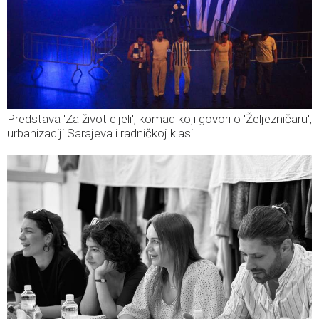
Predstava 'Za život cijeli', komad koji govori o 'Željezničaru',
urbanizaciji Sarajeva i radničkoj klasi