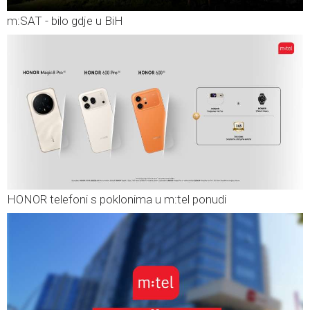
m:SAT - bilo gdje u BiH
HONOR telefoni s poklonima u m:tel ponudi