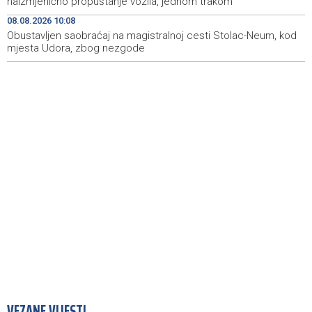
naizmjenično propuštanje vozila, jednom trakom
08.08.2026 10:08
Više od 500 učesnika na Drinskoj regati od Modrana do
12:59
Goražda
Obustavljen saobraćaj na magistralnoj cesti Stolac-Neum, kod
mjesta Udora, zbog nezgode
VEZANE VIJESTI