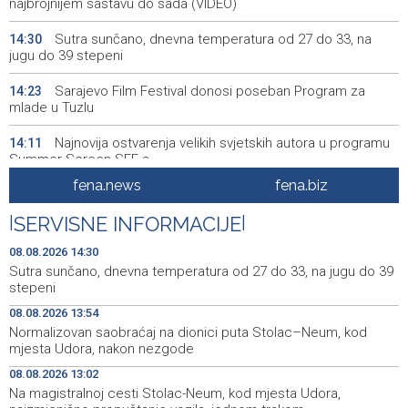
najbrojnijem sastavu do sada (VIDEO)
Sutra sunčano, dnevna temperatura od 27 do 33, na
14:30
jugu do 39 stepeni
Sarajevo Film Festival donosi poseban Program za
14:23
mlade u Tuzlu
Najnovija ostvarenja velikih svjetskih autora u programu
14:11
Summer Screen SFF-a
fena.news
fena.biz
Izraelska vojska nastavlja napade na jugu Libana uprkos
14:05
prekidu vatre i pregovorima
|
SERVISNE INFORMACIJE
|
Izraelske snage izvršile raciju u gradu na Zapadnoj obali
14:01
08.08.2026 14:30
Sutra sunčano, dnevna temperatura od 27 do 33, na jugu do 39
Normalizovan saobraćaj na dionici puta Stolac–Neum,
13:54
stepeni
kod mjesta Udora, nakon nezgode
08.08.2026 13:54
Normalizovan saobraćaj na dionici puta Stolac–Neum, kod
Vučić i Zelenski u Beogradu: Srbija podržava teritorijalni
13:15
mjesta Udora, nakon nezgode
integritet Ukrajine
08.08.2026 13:02
Na magistralnoj cesti Stolac-Neum, kod mjesta Udora,
13:02
Na magistralnoj cesti Stolac-Neum, kod mjesta Udora,
naizmjenično propuštanje vozila, jednom trakom