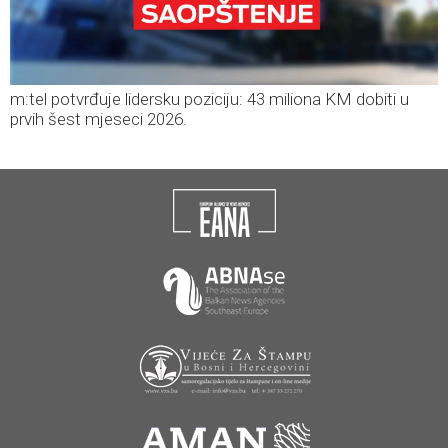
m:tel potvrđuje lidersku poziciju: 43 miliona KM dobiti u
prvih šest mjeseci 2026.