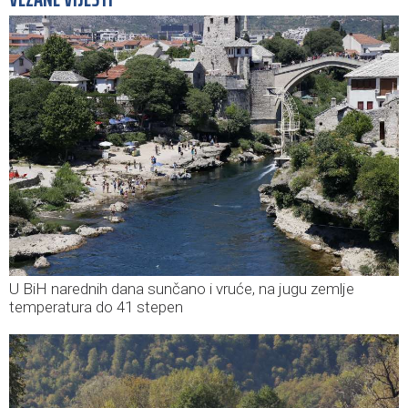
U BiH narednih dana sunčano i vruće, na jugu zemlje
temperatura do 41 stepen