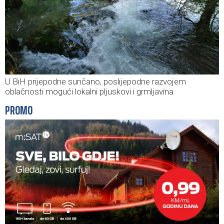
U BiH prijepodne sunčano, poslijepodne razvojem
oblačnosti mogući lokalni pljuskovi i grmljavina
PROMO