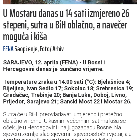
U Mostaru danas u 14 sati izmjereno 26
stepeni, sutra u BiH oblačno, a navečer
moguća i kiša
FENA
Saopćenje, Foto/ Arhiv
SARAJEVO, 12. aprila (FENA) - U Bosni i
Hercegovini danas je sunčano vrijeme.
Temperature zraka u 14.00 sati (°C): Bjelašnica 4;
Bijeljina, Ivan Sedlo 17; Sokolac 18; Srebrenica 19;
Gradačac, Trebinje 20; Banja Luka, Doboj, Livno,
Prijedor, Sarajevo 21; Sanski Most 22 i Mostar 26.
Sutra će u BiH preovladavati umjereno i pretežno
oblačno vrijeme. U kasnim večernjim satima kiša se
očekuje u Hercegovini i na jugozapadu Bosne. Na
sjeveru zemlje slab sjeverni i sjeveroistočni vjetar, a u