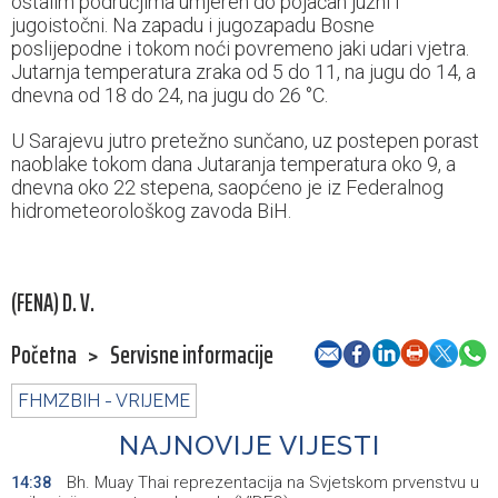
ostalim područjima umjeren do pojačan južni i
jugoistočni. Na zapadu i jugozapadu Bosne
poslijepodne i tokom noći povremeno jaki udari vjetra.
Jutarnja temperatura zraka od 5 do 11, na jugu do 14, a
dnevna od 18 do 24, na jugu do 26 °C.
U Sarajevu jutro pretežno sunčano, uz postepen porast
naoblake tokom dana Jutaranja temperatura oko 9, a
dnevna oko 22 stepena, saopćeno je iz Federalnog
hidrometeorološkog zavoda BiH.
(FENA) D. V.
Početna
>
Servisne informacije
FHMZBIH - VRIJEME
NAJNOVIJE VIJESTI
Bh. Muay Thai reprezentacija na Svjetskom prvenstvu u
14:38