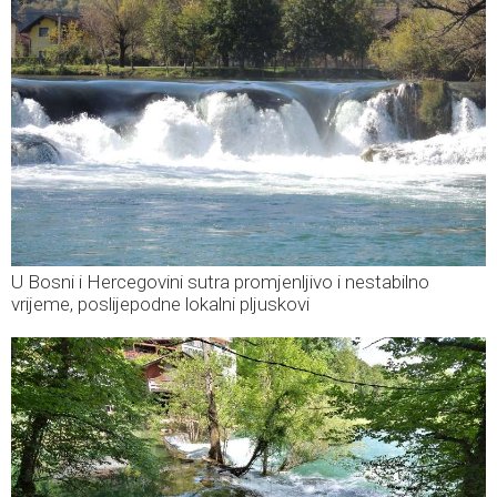
U Bosni i Hercegovini sutra promjenljivo i nestabilno
vrijeme, poslijepodne lokalni pljuskovi