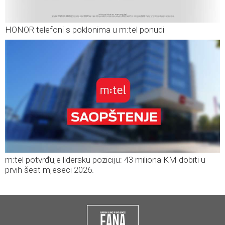
HONOR telefoni s poklonima u m:tel ponudi
m:tel potvrđuje lidersku poziciju: 43 miliona KM dobiti u
prvih šest mjeseci 2026.