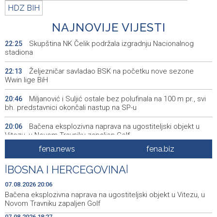
HDZ BIH
NAJNOVIJE VIJESTI
Skupština NK Čelik podržala izgradnju Nacionalnog
22:25
stadiona
Željezničar savladao BSK na početku nove sezone
22:13
Wwin lige BiH
Miljanović i Suljić ostale bez polufinala na 100 m pr., svi
20:46
bh. predstavnici okončali nastup na SP-u
Bačena eksplozivna naprava na ugostiteljski objekt u
20:06
Vitezu, u Novom Travniku zapaljen Golf
fena.news
fena.biz
Galerija ULUPUBiH otvara novu izlagačku sezonu,
20:01
predstavlja novi izlagački program
|
BOSNA I HERCEGOVINA
|
Faris Dževahirić novi nogometaš Veleža
19:44
07.08.2026 20:06
Bačena eksplozivna naprava na ugostiteljski objekt u Vitezu, u
Announcement of events for Saturday, 8 August 2026
19:21
Novom Travniku zapaljen Golf
07.08.2026 18:27