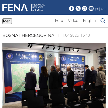
prijava
Foto
Video
English
Meni
BOSNA I HERCEGOVINA
| 11.04.2026. 15:40 |