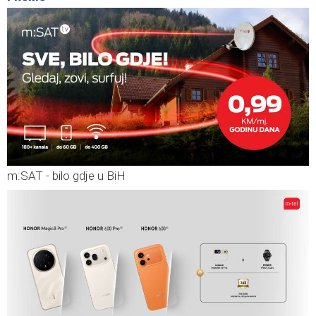
m:SAT - bilo gdje u BiH