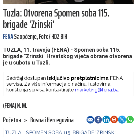
Tuzla: Otvorena Spomen soba 115.
brigade 'Zrinski'
FENA
Saopćenje, Foto/ HDZ BIH
TUZLA, 11. travnja (FENA) - Spomen soba 115.
brigade "Zrinski" Hrvatskog vijeća obrane otvorena
je u subotu u Tuzli.
Sadržaj dostupan
isključivo pretplatnicima
FENA
servisa. Za više informacija o načinu i uslovima
korištenja servisa kontaktirajte
marketing@fena.ba
.
(FENA) N. M.
Početna
>
Bosna i Hercegovina
TUZLA - SPOMEN SOBA 115. BRIGADE 'ZRINSKI'