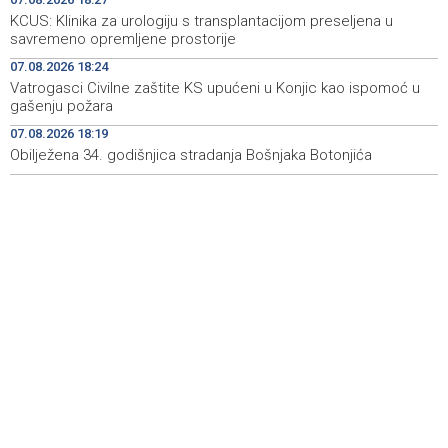
Rudari Milanovića ubijedili da ode kući, Memčić se već
19:10
KCUS: Klinika za urologiju s transplantacijom preseljena u
ponovo vratio u jamu 'Raspotočje'
savremeno opremljene prostorije
Sarajevo Film Festival presents Kinoscope and
19:03
07.08.2026 18:24
Kinoscope Surreal programs
Vatrogasci Civilne zaštite KS upućeni u Konjic kao ispomoć u
gašenju požara
Najave događaja za 8. 8. 2026. godine (subota)
19:00
07.08.2026 18:19
Obilježena 34. godišnjica stradanja Bošnjaka Botonjića