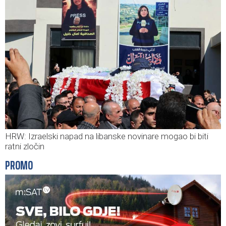
HRW: Izraelski napad na libanske novinare mogao bi biti
ratni zločin
PROMO