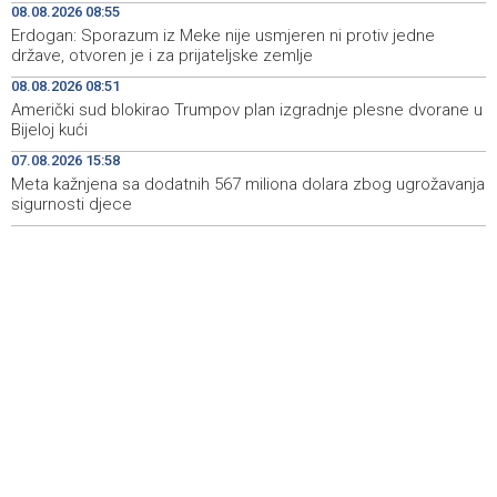
08.08.2026 08:55
Hrvatska: Sudar teretnog i putničkog vlaka kod Svetog
11:52
Erdogan: Sporazum iz Meke nije usmjeren ni protiv jedne
Ivana Žabnog, ima ozlijeđenih
države, otvoren je i za prijateljske zemlje
Prometna nezgoda kod Udore, promet na cesti Stolac
11:44
08.08.2026 08:51
– Neum potpuno obustavljen
Američki sud blokirao Trumpov plan izgradnje plesne dvorane u
Bijeloj kući
'ELVIS, moj komšija' najbolji muzički dokumentarni film na
11:27
07.08.2026 15:58
City film festu u Niškoj Banji
Meta kažnjena sa dodatnih 567 miliona dolara zbog ugrožavanja
sigurnosti djece