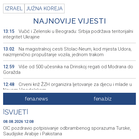
IZRAEL
JUŽNA KOREJA
NAJNOVIJE VIJESTI
Vučić i Zelenski u Beogradu: Srbija podržava teritorijalni
13:15
integritet Ukrajine
Na magistralnoj cesti Stolac-Neum, kod mjesta Udora,
13:02
naizmjenično propuštanje vozila, jednom trakom
Više od 500 učesnika na Drinskoj regati od Modrana do
12:59
Goražda
Crveni križ ŽZH organizira ljetovanje za djecu i mlade u
12:48
Novom Vinodolskom
fena.news
fena.biz
Saopćenje za javnost Republikanci BiH
12:39
|
SVIJET
|
OIC pozdravio potpisivanje odbrambenog sporazuma
12:08
Turske, Saudijske Arabije i Pakistana
08.08.2026 12:08
OIC pozdravio potpisivanje odbrambenog sporazuma Turske,
Zatvoren Festival prijateljstva u Goraždu
12:04
Saudijske Arabije i Pakistana