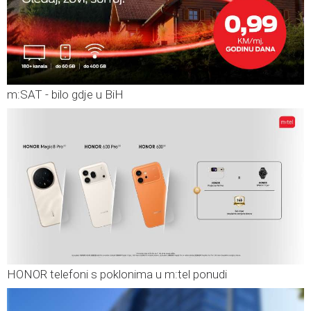
m:SAT - bilo gdje u BiH
HONOR telefoni s poklonima u m:tel ponudi