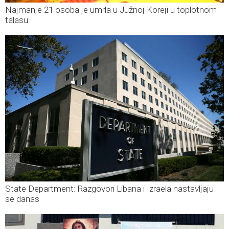
Najmanje 21 osoba je umrla u Južnoj Koreji u toplotnom
talasu
State Department: Razgovori Libana i Izraela nastavljaju
se danas