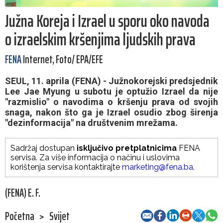
Južna Koreja i Izrael u sporu oko navoda
o izraelskim kršenjima ljudskih prava
FENA
Internet, Foto/ EPA/EFE
SEUL, 11. aprila (FENA) - Južnokorejski predsjednik
Lee Jae Myung u subotu je optužio Izrael da nije
"razmislio" o navodima o kršenju prava od svojih
snaga, nakon što ga je Izrael osudio zbog širenja
"dezinformacija" na društvenim mrežama.
Sadržaj dostupan
isključivo pretplatnicima
FENA
servisa. Za više informacija o načinu i uslovima
korištenja servisa kontaktirajte
marketing@fena.ba
.
(FENA) E. F.
Početna
>
Svijet