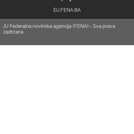
EU.FENA.BA
JU Federalna novinska agencija (FENA) - Sva prava
zadržana