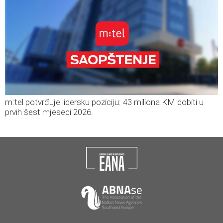
m:tel potvrđuje lidersku poziciju: 43 miliona KM dobiti u
prvih šest mjeseci 2026.