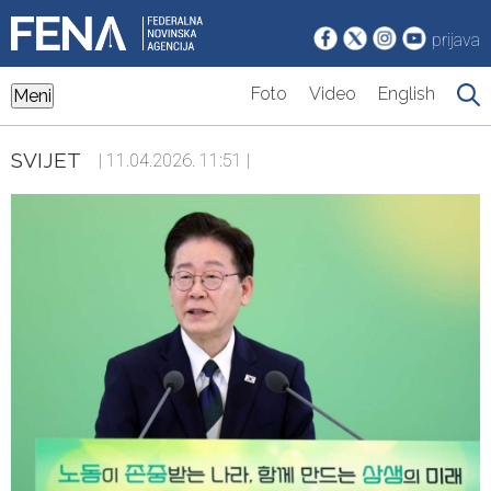
prijava
Foto
Video
English
Meni
SVIJET
| 11.04.2026. 11:51 |