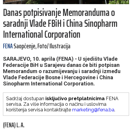
Danas potpisivanje Memoranduma o
saradnji Vlade FBiH i China Sinopharm
International Corporation
FENA
Saopćenje, Foto/ Ilustracija
SARAJEVO, 10. aprila (FENA) - U sjedištu Vlade
Federacije BiH u Sarajevu danas će biti potpisan
Memorandum o razumijevanju i saradnji između
Vlade Federacije Bosne i Hercegovine i China
Sinopharm International Corporation.
Sadržaj dostupan
isključivo pretplatnicima
FENA
servisa. Za više informacija o načinu i uslovima
korištenja servisa kontaktirajte
marketing@fena.ba
.
(FENA) L. A.