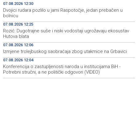
football match at Grbavica Stadium
07.08.2026 12:30
Dvojici rudara pozlilo u jami Raspotočje, jedan prebačen u
Brodski promet kroz Hormuški moreuz i dalje je ozbiljno
12:17
bolnicu
poremećen
07.08.2026 12:25
Rozić: Dugotrajne suše i niski vodostaji ugrožavaju ekosustav
Multiple fires reported in West Herzegovina Canton,
12:16
Hutova blata
more than 27,000 square meters burned in Grude
07.08.2026 12:06
Best Photo contest to capture memorable moments of
12:13
Izmjene trolejbuskog saobraćaja zbog utakmice na Grbavici
the 32nd Sarajevo Film Festival
07.08.2026 12:04
Konferencija o zastupljenosti naroda u institucijama BiH -
Izmjene trolejbuskog saobraćaja zbog utakmice na
12:06
Grbavici
Potrebni stručni, a ne politički odgovori (VIDEO)