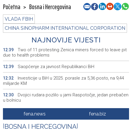
Početna
>
Bosna i Hercegovina
VLADA FBIH
CHINA SINOPHARM INTERNATIONAL CORPORATION
NAJNOVIJE VIJESTI
Two of 11 protesting Zenica miners forced to leave pit
12:39
due to health problems
Saopćenje za javnost Republikanci BiH
12:39
Investicije u BiH u 2025. porasle za 5,36 posto, na 9,44
12:32
milijarde KM
Dvojici rudara pozlilo u jami Raspotočje, jedan prebačen
12:30
u bolnicu
Rozić: Dugotrajne suše i niski vodostaji ugrožavaju
12:25
fena.news
fena.biz
ekosustav Hutova blata
|
BOSNA I HERCEGOVINA
|
Public transportation changes in Sarajevo today due to
12:23