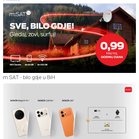
m:SAT - bilo gdje u BiH