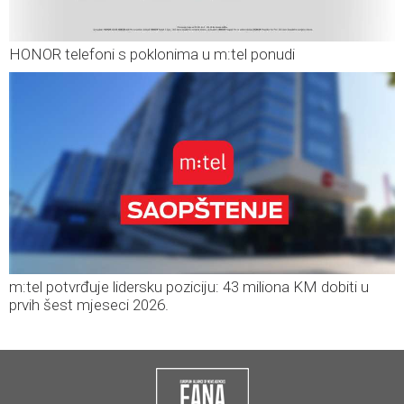
HONOR telefoni s poklonima u m:tel ponudi
m:tel potvrđuje lidersku poziciju: 43 miliona KM dobiti u
prvih šest mjeseci 2026.