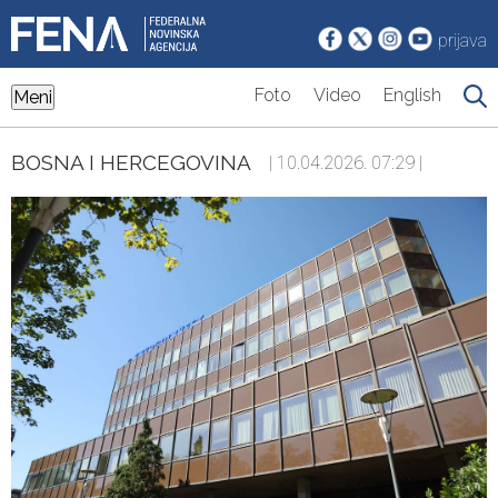
prijava
Foto
Video
English
Meni
BOSNA I HERCEGOVINA
| 10.04.2026. 07:29 |