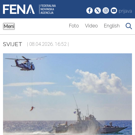
prijava
Foto
Video
English
Meni
SVIJET
| 08.04.2026. 16:52 |