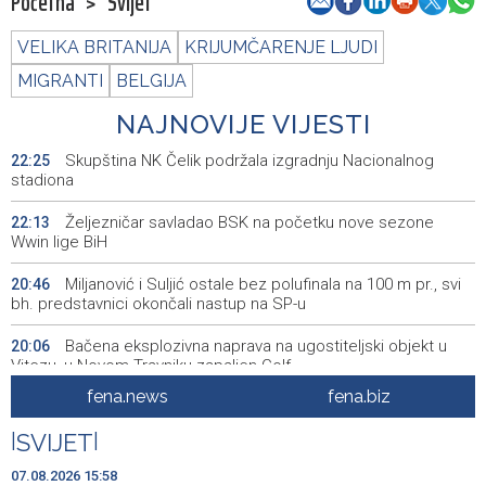
Početna
>
Svijet
VELIKA BRITANIJA
KRIJUMČARENJE LJUDI
MIGRANTI
BELGIJA
NAJNOVIJE VIJESTI
Skupština NK Čelik podržala izgradnju Nacionalnog
22:25
stadiona
Željezničar savladao BSK na početku nove sezone
22:13
Wwin lige BiH
Miljanović i Suljić ostale bez polufinala na 100 m pr., svi
20:46
bh. predstavnici okončali nastup na SP-u
Bačena eksplozivna naprava na ugostiteljski objekt u
20:06
Vitezu, u Novom Travniku zapaljen Golf
fena.news
fena.biz
Galerija ULUPUBiH otvara novu izlagačku sezonu,
20:01
predstavlja novi izlagački program
|
SVIJET
|
Faris Dževahirić novi nogometaš Veleža
19:44
07.08.2026 15:58