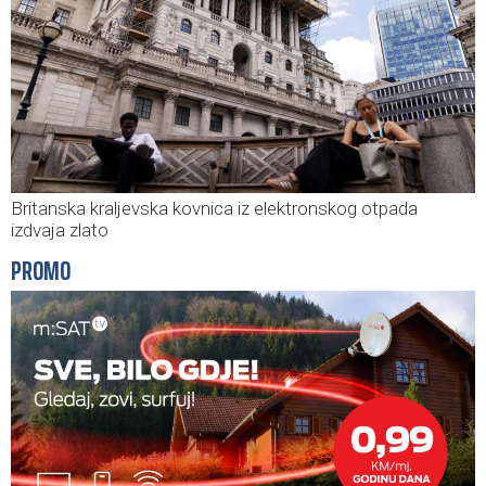
Britanska kraljevska kovnica iz elektronskog otpada
izdvaja zlato
PROMO