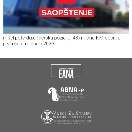
m:tel potvrđuje lidersku poziciju: 43 miliona KM dobiti u
prvih šest mjeseci 2026.