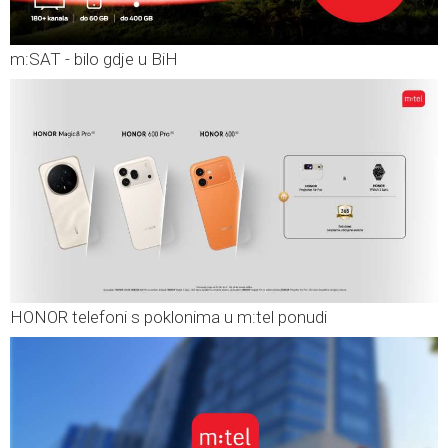
m:SAT - bilo gdje u BiH
HONOR telefoni s poklonima u m:tel ponudi