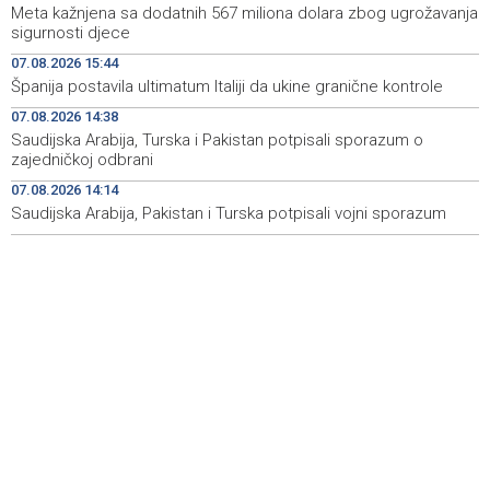
Meta kažnjena sa dodatnih 567 miliona dolara zbog ugrožavanja
Announcement of events for Saturday, 8 August 2026
19:21
sigurnosti djece
07.08.2026 15:44
Rudari Milanovića ubijedili da ode kući, Memčić se već
19:10
Španija postavila ultimatum Italiji da ukine granične kontrole
ponovo vratio u jamu 'Raspotočje'
07.08.2026 14:38
Sarajevo Film Festival presents Kinoscope and
19:03
Saudijska Arabija, Turska i Pakistan potpisali sporazum o
Kinoscope Surreal programs
zajedničkoj odbrani
07.08.2026 14:14
Najave događaja za 8. 8. 2026. godine (subota)
19:00
Saudijska Arabija, Pakistan i Turska potpisali vojni sporazum