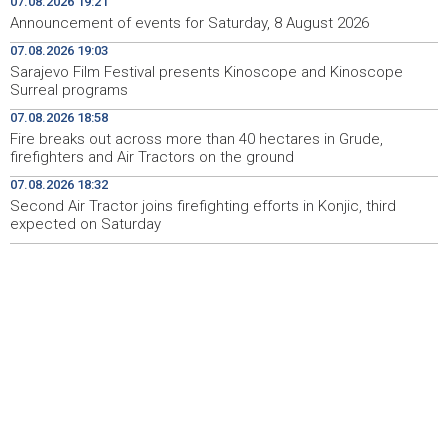
07.08.2026 19:21
Sarajevo Film Festival presents Kinoscope and
19:03
Announcement of events for Saturday, 8 August 2026
Kinoscope Surreal programs
07.08.2026 19:03
Sarajevo Film Festival presents Kinoscope and Kinoscope
Najave događaja za 8. 8. 2026. godine (subota)
19:00
Surreal programs
Fire breaks out across more than 40 hectares in Grude,
18:58
07.08.2026 18:58
firefighters and Air Tractors on the ground
Fire breaks out across more than 40 hectares in Grude,
firefighters and Air Tractors on the ground
Zelenski doputovao u Beograd, sutra sastanak s
18:55
07.08.2026 18:32
Vučićem
Second Air Tractor joins firefighting efforts in Konjic, third
expected on Saturday