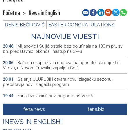
Početna
>
News in English
DENIS BEĆIROVIĆ
EASTER CONGRATULATIONS
NAJNOVIJE VIJESTI
Miljanović i Suljić ostale bez polufinala na 100 m pr., svi
20:46
bh. predstavnici okončali nastup na SP-u
Bačena eksplozivna naprava na ugostiteljski objekt u
20:06
Vitezu, u Novom Travniku zapaljen Golf
Galerija ULUPUBiH otvara novu izlagačku sezonu,
20:01
predstavlja novi izlagački program
Faris Dževahirić novi nogometaš Veleža
19:44
Announcement of events for Saturday, 8 August 2026
19:21
fena.news
fena.biz
Rudari Milanovića ubijedili da ode kući, Memčić se već
19:10
|
NEWS IN ENGLISH
|
ponovo vratio u jamu 'Raspotočje'