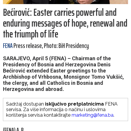
Bećirović: Easter carries powerful and
enduring messages of hope, renewal and
the triumph of life
FENA
Press release, Photo: BiH Presidency
SARAJEVO, April 5 (FENA) – Chairman of the
Presidency of Bosnia and Herzegovina Denis
Bećirović extended Easter greetings to the
Archbishop of Vrhbosna, Monsignor Tomo Vukšić,
the clergy, and all Catholics in Bosnia and
Herzegovina and abroad.
Sadržaj dostupan
isključivo pretplatnicima
FENA
servisa. Za više informacija o načinu i uslovima
korištenja servisa kontaktirajte
marketing@fena.ba
.
(FENA) A. B.