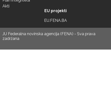
Plan integriteta
Akti
EU projekti
EU.FENA.BA
JU Federalna novinska agencija (FENA) - Sva prava
zadržana