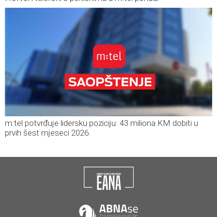
m:tel potvrđuje lidersku poziciju: 43 miliona KM dobiti u
prvih šest mjeseci 2026.