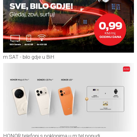
m:SAT - bilo gdje u BiH
HONOR telefoni s poklonima u m:tel ponudi