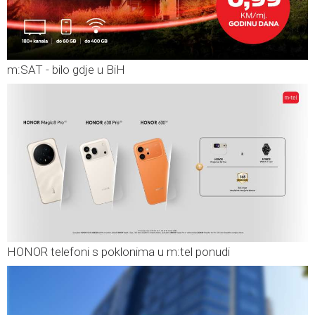
m:SAT - bilo gdje u BiH
HONOR telefoni s poklonima u m:tel ponudi