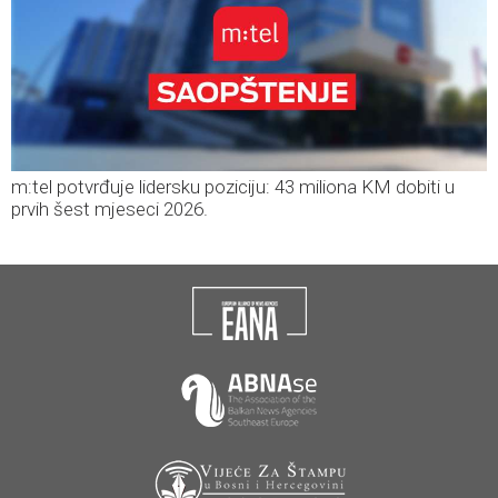
m:tel potvrđuje lidersku poziciju: 43 miliona KM dobiti u
prvih šest mjeseci 2026.