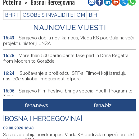
Početna
>
Bosna i Hercegovina
BHRT
OSOBE S INVALIDITETOM
BIH
NAJNOVIJE VIJESTI
Sarajevo dobija novi kampus, Vlada KS podržala najveći
16:43
projekt u historiji UNSA
More than 500 participants take part in Drina Regatta
16:28
from Modran to Goražde
'Suočavanje s prošlošću' SFF-a: Filmovi koji istražuju
16:24
nasljeđe sukoba i mogućnosti otpora
Sarajevo Film Festival brings special Youth Program to
16:06
Tuzla
fena.news
fena.biz
Posuški turnir 'Kamen, krš i maslina' potvrdio svoj ugled,
15:58
Kukoč ponovno na Topali
|
BOSNA I HERCEGOVINA
|
Priopćenje za javnost HDZ 1990
15:40
09.08.2026 16:43
Sarajevo dobija novi kampus, Vlada KS podržala najveći projekt
Pentagon pozvao američke odbrambene firme da
14:53