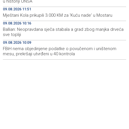
u historiji UNSA
ubrzaju proizvodnju oružja usred iscrpljenih zaliha
09.08.2026 11:51
Mještani Kola prikupili 3.000 KM za 'Kuću nade' u Mostaru
Svečano otvoren 26. Cazin Grand Prix, staza 'Krajiška
14:39
zmija' ponovo okupila ljubitelje motosporta
09.08.2026 10:16
Ballian: Neopravdana sječa stabala a grad zbog manjka drveća
Mostar Jazz Fest 2026. od 23. do 25. kolovoza donosi
13:20
sve topliji
tri večeri vrhunske glazbe
09.08.2026 10:09
FBiH nema objedinjene podatke o povučenom i uništenom
Izraelske snage izvode nova rušenja u južnom Libanu
12:21
mesu, prekršaji utvrđeni u 40 kontrola