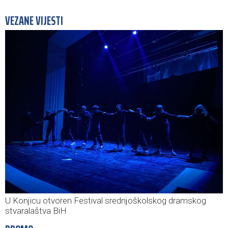
VEZANE VIJESTI
U Konjicu otvoren Festival srednjoškolskog dramskog
stvaralaštva BiH