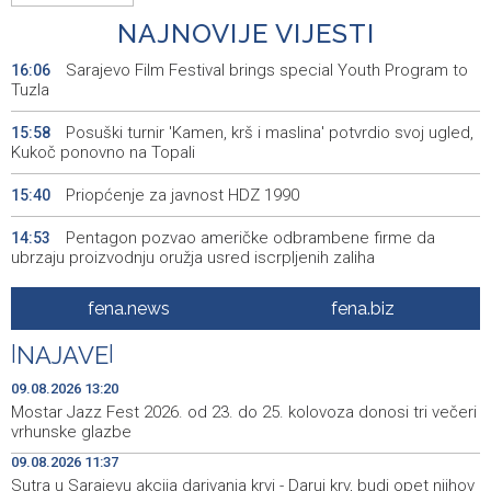
NAJNOVIJE VIJESTI
Sarajevo Film Festival brings special Youth Program to
16:06
Tuzla
Posuški turnir 'Kamen, krš i maslina' potvrdio svoj ugled,
15:58
Kukoč ponovno na Topali
Priopćenje za javnost HDZ 1990
15:40
Pentagon pozvao američke odbrambene firme da
14:53
ubrzaju proizvodnju oružja usred iscrpljenih zaliha
Svečano otvoren 26. Cazin Grand Prix, staza 'Krajiška
14:39
fena.news
fena.biz
zmija' ponovo okupila ljubitelje motosporta
|
NAJAVE
|
Mostar Jazz Fest 2026. od 23. do 25. kolovoza donosi
13:20
tri večeri vrhunske glazbe
09.08.2026 13:20
Mostar Jazz Fest 2026. od 23. do 25. kolovoza donosi tri večeri
Izraelske snage izvode nova rušenja u južnom Libanu
12:21
vrhunske glazbe
09.08.2026 11:37
Mještani Kola prikupili 3.000 KM za 'Kuću nade' u
11:51
Sutra u Sarajevu akcija darivanja krvi - Daruj krv, budi opet njihov
Mostaru