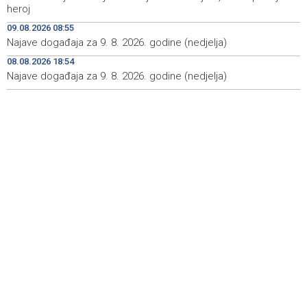
heroj
Sutra u Sarajevu akcija darivanja krvi - Daruj krv, budi
11:37
09.08.2026 08:55
opet njihov heroj
Najave događaja za 9. 8. 2026. godine (nedjelja)
08.08.2026 18:54
BiH među zapaženijim učesnicima CIGRE u Parizu - AI i
11:17
energetska tranzicija u fokusu
Najave događaja za 9. 8. 2026. godine (nedjelja)