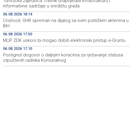
Turistička zajednica Travnik unaprijedila infrastrukturu i
Novi Travnik receives first direct EU funding for UNESCO
19:45
informativne sadržaje u središtu grada
heritage project
06.08.2026 18:14
Crishock: OHR spreman na dijalog sa svim političkim akterima u
Crishock: OHR maintains an open dialogue with all
19:33
BiH
political stakeholders in BiH
06.08.2026 17:50
Velika nagrada Britanije ostaje u MotoGP kalendaru do
19:32
MUP ZDK uskoro bi mogao dobiti elektronski pristup e-Gruntu
2028. godine
06.08.2026 17:10
Postignut dogovor o daljnjim koracima za rješavanje statusa
Španska krajnja ljevica i desnica ujedinjene protiv
19:29
Maroka kao suorganizatora SP 2030.
otpuštenih radnika Komunalnog