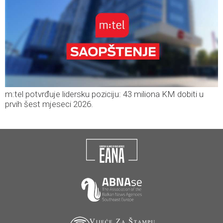
m:tel potvrđuje lidersku poziciju: 43 miliona KM dobiti u
prvih šest mjeseci 2026.