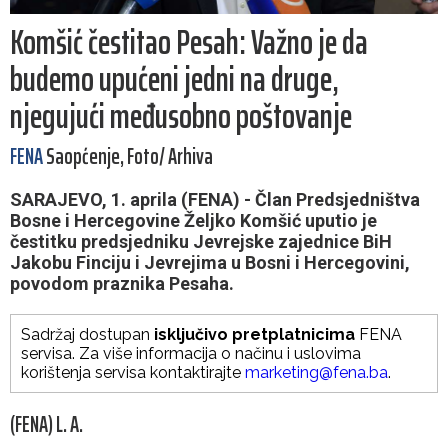
Komšić čestitao Pesah: Važno je da
budemo upućeni jedni na druge,
njegujući međusobno poštovanje
FENA
Saopćenje, Foto/ Arhiva
SARAJEVO, 1. aprila (FENA) - Član Predsjedništva
Bosne i Hercegovine Željko Komšić uputio je
čestitku predsjedniku Jevrejske zajednice BiH
Jakobu Finciju i Jevrejima u Bosni i Hercegovini,
povodom praznika Pesaha.
Sadržaj dostupan
isključivo pretplatnicima
FENA
servisa. Za više informacija o načinu i uslovima
korištenja servisa kontaktirajte
marketing@fena.ba
.
(FENA) L. A.