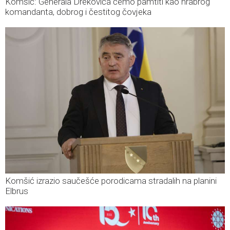
Komšić: Generala Drekovića ćemo pamtiti kao hrabrog
komandanta, dobrog i čestitog čovjeka
Komšić izrazio saučešće porodicama stradalih na planini
Elbrus