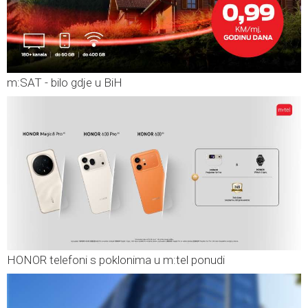
m:SAT - bilo gdje u BiH
HONOR telefoni s poklonima u m:tel ponudi