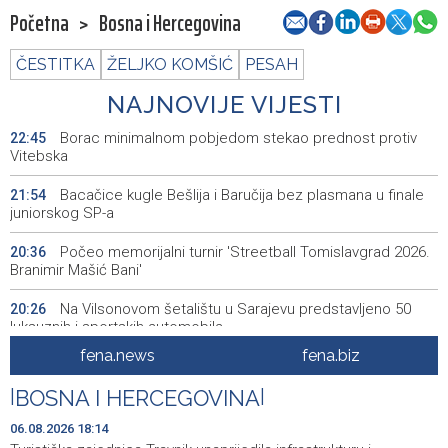
Početna
>
Bosna i Hercegovina
ČESTITKA
ŽELJKO KOMŠIĆ
PESAH
NAJNOVIJE VIJESTI
Borac minimalnom pobjedom stekao prednost protiv
22:45
Vitebska
Bacačice kugle Bešlija i Baručija bez plasmana u finale
21:54
juniorskog SP-a
Počeo memorijalni turnir 'Streetball Tomislavgrad 2026.
20:36
Branimir Mašić Bani'
Na Vilsonovom šetalištu u Sarajevu predstavljeno 50
20:26
luksuznih i sportskih automobila
fena.news
fena.biz
Announcement of events for Friday, 7 August 2026
20:01
|
BOSNA I HERCEGOVINA
|
Drugi Festival bakri okupio mještane i posjetitelje kod
19:55
Livna
06.08.2026 18:14