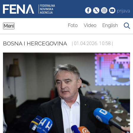
prijava
Foto
Video
English
Meni
BOSNA I HERCEGOVINA
| 01.04.2026. 10:58 |