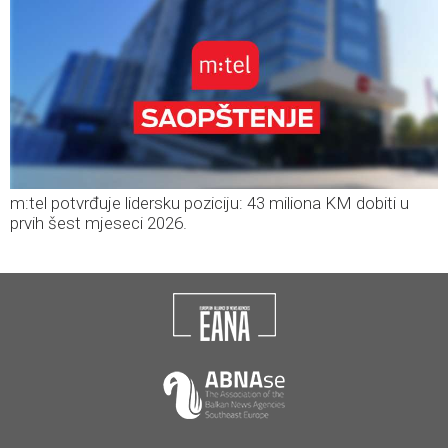
m:tel potvrđuje lidersku poziciju: 43 miliona KM dobiti u
prvih šest mjeseci 2026.