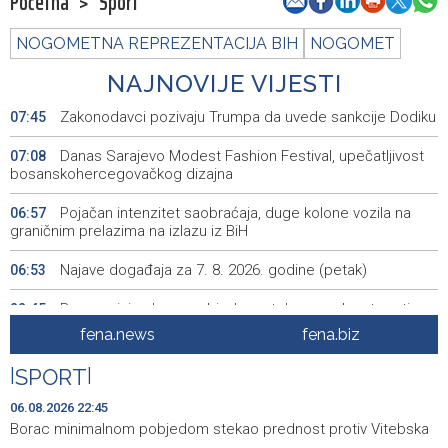
Početna
>
Sport
NOGOMETNA REPREZENTACIJA BIH
NOGOMET
NAJNOVIJE VIJESTI
Zakonodavci pozivaju Trumpa da uvede sankcije Dodiku
07:45
Danas Sarajevo Modest Fashion Festival, upečatljivost
07:08
bosanskohercegovačkog dizajna
Pojačan intenzitet saobraćaja, duge kolone vozila na
06:57
graničnim prelazima na izlazu iz BiH
Najave događaja za 7. 8. 2026. godine (petak)
06:53
Borac minimalnom pobjedom stekao prednost protiv
22:45
Vitebska
fena.news
fena.biz
Bacačice kugle Bešlija i Baručija bez plasmana u finale
21:54
|
SPORT
|
juniorskog SP-a
06.08.2026 22:45
Počeo memorijalni turnir 'Streetball Tomislavgrad 2026.
20:36
Borac minimalnom pobjedom stekao prednost protiv Vitebska
Branimir Mašić Bani'