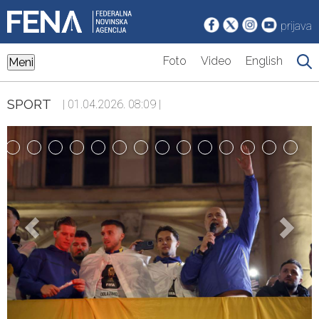
prijava
Foto
Video
English
Meni
SPORT
| 01.04.2026. 08:09 |