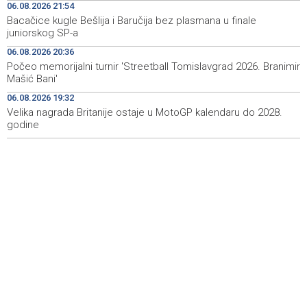
06.08.2026 21:54
Bacačice kugle Bešlija i Baručija bez plasmana u finale
Na Vilsonovom šetalištu u Sarajevu predstavljeno 50
20:26
juniorskog SP-a
luksuznih i sportskih automobila
06.08.2026 20:36
Announcement of events for Friday, 7 August 2026
20:01
Počeo memorijalni turnir 'Streetball Tomislavgrad 2026. Branimir
Mašić Bani'
Drugi Festival bakri okupio mještane i posjetitelje kod
19:55
06.08.2026 19:32
Livna
Velika nagrada Britanije ostaje u MotoGP kalendaru do 2028.
godine