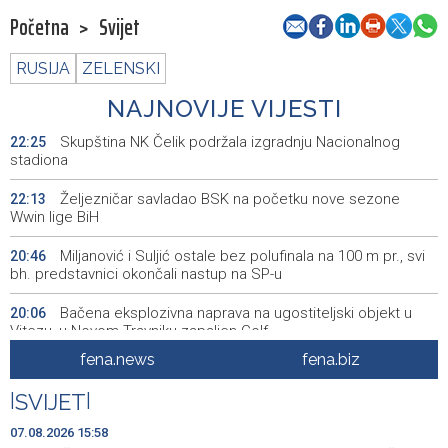
Početna
>
Svijet
RUSIJA
ZELENSKI
NAJNOVIJE VIJESTI
Skupština NK Čelik podržala izgradnju Nacionalnog
22:25
stadiona
Željezničar savladao BSK na početku nove sezone
22:13
Wwin lige BiH
Miljanović i Suljić ostale bez polufinala na 100 m pr., svi
20:46
bh. predstavnici okončali nastup na SP-u
Bačena eksplozivna naprava na ugostiteljski objekt u
20:06
Vitezu, u Novom Travniku zapaljen Golf
fena.news
fena.biz
Galerija ULUPUBiH otvara novu izlagačku sezonu,
20:01
predstavlja novi izlagački program
|
SVIJET
|
Faris Dževahirić novi nogometaš Veleža
19:44
07.08.2026 15:58