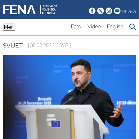
prijava
Foto
Video
English
Meni
SVIJET
| 30.03.2026. 15:37 |