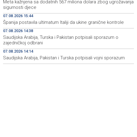
Meta kažnjena sa dodatnih 567 miliona dolara zbog ugrožavanja
Announcement of events for Saturday, 8 August 2026
19:21
sigurnosti djece
07.08.2026 15:44
Rudari Milanovića ubijedili da ode kući, Memčić se već
19:10
Španija postavila ultimatum Italiji da ukine granične kontrole
ponovo vratio u jamu 'Raspotočje'
07.08.2026 14:38
Sarajevo Film Festival presents Kinoscope and
19:03
Saudijska Arabija, Turska i Pakistan potpisali sporazum o
Kinoscope Surreal programs
zajedničkoj odbrani
07.08.2026 14:14
Najave događaja za 8. 8. 2026. godine (subota)
19:00
Saudijska Arabija, Pakistan i Turska potpisali vojni sporazum