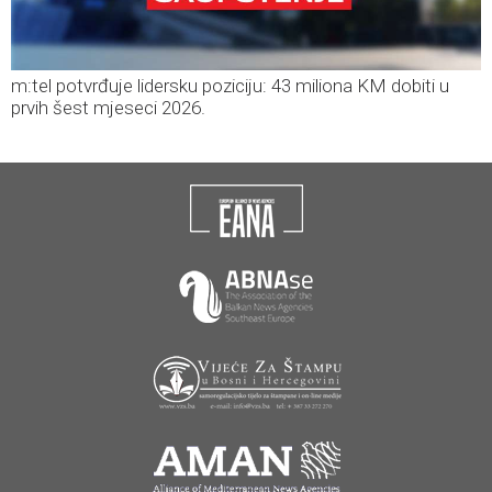
m:tel potvrđuje lidersku poziciju: 43 miliona KM dobiti u
prvih šest mjeseci 2026.