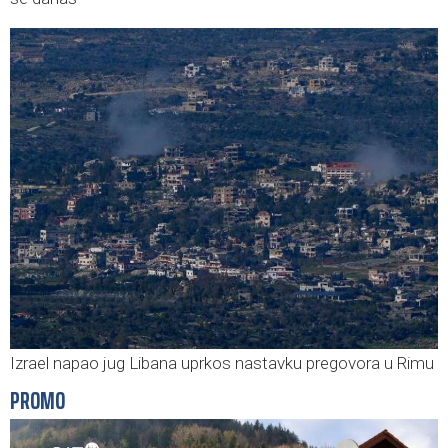
Izrael napao jug Libana uprkos nastavku pregovora u Rimu
PROMO