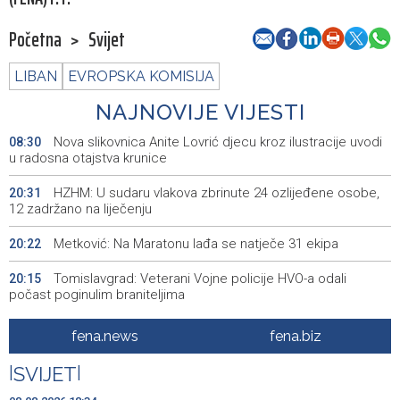
Početna
>
Svijet
LIBAN
EVROPSKA KOMISIJA
NAJNOVIJE VIJESTI
Nova slikovnica Anite Lovrić djecu kroz ilustracije uvodi
08:30
u radosna otajstva krunice
HZHM: U sudaru vlakova zbrinute 24 ozlijeđene osobe,
20:31
12 zadržano na liječenju
Metković: Na Maratonu lađa se natječe 31 ekipa
20:22
Tomislavgrad: Veterani Vojne policije HVO-a odali
20:15
počast poginulim braniteljima
Najave događaja za 9. 8. 2026. godine (nedjelja)
18:54
fena.news
fena.biz
Vance: SAD očekuje od Irana da osigura siguran protok
18:34
|
SVIJET
|
nafte kroz Hormuški moreuz