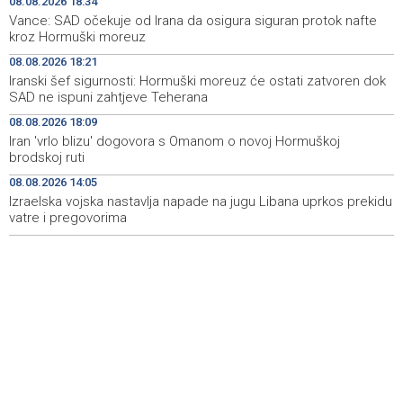
08.08.2026 18:34
Iranski šef sigurnosti: Hormuški moreuz će ostati
18:21
Vance: SAD očekuje od Irana da osigura siguran protok nafte
zatvoren dok SAD ne ispuni zahtjeve Teherana
kroz Hormuški moreuz
08.08.2026 18:21
Iran 'vrlo blizu' dogovora s Omanom o novoj Hormuškoj
18:09
Iranski šef sigurnosti: Hormuški moreuz će ostati zatvoren dok
brodskoj ruti
SAD ne ispuni zahtjeve Teherana
Koncertom Marije Šerifović večeras se zatvara
18:05
08.08.2026 18:09
manifestacija 'Dani dijaspore Travnik 2026'
Iran 'vrlo blizu' dogovora s Omanom o novoj Hormuškoj
brodskoj ruti
Kod mosta Brčko - Gunja pronađene kosti, vještaci
17:26
08.08.2026 14:05
sudske medicine utvrđuju porijeklo
Izraelska vojska nastavlja napade na jugu Libana uprkos prekidu
vatre i pregovorima