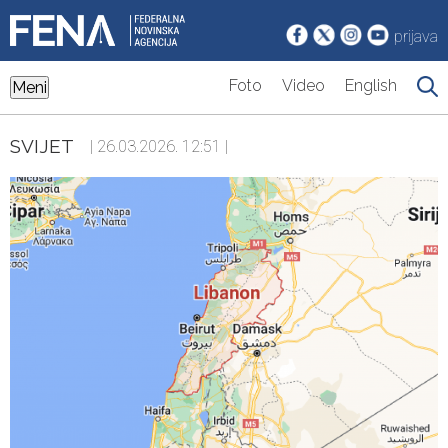
prijava
Foto
Video
English
Meni
SVIJET
| 26.03.2026. 12:51 |