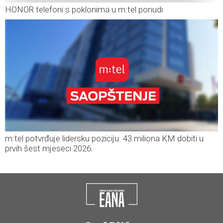
HONOR telefoni s poklonima u m:tel ponudi
m:tel potvrđuje lidersku poziciju: 43 miliona KM dobiti u
prvih šest mjeseci 2026.