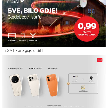
m:SAT - bilo gdje u BiH