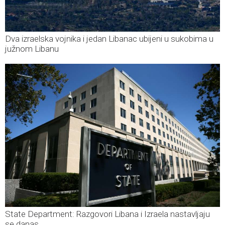
Dva izraelska vojnika i jedan Libanac ubijeni u sukobima u
južnom Libanu
State Department: Razgovori Libana i Izraela nastavljaju
se danas