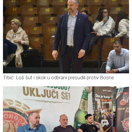
Trbić: Loš šut i skok u odbrani presudili protiv Bosne