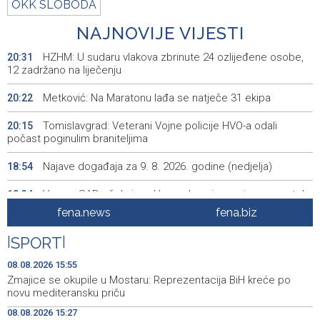
OKK SLOBODA
NAJNOVIJE VIJESTI
HZHM: U sudaru vlakova zbrinute 24 ozlijeđene osobe,
20:31
12 zadržano na liječenju
Metković: Na Maratonu lađa se natječe 31 ekipa
20:22
Tomislavgrad: Veterani Vojne policije HVO-a odali
20:15
počast poginulim braniteljima
Najave događaja za 9. 8. 2026. godine (nedjelja)
18:54
Vance: SAD očekuje od Irana da osigura siguran protok
18:34
nafte kroz Hormuški moreuz
fena.news
fena.biz
Iranski šef sigurnosti: Hormuški moreuz će ostati
18:21
|
SPORT
|
zatvoren dok SAD ne ispuni zahtjeve Teherana
08.08.2026 15:55
Iran 'vrlo blizu' dogovora s Omanom o novoj Hormuškoj
18:09
Zmajice se okupile u Mostaru: Reprezentacija BiH kreće po
brodskoj ruti
novu mediteransku priču
08.08.2026 15:27
Koncertom Marije Šerifović večeras se zatvara
18:05