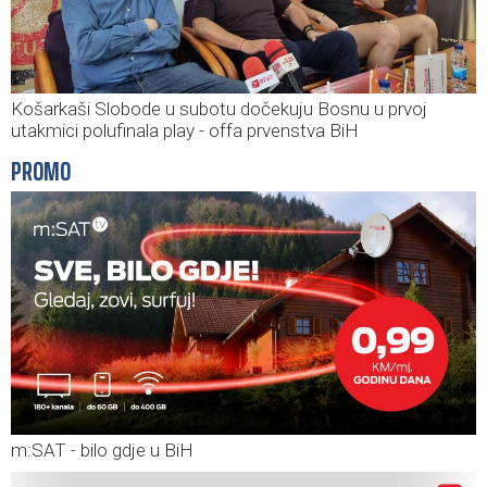
Košarkaši Slobode u subotu dočekuju Bosnu u prvoj
utakmici polufinala play - offa prvenstva BiH
PROMO
m:SAT - bilo gdje u BiH