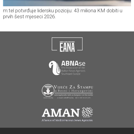
m:tel potvrđuje lidersku poziciju: 43 miliona KM dobiti u
prvih šest mjeseci 2026.