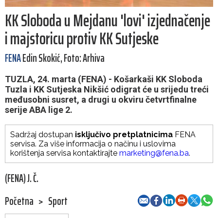
KK Sloboda u Mejdanu 'lovi' izjednačenje
i majstoricu protiv KK Sutjeske
FENA
Edin Skokić, Foto: Arhiva
TUZLA, 24. marta (FENA) - Košarkaši KK Sloboda
Tuzla i KK Sutjeska Nikšić odigrat će u srijedu treći
međusobni susret, a drugi u okviru četvrtfinalne
serije ABA lige 2.
Sadržaj dostupan
isključivo pretplatnicima
FENA
servisa. Za više informacija o načinu i uslovima
korištenja servisa kontaktirajte
marketing@fena.ba
.
(FENA) J. Č.
Početna
>
Sport