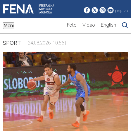
prijava
Foto
Video
English
Meni
SPORT
| 24.03.2026. 10:56 |