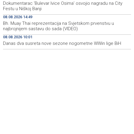
Dokumentarac 'Bulevar Ivice Osima' osvojio nagradu na City
manifestacija 'Dani dijaspore Travnik 2026'
Festu u Niškoj Banji
Kod mosta Brčko - Gunja pronađene kosti, vještaci
17:26
08.08.2026 14:49
sudske medicine utvrđuju porijeklo
Bh. Muay Thai reprezentacija na Svjetskom prvenstvu u
najbrojnijem sastavu do sada (VIDEO)
'Pekijada' u Varešu okupila 37 ekipa iz četiri države
17:15
08.08.2026 10:01
regiona
Danas dva susreta nove sezone nogometne WWin lige BiH