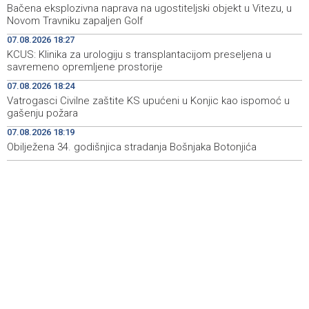
Bačena eksplozivna naprava na ugostiteljski objekt u Vitezu, u
Announcement of events for Saturday, 8 August 2026
19:21
Novom Travniku zapaljen Golf
07.08.2026 18:27
Rudari Milanovića ubijedili da ode kući, Memčić se već
19:10
KCUS: Klinika za urologiju s transplantacijom preseljena u
ponovo vratio u jamu 'Raspotočje'
savremeno opremljene prostorije
Sarajevo Film Festival presents Kinoscope and
19:03
07.08.2026 18:24
Kinoscope Surreal programs
Vatrogasci Civilne zaštite KS upućeni u Konjic kao ispomoć u
gašenju požara
Najave događaja za 8. 8. 2026. godine (subota)
19:00
07.08.2026 18:19
Obilježena 34. godišnjica stradanja Bošnjaka Botonjića