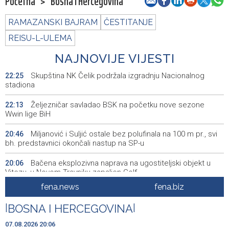
Početna
>
Bosna i Hercegovina
RAMAZANSKI BAJRAM
ČESTITANJE
REISU-L-ULEMA
NAJNOVIJE VIJESTI
Skupština NK Čelik podržala izgradnju Nacionalnog
22:25
stadiona
Željezničar savladao BSK na početku nove sezone
22:13
Wwin lige BiH
Miljanović i Suljić ostale bez polufinala na 100 m pr., svi
20:46
bh. predstavnici okončali nastup na SP-u
Bačena eksplozivna naprava na ugostiteljski objekt u
20:06
Vitezu, u Novom Travniku zapaljen Golf
fena.news
fena.biz
Galerija ULUPUBiH otvara novu izlagačku sezonu,
20:01
predstavlja novi izlagački program
|
BOSNA I HERCEGOVINA
|
Faris Dževahirić novi nogometaš Veleža
19:44
07.08.2026 20:06