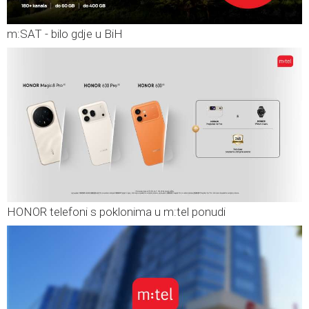
m:SAT - bilo gdje u BiH
HONOR telefoni s poklonima u m:tel ponudi