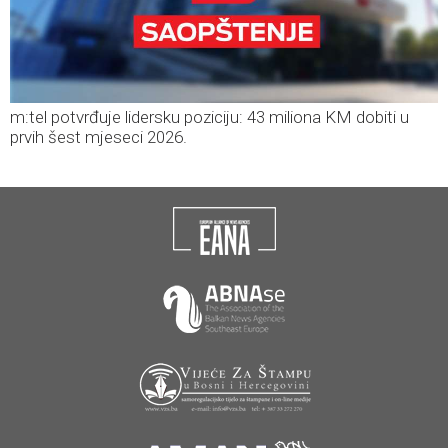
m:tel potvrđuje lidersku poziciju: 43 miliona KM dobiti u
prvih šest mjeseci 2026.