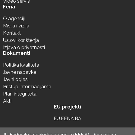
Video servis
Fena
O agenciji
Misija i vizija
Kontakt
Uslovi korištenja
Izjava o privatnosti
Dokumenti
Politika kvaliteta
Javne nabavke
Javni oglasi
Pristup informacijama
Plan integriteta
Akti
EU projekti
EU.FENA.BA
JU Federalna novinska agencija (FENA) - Sva prava