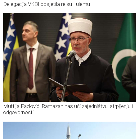
Delegacija VKBI posjetila reisu-l-ulemu
Muftija Fazlović: Ramazan nas uči zajedništvu, strpljenju i
odgovornosti