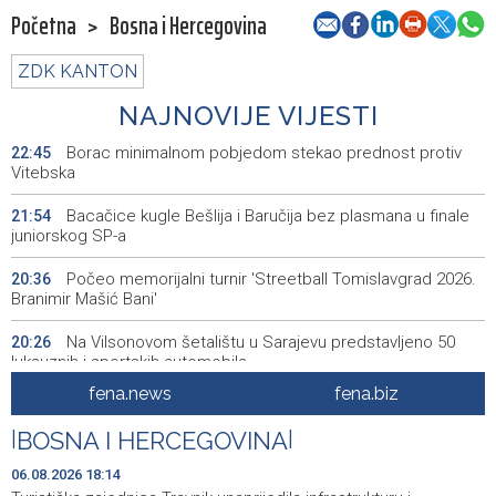
Početna
>
Bosna i Hercegovina
ZDK KANTON
NAJNOVIJE VIJESTI
Borac minimalnom pobjedom stekao prednost protiv
22:45
Vitebska
Bacačice kugle Bešlija i Baručija bez plasmana u finale
21:54
juniorskog SP-a
Počeo memorijalni turnir 'Streetball Tomislavgrad 2026.
20:36
Branimir Mašić Bani'
Na Vilsonovom šetalištu u Sarajevu predstavljeno 50
20:26
luksuznih i sportskih automobila
fena.news
fena.biz
Announcement of events for Friday, 7 August 2026
20:01
|
BOSNA I HERCEGOVINA
|
Drugi Festival bakri okupio mještane i posjetitelje kod
19:55
Livna
06.08.2026 18:14