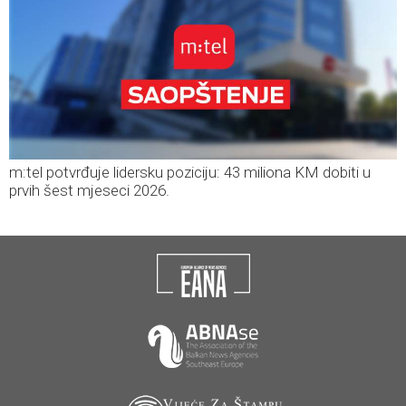
m:tel potvrđuje lidersku poziciju: 43 miliona KM dobiti u
prvih šest mjeseci 2026.