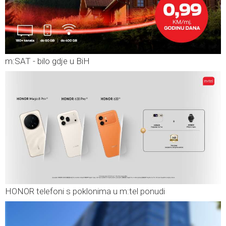
m:SAT - bilo gdje u BiH
HONOR telefoni s poklonima u m:tel ponudi