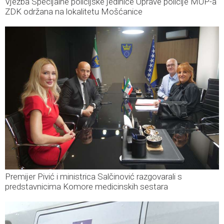
Vježba Specijalne policijske jedinice Uprave policije MUP-a
ZDK održana na lokalitetu Mošćanice
Premijer Pivić i ministrica Salčinović razgovarali s
predstavnicima Komore medicinskih sestara