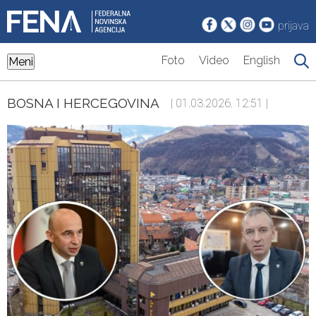
prijava
Foto
Video
English
Meni
BOSNA I HERCEGOVINA
| 01.03.2026. 12:51 |