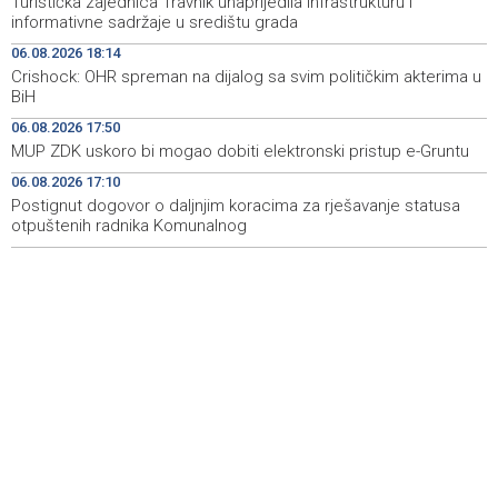
Turistička zajednica Travnik unaprijedila infrastrukturu i
Novi Travnik receives first direct EU funding for UNESCO
19:45
informativne sadržaje u središtu grada
heritage project
06.08.2026 18:14
Crishock: OHR spreman na dijalog sa svim političkim akterima u
Crishock: OHR maintains an open dialogue with all
19:33
BiH
political stakeholders in BiH
06.08.2026 17:50
Velika nagrada Britanije ostaje u MotoGP kalendaru do
19:32
MUP ZDK uskoro bi mogao dobiti elektronski pristup e-Gruntu
2028. godine
06.08.2026 17:10
Postignut dogovor o daljnjim koracima za rješavanje statusa
Španska krajnja ljevica i desnica ujedinjene protiv
19:29
Maroka kao suorganizatora SP 2030.
otpuštenih radnika Komunalnog