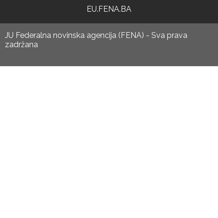
EU.FENA.BA
JU Federalna novinska agencija (FENA) - Sva prava
zadržana