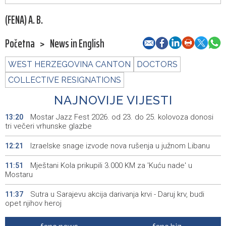
(FENA) A. B.
Početna
>
News in English
WEST HERZEGOVINA CANTON
DOCTORS
COLLECTIVE RESIGNATIONS
NAJNOVIJE VIJESTI
Mostar Jazz Fest 2026. od 23. do 25. kolovoza donosi
13:20
tri večeri vrhunske glazbe
Izraelske snage izvode nova rušenja u južnom Libanu
12:21
Mještani Kola prikupili 3.000 KM za 'Kuću nade' u
11:51
Mostaru
Sutra u Sarajevu akcija darivanja krvi - Daruj krv, budi
11:37
opet njihov heroj
BiH među zapaženijim učesnicima CIGRE u Parizu - AI i
11:17