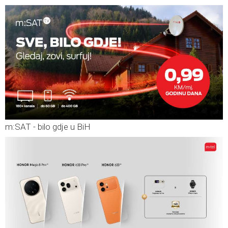
m:SAT - bilo gdje u BiH