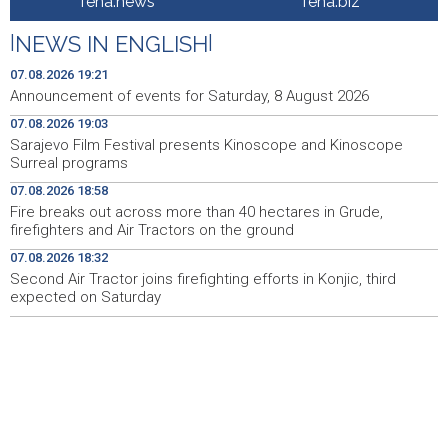
fena.news
fena.biz
energetska tranzicija u fokusu
|
NEWS IN ENGLISH
|
Pezer već sutra nastupa u kvalifikacijama, vjeruje da će i
10:28
navečer biti u finalu EP-a u Birminghamu
07.08.2026 19:21
Announcement of events for Saturday, 8 August 2026
Ballian: Neopravdana sječa stabala a grad zbog manjka
10:16
07.08.2026 19:03
drveća sve topliji
Sarajevo Film Festival presents Kinoscope and Kinoscope
Surreal programs
FBiH nema objedinjene podatke o povučenom i
10:09
uništenom mesu, prekršaji utvrđeni u 40 kontrola
07.08.2026 18:58
Fire breaks out across more than 40 hectares in Grude,
Marija Šerifović pred više hiljada posjetitelja na Piroti
10:03
firefighters and Air Tractors on the ground
zatvorila 'Dane dijaspore 2026' u Travniku
07.08.2026 18:32
Second Air Tractor joins firefighting efforts in Konjic, third
Kušljugić: Sprječavanje dehidracije i pregrijavanja ključni
09:28
za očuvanje zdravlja srca tokom vrućina
expected on Saturday