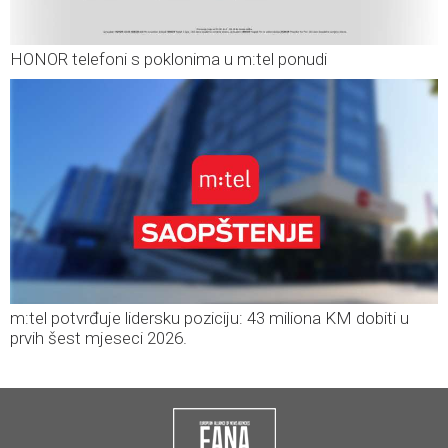
HONOR telefoni s poklonima u m:tel ponudi
m:tel potvrđuje lidersku poziciju: 43 miliona KM dobiti u
prvih šest mjeseci 2026.