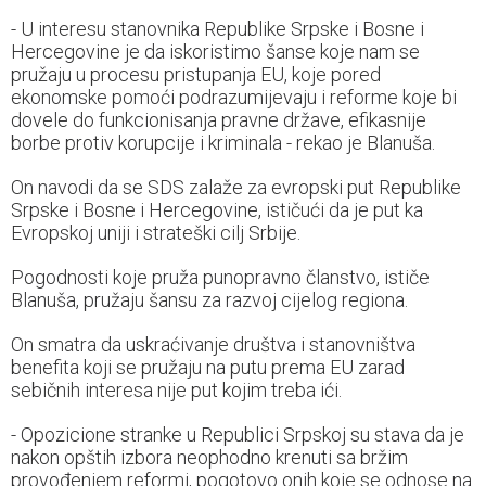
- U interesu stanovnika Republike Srpske i Bosne i
Hercegovine je da iskoristimo šanse koje nam se
pružaju u procesu pristupanja EU, koje pored
ekonomske pomoći podrazumijevaju i reforme koje bi
dovele do funkcionisanja pravne države, efikasnije
borbe protiv korupcije i kriminala - rekao je Blanuša.
On navodi da se SDS zalaže za evropski put Republike
Srpske i Bosne i Hercegovine, ističući da je put ka
Evropskoj uniji i strateški cilj Srbije.
Pogodnosti koje pruža punopravno članstvo, ističe
Blanuša, pružaju šansu za razvoj cijelog regiona.
On smatra da uskraćivanje društva i stanovništva
benefita koji se pružaju na putu prema EU zarad
sebičnih interesa nije put kojim treba ići.
- Opozicione stranke u Republici Srpskoj su stava da je
nakon opštih izbora neophodno krenuti sa bržim
provođenjem reformi, pogotovo onih koje se odnose na