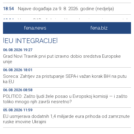
Najave događaja za 9. 8. 2026. godine (nedjelja)
18:54
Vance: SAD očekuje od Irana da osigura siguran protok
18:34
nafte kroz Hormuški moreuz
fena.news
fena.biz
Iranski šef sigurnosti: Hormuški moreuz će ostati
18:21
|
EU INTEGRACIJE
|
zatvoren dok SAD ne ispuni zahtjeve Teherana
06.08.2026 19:27
Iran 'vrlo blizu' dogovora s Omanom o novoj Hormuškoj
18:09
Grad Novi Travnik prvi put izravno dobio sredstva Europske
brodskoj ruti
unije
06.08.2026 18:01
Koncertom Marije Šerifović večeras se zatvara
18:05
Soreca: Zahtjev za pristupanje SEPA-i važan korak BiH na putu
manifestacija 'Dani dijaspore Travnik 2026'
ka EU
Kod mosta Brčko - Gunja pronađene kosti, vještaci
17:26
06.08.2026 08:58
sudske medicine utvrđuju porijeklo
POLITICO: Zašto ljudi žele posao u Evropskoj komisiji — i zašto
toliko mnogo njih završi nesretno?
'Pekijada' u Varešu okupila 37 ekipa iz četiri države
17:15
05.08.2026 11:59
regiona
EU usmjerava dodatnih 1,4 milijarde eura prihoda od zamrznute
ruske imovine Ukrajini