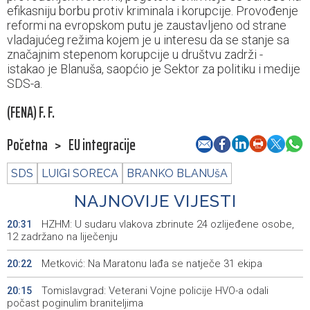
efikasniju borbu protiv kriminala i korupcije. Provođenje
reformi na evropskom putu je zaustavljeno od strane
vladajućeg režima kojem je u interesu da se stanje sa
značajnim stepenom korupcije u društvu zadrži -
istakao je Blanuša, saopćio je Sektor za politiku i medije
SDS-a.
(FENA) F. F.
Početna
>
EU integracije
SDS
LUIGI SORECA
BRANKO BLANUšA
NAJNOVIJE VIJESTI
HZHM: U sudaru vlakova zbrinute 24 ozlijeđene osobe,
20:31
12 zadržano na liječenju
Metković: Na Maratonu lađa se natječe 31 ekipa
20:22
Tomislavgrad: Veterani Vojne policije HVO-a odali
20:15
počast poginulim braniteljima