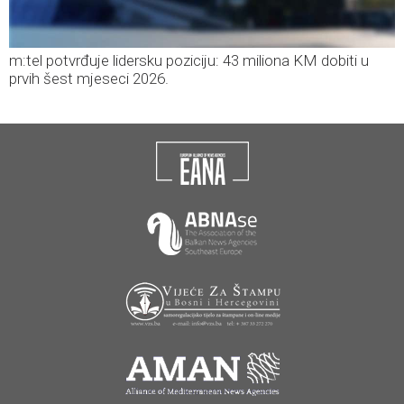
m:tel potvrđuje lidersku poziciju: 43 miliona KM dobiti u
prvih šest mjeseci 2026.