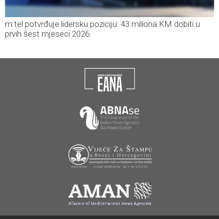
m:tel potvrđuje lidersku poziciju: 43 miliona KM dobiti u
prvih šest mjeseci 2026.