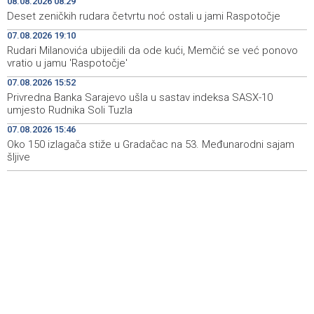
08.08.2026 08:29
Deset zeničkih rudara četvrtu noć ostali u jami Raspotočje
Duge kolone vozila na graničnim prelazim na izlazu iz
08:34
07.08.2026 19:10
BiH
Rudari Milanovića ubijedili da ode kući, Memčić se već ponovo
vratio u jamu 'Raspotočje'
Deset zeničkih rudara četvrtu noć ostali u jami
08:29
Raspotočje
07.08.2026 15:52
Privredna Banka Sarajevo ušla u sastav indeksa SASX-10
Podrška najmlađima: U Mostaru podijeljeno 50 ruksaka
08:25
umjesto Rudnika Soli Tuzla
sa školskim priborom
07.08.2026 15:46
Oko 150 izlagača stiže u Gradačac na 53. Međunarodni sajam
Najave događaja za 8. 8. 2026. godine (subota)
08:25
šljive