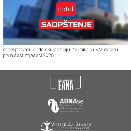
m:tel potvrđuje lidersku poziciju: 43 miliona KM dobiti u
prvih šest mjeseci 2026.