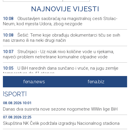
NAJNOVIJE VIJESTI
Obustavljen saobraćaj na magistralnoj cesti Stolac-
10:08
Neum, kod mjesta Udora, zbog nezgode
Šešić: Teme koje obrađuju dokumentarci tiču se svih
10:08
nas izravno ili na neki drugi način
Stručnjaci - Uz nizak nivo količine vode u rijekama,
10:07
najveći problem netretirane komunalne otpadne vode
U BiH narednih dana sunčano i vruće, na jugu zemlje
10:05
temperatura do 41 stepen
fena.news
fena.biz
Danas dva susreta nove sezone nogometne WWin lige
10:01
BiH
|
SPORT
|
Jakšić: U četiri godine građanima USK-a vraćeno više od
09:50
08.08.2026 10:01
25 miliona KM po osnovu pravosnažnih presuda
Danas dva susreta nove sezone nogometne WWin lige BiH
07.08.2026 22:25
Književno veče sa Admirom i Irmom Husić u Ključu
09:45
Skupština NK Čelik podržala izgradnju Nacionalnog stadiona
Požar na području Kanjine i Živašnice i dalje aktivan,
09:18