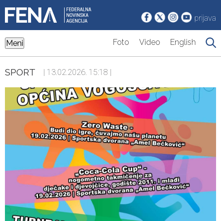
prijava
Foto
Video
English
Meni
SPORT
| 13.02.2026. 15:18 |