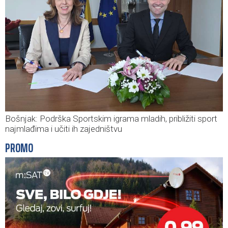
Bošnjak: Podrška Sportskim igrama mladih, približiti sport
najmlađima i učiti ih zajedništvu
PROMO