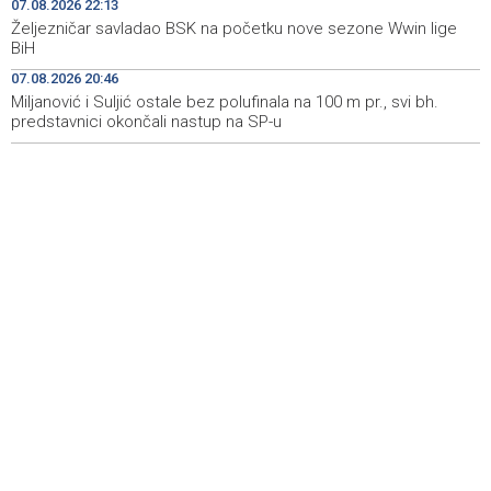
07.08.2026 22:13
angažirani brojni vatrogasci i helikopteri
Željezničar savladao BSK na početku nove sezone Wwin lige
BiH
Erdogan: Sporazum iz Meke nije usmjeren ni protiv
08:55
jedne države, otvoren je i za prijateljske zemlje
07.08.2026 20:46
Miljanović i Suljić ostale bez polufinala na 100 m pr., svi bh.
predstavnici okončali nastup na SP-u
Američki sud blokirao Trumpov plan izgradnje plesne
08:51
dvorane u Bijeloj kući