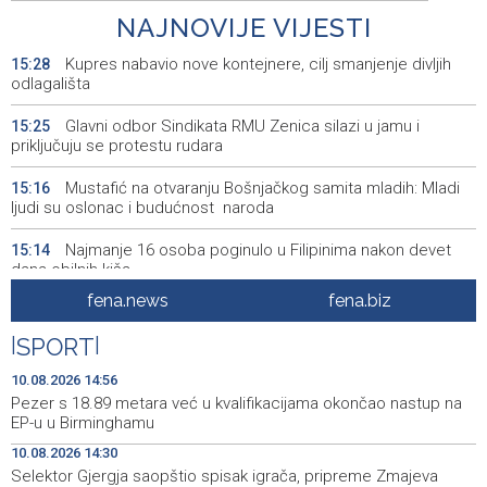
NAJNOVIJE VIJESTI
Kupres nabavio nove kontejnere, cilj smanjenje divljih
15:28
odlagališta
Glavni odbor Sindikata RMU Zenica silazi u jamu i
15:25
priključuju se protestu rudara
Mustafić na otvaranju Bošnjačkog samita mladih: Mladi
15:16
ljudi su oslonac i budućnost naroda
Najmanje 16 osoba poginulo u Filipinima nakon devet
15:14
dana obilnih kiša
fena.news
fena.biz
Prva grupa sirijskih Kurda krenula prema gradu Ras al-
15:11
Ainu
|
SPORT
|
Najave događaja za 11. 8. 2026. godine (utorak)
15:00
10.08.2026 14:56
Pezer s 18.89 metara već u kvalifikacijama okončao nastup na
Pezer s 18.89 metara već u kvalifikacijama okončao
14:56
EP-u u Birminghamu
nastup na EP-u u Birminghamu
10.08.2026 14:30
Selektor Gjergja saopštio spisak igrača, pripreme Zmajeva
FBiH Government secures funds for overdue wages at
14:53