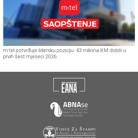
m:tel potvrđuje lidersku poziciju: 43 miliona KM dobiti u
prvih šest mjeseci 2026.