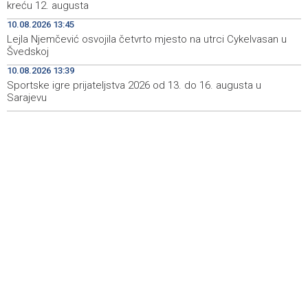
kreću 12. augusta
Zenica coal mine
10.08.2026 13:45
Prijatelji životinja traže zabranu korištenja konja za vuču
14:38
Lejla Njemčević osvojila četvrto mjesto na utrci Cykelvasan u
turističkih kočija
Švedskoj
10.08.2026 13:39
Saopćenje za javnost SDP BiH
14:34
Sportske igre prijateljstva 2026 od 13. do 16. augusta u
Sarajevu