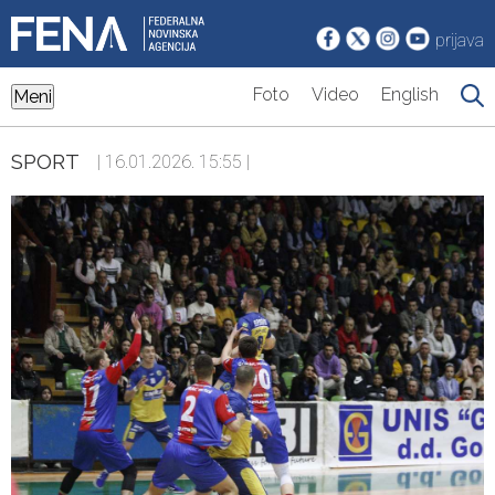
prijava
Foto
Video
English
Meni
SPORT
| 16.01.2026. 15:55 |