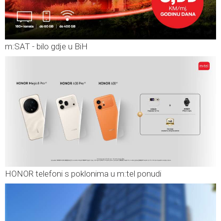
m:SAT - bilo gdje u BiH
HONOR telefoni s poklonima u m:tel ponudi