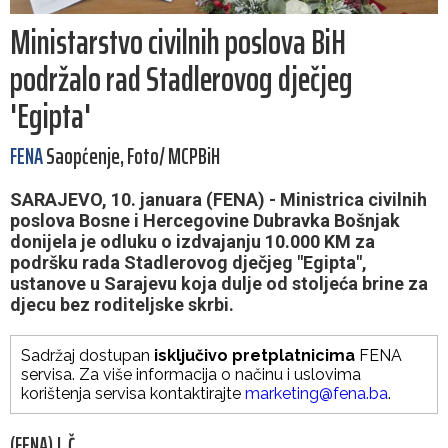
Ministarstvo civilnih poslova BiH
podržalo rad Stadlerovog dječjeg
'Egipta'
FENA
Saopćenje, Foto/ MCPBiH
SARAJEVO, 10. januara (FENA) - Ministrica civilnih
poslova Bosne i Hercegovine Dubravka Bošnjak
donijela je odluku o izdvajanju 10.000 KM za
podršku rada Stadlerovog dječjeg "Egipta",
ustanove u Sarajevu koja dulje od stoljeća brine za
djecu bez roditeljske skrbi.
Sadržaj dostupan
isključivo pretplatnicima
FENA
servisa. Za više informacija o načinu i uslovima
korištenja servisa kontaktirajte
marketing@fena.ba
.
(FENA) J. Č.