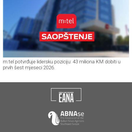
m:tel potvrđuje lidersku poziciju: 43 miliona KM dobiti u
prvih šest mjeseci 2026.