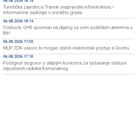
06.08.2026 18:14
Turistička zajednica Travnik unaprijedila infrastrukturu i
Novi Travnik receives first direct EU funding for UNESCO
19:45
informativne sadržaje u središtu grada
heritage project
06.08.2026 18:14
Crishock: OHR spreman na dijalog sa svim političkim akterima u
Crishock: OHR maintains an open dialogue with all
19:33
BiH
political stakeholders in BiH
06.08.2026 17:50
Velika nagrada Britanije ostaje u MotoGP kalendaru do
19:32
MUP ZDK uskoro bi mogao dobiti elektronski pristup e-Gruntu
2028. godine
06.08.2026 17:10
Postignut dogovor o daljnjim koracima za rješavanje statusa
Španska krajnja ljevica i desnica ujedinjene protiv
19:29
Maroka kao suorganizatora SP 2030.
otpuštenih radnika Komunalnog