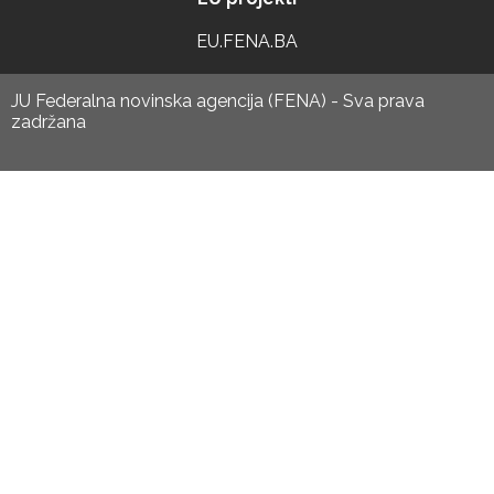
EU.FENA.BA
JU Federalna novinska agencija (FENA) - Sva prava
zadržana