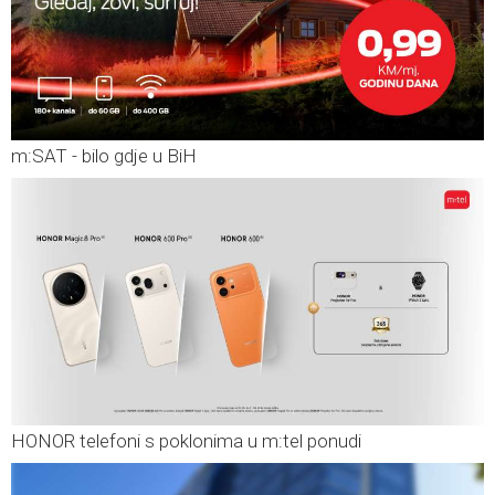
m:SAT - bilo gdje u BiH
HONOR telefoni s poklonima u m:tel ponudi