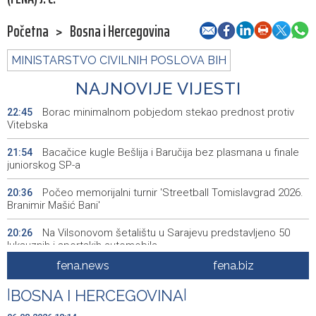
Početna
>
Bosna i Hercegovina
MINISTARSTVO CIVILNIH POSLOVA BIH
NAJNOVIJE VIJESTI
Borac minimalnom pobjedom stekao prednost protiv
22:45
Vitebska
Bacačice kugle Bešlija i Baručija bez plasmana u finale
21:54
juniorskog SP-a
Počeo memorijalni turnir 'Streetball Tomislavgrad 2026.
20:36
Branimir Mašić Bani'
Na Vilsonovom šetalištu u Sarajevu predstavljeno 50
20:26
luksuznih i sportskih automobila
fena.news
fena.biz
Announcement of events for Friday, 7 August 2026
20:01
|
BOSNA I HERCEGOVINA
|
Drugi Festival bakri okupio mještane i posjetitelje kod
19:55
Livna