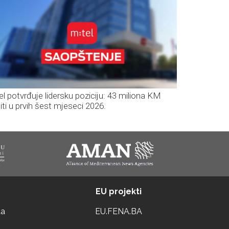
el potvrđuje lidersku poziciju: 43 miliona KM
iti u prvih šest mjeseci 2026.
EU projekti
ta
EU.FENA.BA