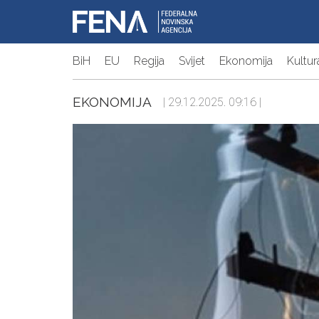
BiH
EU
Regija
Svijet
Ekonomija
Kultur
EKONOMIJA
| 29.12.2025. 09:16 |