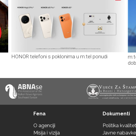
HONOR telefoni s poklonima u m:tel ponudi
m:t
dob
Fena
Dokumenti
O agenciji
Politika kvalite
Misija i vizija
Javne nabavke