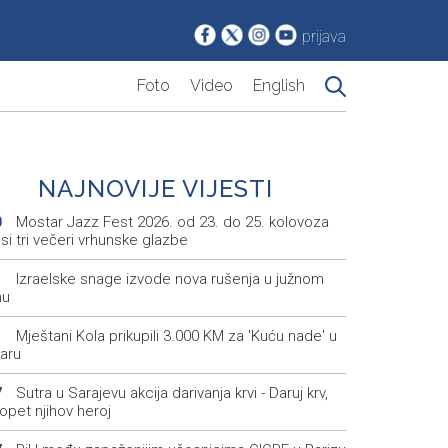
prijava
Foto
Video
English
NAJNOVIJE VIJESTI
Mostar Jazz Fest 2026. od 23. do 25. kolovoza
0
i tri večeri vrhunske glazbe
Izraelske snage izvode nova rušenja u južnom
1
nu
Mještani Kola prikupili 3.000 KM za 'Kuću nade' u
1
aru
Sutra u Sarajevu akcija darivanja krvi - Daruj krv,
7
opet njihov heroj