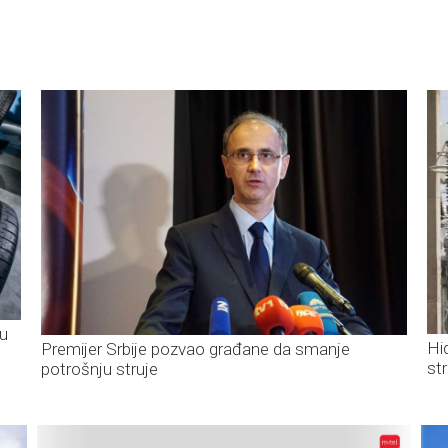
 u
Hid
Premijer Srbije pozvao građane da smanje
st
potrošnju struje