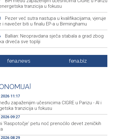
BiH među zapaženijim učesnicima CIGRE u Parizu
7
i energetska tranzicija u fokusu
Pezer već sutra nastupa u kvalifikacijama, vjeruje
8
 i navečer biti u finalu EP-a u Birminghamu
Ballian: Neopravdana sječa stabala a grad zbog
6
a drveća sve topliji
FBiH nema objedinjene podatke o povučenom i
9
enom mesu, prekršaji utvrđeni u 40 kontrola
fena.news
fena.biz
Marija Šerifović pred više hiljada posjetitelja na
3
i zatvorila 'Dane dijaspore 2026' u Travniku
ONOMIJA
|
Kušljugić: Sprječavanje dehidracije i pregrijavanja
8
ni za očuvanje zdravlja srca tokom vrućina
.2026 11:17
među zapaženijim učesnicima CIGRE u Parizu - AI i
etska tranzicija u fokusu
.2026 09:27
i 'Raspotočje' petu noć prenoćilo devet zeničkih
ra
.2026 08:29