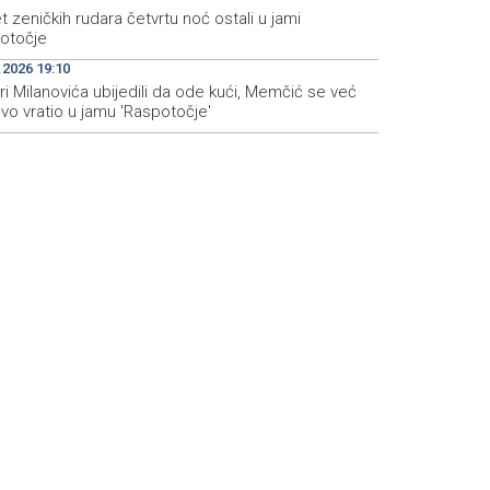
 zeničkih rudara četvrtu noć ostali u jami
otočje
.2026 19:10
i Milanovića ubijedili da ode kući, Memčić se već
vo vratio u jamu 'Raspotočje'