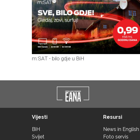
m:SAT - bilo gdje u BiH
Vijesti
Resursi
BiH
News in English
Svijet
Foto servis