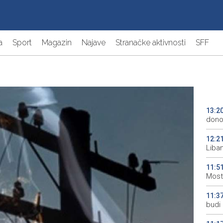
a
Sport
Magazin
Najave
Stranačke aktivnosti
SFF
13:2
donos
12:2
Liba
11:5
Most
11:3
budi 