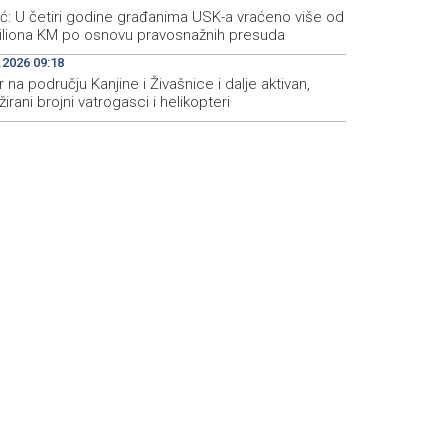
ić: U četiri godine građanima USK-a vraćeno više od
iliona KM po osnovu pravosnažnih presuda
.2026 09:18
 na području Kanjine i Živašnice i dalje aktivan,
irani brojni vatrogasci i helikopteri