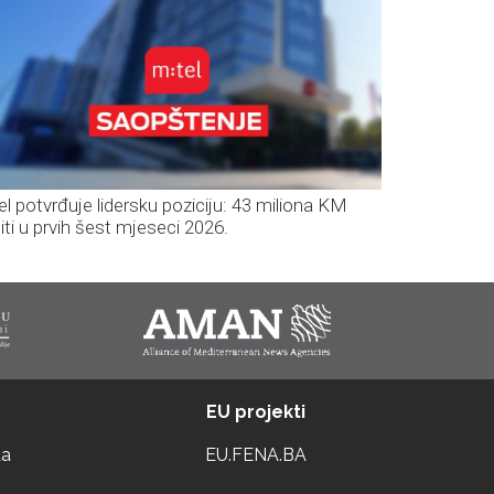
el potvrđuje lidersku poziciju: 43 miliona KM
iti u prvih šest mjeseci 2026.
EU projekti
ta
EU.FENA.BA