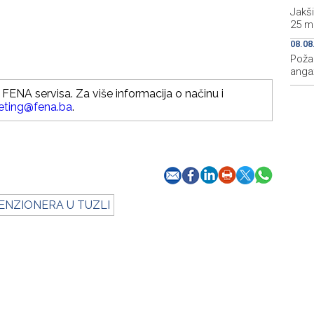
Jakš
25 m
08.08
Požar
angaž
FENA servisa. Za više informacija o načinu i
eting@fena.ba
.
ENZIONERA U TUZLI