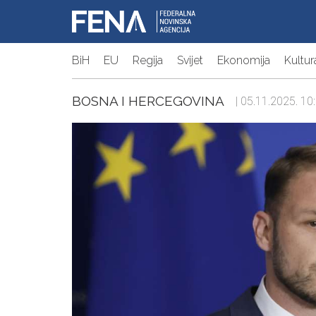
BiH
EU
Regija
Svijet
Ekonomija
Kultur
BOSNA I HERCEGOVINA
| 05.11.2025. 10: