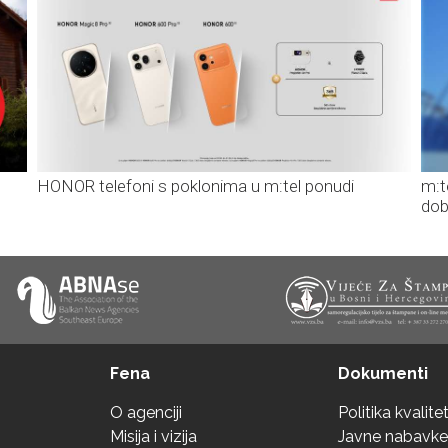
HONOR telefoni s poklonima u m:tel ponudi
m:t
dob
Fena
Dokumenti
O agenciji
Politika kvalite
Misija i vizija
Javne nabavke