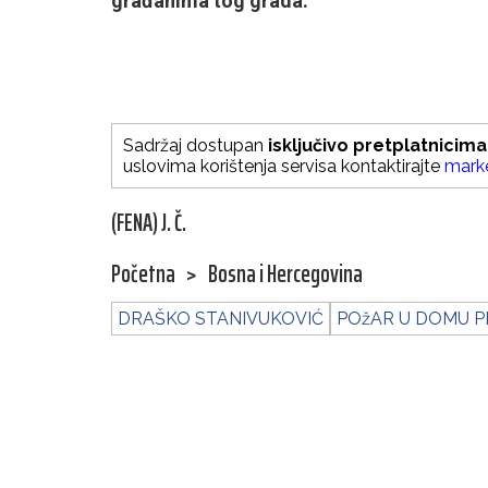
građanima tog grada.
Sadržaj dostupan
isključivo pretplatnicima
uslovima korištenja servisa kontaktirajte
mark
(FENA) J. Č.
Početna
>
Bosna i Hercegovina
DRAŠKO STANIVUKOVIĆ
POžAR U DOMU P