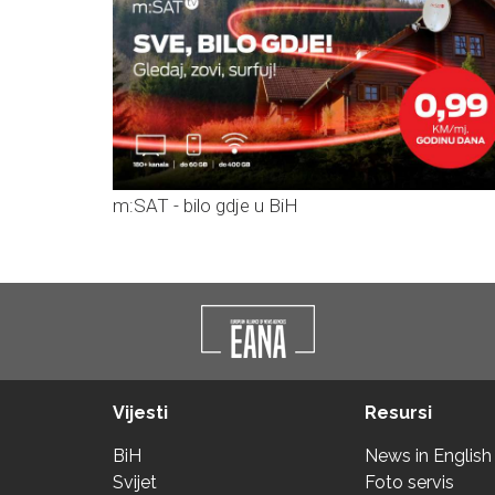
m:SAT - bilo gdje u BiH
Vijesti
Resursi
BiH
News in English
Svijet
Foto servis