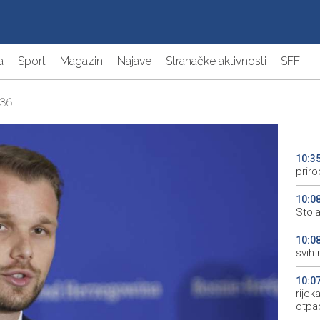
a
Sport
Magazin
Najave
Stranačke aktivnosti
SFF
36 |
10:3
priro
10:0
Stol
10:0
svih 
10:0
rije
otpa