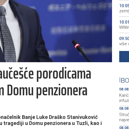
10:0
zeml
10:0
WWin
09:5
više
09:4
Ključ
 saučešće porodicama
09:1
aktiv
|
BO
om Domu penzionera
08:5
08.08
proti
Karić
infu
08.08
Struč
načelnik Banje Luke Draško Stanivuković
najv
 tragediji u Domu penzionera u Tuzli, kao i
08.08