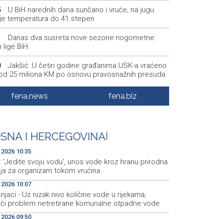
U BiH narednih dana sunčano i vruće, na jugu
5
je temperatura do 41 stepen
Danas dva susreta nove sezone nogometne
1
 lige BiH
Jakšić: U četiri godine građanima USK-a vraćeno
0
 od 25 miliona KM po osnovu pravosnažnih presuda
Književno veče sa Admirom i Irmom Husić u
5
fena.news
fena.biz
u
Požar na području Kanjine i Živašnice i dalje
8
an, angažirani brojni vatrogasci i helikopteri
SNA I HERCEGOVINA
|
Erdogan: Sporazum iz Meke nije usmjeren ni
5
.2026 10:35
v jedne države, otvoren je i za prijateljske zemlje
: 'Jedite svoju vodu', unos vode kroz hranu prirodna
zija za organizam tokom vrućina
.2026 10:07
njaci - Uz nizak nivo količine vode u rijekama,
eći problem netretirane komunalne otpadne vode
.2026 09:50