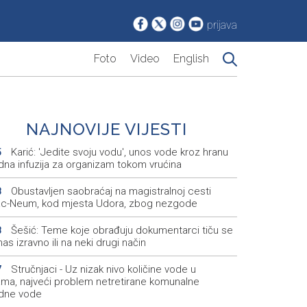
prijava
Foto
Video
English
NAJNOVIJE VIJESTI
Karić: 'Jedite svoju vodu', unos vode kroz hranu
5
dna infuzija za organizam tokom vrućina
Obustavljen saobraćaj na magistralnoj cesti
8
ac-Neum, kod mjesta Udora, zbog nezgode
Šešić: Teme koje obrađuju dokumentarci tiču se
8
nas izravno ili na neki drugi način
Stručnjaci - Uz nizak nivo količine vode u
7
kama, najveći problem netretirane komunalne
dne vode