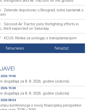
, firefighters and Air Tractors on the ground
Zelenski doputovao u Beograd, sutra sastanak s
5
ćem
Second Air Tractor joins firefighting efforts in
2
ic, third expected on Saturday
KCUS: Klinika za urologiju s transplantacijom
7
eljena u savremeno opremljene prostorije
fena.news
fena.biz
Vatrogasci Civilne zaštite KS upućeni u Konjic
4
ispomoć u gašenju požara
Ticket sales for the 32nd Sarajevo Film Festival
1
JAVE
|
ns on Monday at the Main Box Office
.2026 19:00
ve događaja za 8. 8. 2026. godine (subota)
.2026 15:00
ve događaja za 8. 8. 2026. godine (subota)
.2026 08:54
taru konferencija o novoj financijskoj perspektivi
pske unije 2028.–2034.