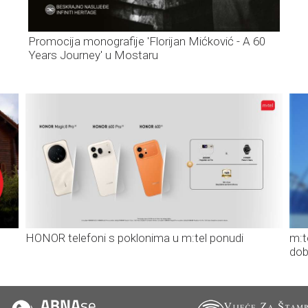
Promocija monografije 'Florijan Mićković - A 60
Years Journey' u Mostaru
HONOR telefoni s poklonima u m:tel ponudi
m:t
dob