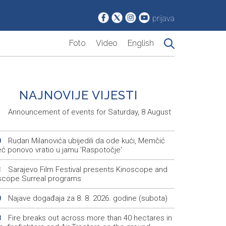
prijava
Foto
Video
English
NAJNOVIJE VIJESTI
Announcement of events for Saturday, 8 August
1
Rudari Milanovića ubijedili da ode kući, Memčić
0
eć ponovo vratio u jamu 'Raspotočje'
Sarajevo Film Festival presents Kinoscope and
3
scope Surreal programs
Najave događaja za 8. 8. 2026. godine (subota)
0
Fire breaks out across more than 40 hectares in
8