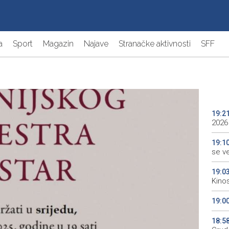
a
Sport
Magazin
Najave
Stranačke aktivnosti
SFF
19:2
2026
19:1
se v
19:0
Kino
19:0
18:5