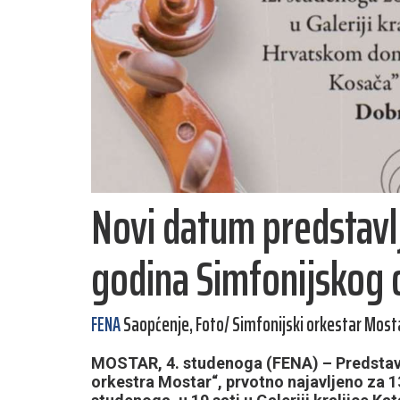
Novi datum predstavl
godina Simfonijskog 
FENA
Saopćenje, Foto/ Simfonijski orkestar Most
MOSTAR, 4. studenoga (FENA) – Predstavl
orkestra Mostar“, prvotno najavljeno za 13