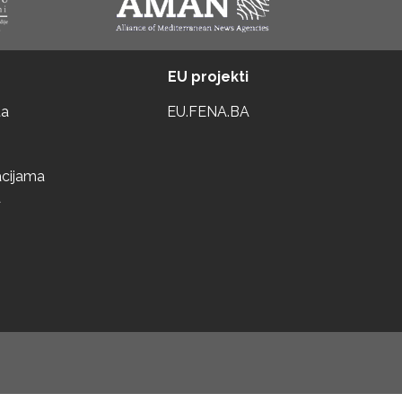
EU projekti
ta
EU.FENA.BA
acijama
a