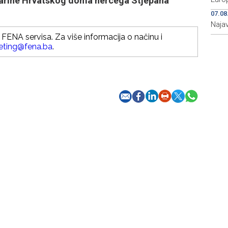
Katarine Hrvatskog doma hercega Stjepana
07.08
Najav
FENA servisa. Za više informacija o načinu i
eting@fena.ba
.