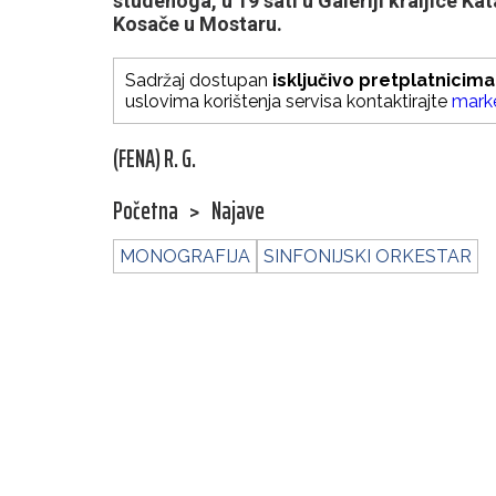
studenoga, u 19 sati u Galeriji kraljice 
Kosače u Mostaru.
Sadržaj dostupan
isključivo pretplatnicima
uslovima korištenja servisa kontaktirajte
mark
(FENA) R. G.
Početna
>
Najave
MONOGRAFIJA
SINFONIJSKI ORKESTAR