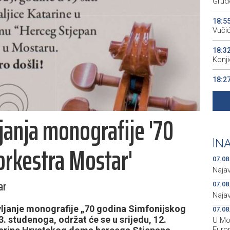
Grude
18:5
Vuči
18:3
Konj
18:2
pres
18:2
janja monografije '70
kao 
18:2
|
NA
orkestra Mostar'
begi
07.08
Naja
ar
07.08
Naja
janje monografije „70 godina Simfonijskog
07.08
. studenoga, održat će se u srijedu, 12.
U Mos
Euro