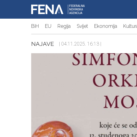
BiH
EU
Regija
Svijet
Ekonomija
Kultur
NAJAVE
| 04.11.2025. 16:13 |