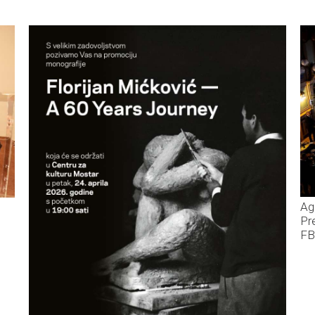
Ag
Pr
FB