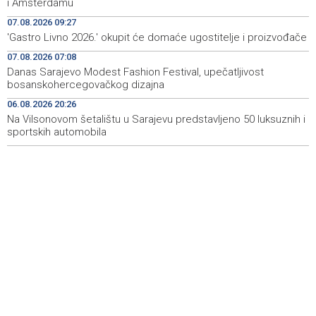
i Amsterdamu
07.08.2026 09:27
Rudari Milanovića ubijedili da ode kući, Memčić se već
19:10
'Gastro Livno 2026.' okupit će domaće ugostitelje i proizvođače
ponovo vratio u jamu 'Raspotočje'
07.08.2026 07:08
Sarajevo Film Festival presents Kinoscope and
19:03
Danas Sarajevo Modest Fashion Festival, upečatljivost
Kinoscope Surreal programs
bosanskohercegovačkog dizajna
06.08.2026 20:26
Najave događaja za 8. 8. 2026. godine (subota)
19:00
Na Vilsonovom šetalištu u Sarajevu predstavljeno 50 luksuznih i
sportskih automobila