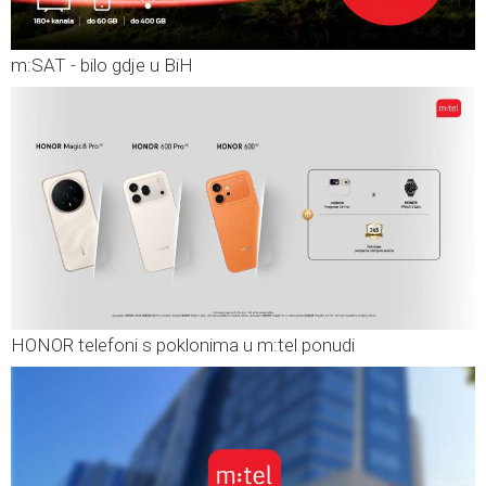
m:SAT - bilo gdje u BiH
HONOR telefoni s poklonima u m:tel ponudi