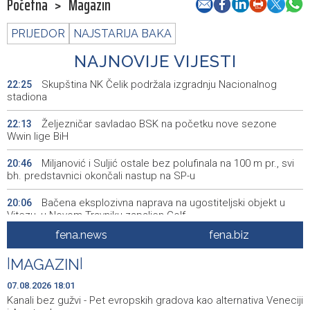
Početna
>
Magazin
PRIJEDOR
NAJSTARIJA BAKA
NAJNOVIJE VIJESTI
Skupština NK Čelik podržala izgradnju Nacionalnog
22:25
stadiona
Željezničar savladao BSK na početku nove sezone
22:13
Wwin lige BiH
Miljanović i Suljić ostale bez polufinala na 100 m pr., svi
20:46
bh. predstavnici okončali nastup na SP-u
Bačena eksplozivna naprava na ugostiteljski objekt u
20:06
Vitezu, u Novom Travniku zapaljen Golf
fena.news
fena.biz
Galerija ULUPUBiH otvara novu izlagačku sezonu,
20:01
predstavlja novi izlagački program
|
MAGAZIN
|
Faris Dževahirić novi nogometaš Veleža
19:44
07.08.2026 18:01
Kanali bez gužvi - Pet evropskih gradova kao alternativa Veneciji
Announcement of events for Saturday, 8 August 2026
19:21