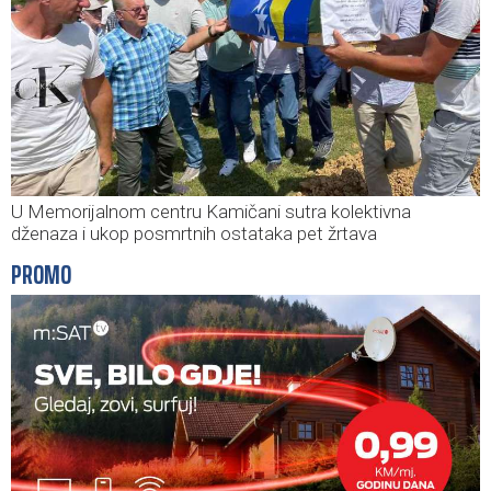
U Memorijalnom centru Kamičani sutra kolektivna
dženaza i ukop posmrtnih ostataka pet žrtava
PROMO