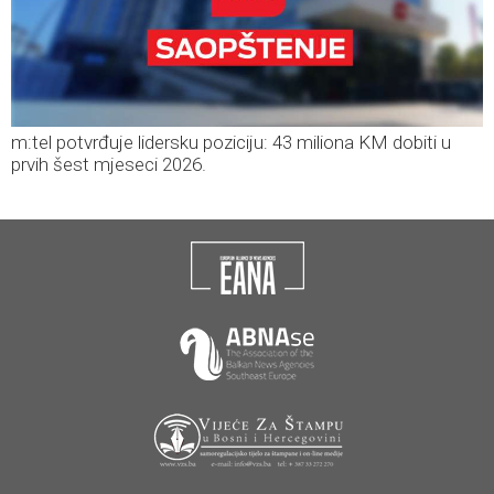
m:tel potvrđuje lidersku poziciju: 43 miliona KM dobiti u
prvih šest mjeseci 2026.