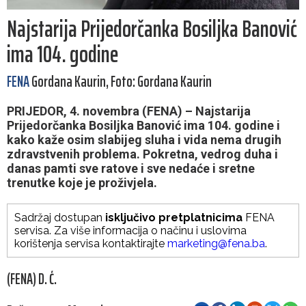
Najstarija Prijedorčanka Bosiljka Banović
ima 104. godine
FENA
Gordana Kaurin, Foto: Gordana Kaurin
PRIJEDOR, 4. novembra (FENA) – Najstarija
Prijedorčanka Bosiljka Banović ima 104. godine i
kako kaže osim slabijeg sluha i vida nema drugih
zdravstvenih problema. Pokretna, vedrog duha i
danas pamti sve ratove i sve nedaće i sretne
trenutke koje je proživjela.
Sadržaj dostupan
isključivo pretplatnicima
FENA
servisa. Za više informacija o načinu i uslovima
korištenja servisa kontaktirajte
marketing@fena.ba
.
(FENA) D. Ć.