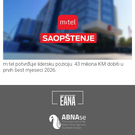
m:tel potvrđuje lidersku poziciju: 43 miliona KM dobiti u
prvih šest mjeseci 2026.