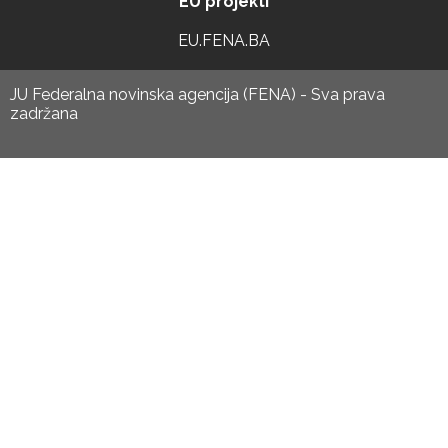
EU projekti
EU.FENA.BA
JU Federalna novinska agencija (FENA) - Sva prava
zadržana