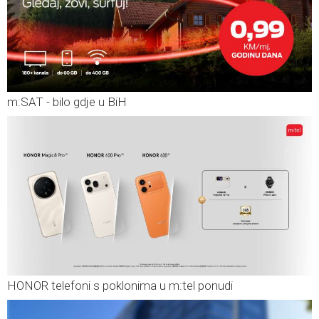
m:SAT - bilo gdje u BiH
HONOR telefoni s poklonima u m:tel ponudi