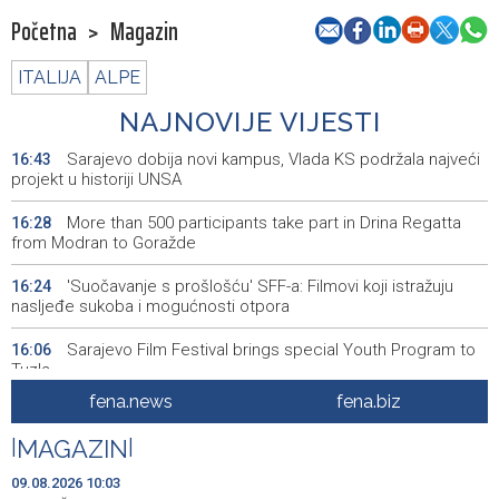
Početna
>
Magazin
ITALIJA
ALPE
NAJNOVIJE VIJESTI
Sarajevo dobija novi kampus, Vlada KS podržala najveći
16:43
projekt u historiji UNSA
More than 500 participants take part in Drina Regatta
16:28
from Modran to Goražde
'Suočavanje s prošlošću' SFF-a: Filmovi koji istražuju
16:24
nasljeđe sukoba i mogućnosti otpora
Sarajevo Film Festival brings special Youth Program to
16:06
Tuzla
fena.news
fena.biz
Posuški turnir 'Kamen, krš i maslina' potvrdio svoj ugled,
15:58
Kukoč ponovno na Topali
|
MAGAZIN
|
Priopćenje za javnost HDZ 1990
15:40
09.08.2026 10:03