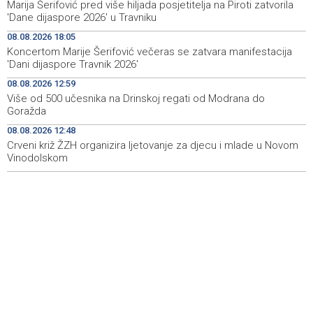
Marija Šerifović pred više hiljada posjetitelja na Piroti zatvorila
Pentagon pozvao američke odbrambene firme da
14:53
'Dane dijaspore 2026' u Travniku
ubrzaju proizvodnju oružja usred iscrpljenih zaliha
08.08.2026 18:05
Koncertom Marije Šerifović večeras se zatvara manifestacija
Svečano otvoren 26. Cazin Grand Prix, staza 'Krajiška
14:39
'Dani dijaspore Travnik 2026'
zmija' ponovo okupila ljubitelje motosporta
08.08.2026 12:59
Mostar Jazz Fest 2026. od 23. do 25. kolovoza donosi
13:20
Više od 500 učesnika na Drinskoj regati od Modrana do
tri večeri vrhunske glazbe
Goražda
08.08.2026 12:48
Izraelske snage izvode nova rušenja u južnom Libanu
12:21
Crveni križ ŽZH organizira ljetovanje za djecu i mlade u Novom
Vinodolskom