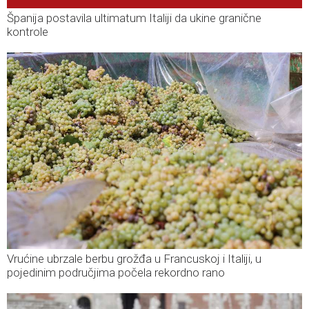
Španija postavila ultimatum Italiji da ukine granične
kontrole
Vrućine ubrzale berbu grožđa u Francuskoj i Italiji, u
pojedinim područjima počela rekordno rano