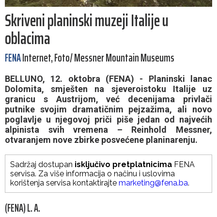
Skriveni planinski muzeji Italije u
oblacima
FENA
Internet, Foto/ Messner Mountain Museums
BELLUNO, 12. oktobra (FENA) - Planinski lanac
Dolomita, smješten na sjeveroistoku Italije uz
granicu s Austrijom, već decenijama privlači
putnike svojim dramatičnim pejzažima, ali novo
poglavlje u njegovoj priči piše jedan od najvećih
alpinista svih vremena – Reinhold Messner,
otvaranjem nove zbirke posvećene planinarenju.
Sadržaj dostupan
isključivo pretplatnicima
FENA
servisa. Za više informacija o načinu i uslovima
korištenja servisa kontaktirajte
marketing@fena.ba
.
(FENA) L. A.