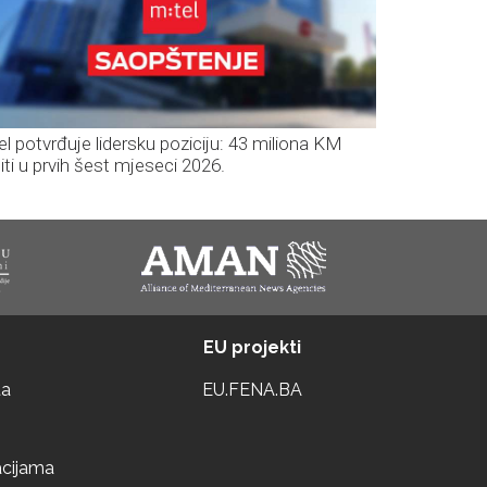
el potvrđuje lidersku poziciju: 43 miliona KM
iti u prvih šest mjeseci 2026.
EU projekti
ta
EU.FENA.BA
acijama