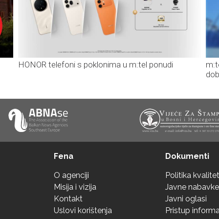
HONOR telefoni s poklonima u m:tel ponudi
m:t
dob
Fena
Dokumenti
O agenciji
Politika kvalite
Misija i vizija
Javne nabavke
Kontakt
Javni oglasi
Uslovi korištenja
Pristup inform