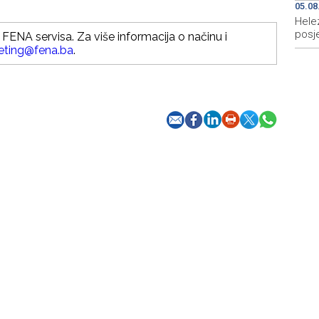
05.08
Hele
posj
FENA servisa. Za više informacija o načinu i
eting@fena.ba
.