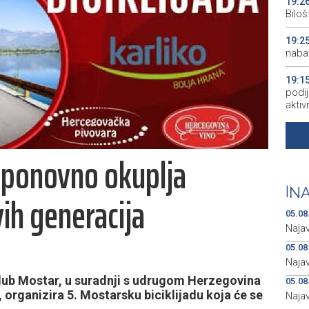
19:2
Bilo
19:2
naba
19:1
podij
aktiv
19:1
peopl
a ponovno okuplja
19:1
pred
|
NA
vih generacija
19:0
05.08
empl
Najav
05.08
Najav
klub Mostar, u suradnji s udrugom Herzegovina
05.08
organizira 5. Mostarsku biciklijadu koja će se
Najav