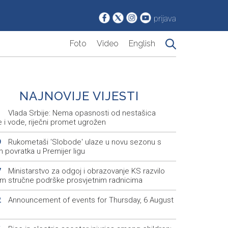
prijava
Foto
Video
English
NAJNOVIJE VIJESTI
Vlada Srbije: Nema opasnosti od nestašica
1
e i vode, riječni promet ugrožen
Rukometaši 'Slobode' ulaze u novu sezonu s
9
m povratka u Premijer ligu
Ministarstvo za odgoj i obrazovanje KS razvilo
7
em stručne podrške prosvjetnim radnicima
Announcement of events for Thursday, 6 August
2