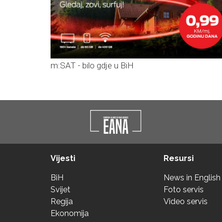
m:SAT - bilo gdje u BiH
Vijesti
Resursi
BiH
News in English
Svijet
Foto servis
Regija
Video servis
Ekonomija