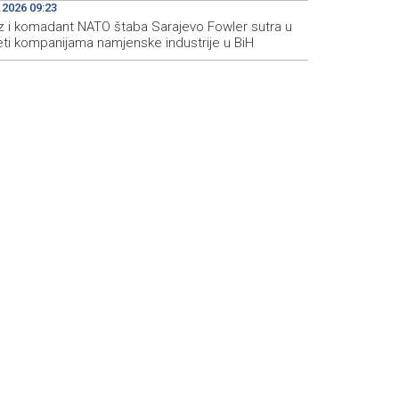
.2026 09:23
z i komadant NATO štaba Sarajevo Fowler sutra u
eti kompanijama namjenske industrije u BiH