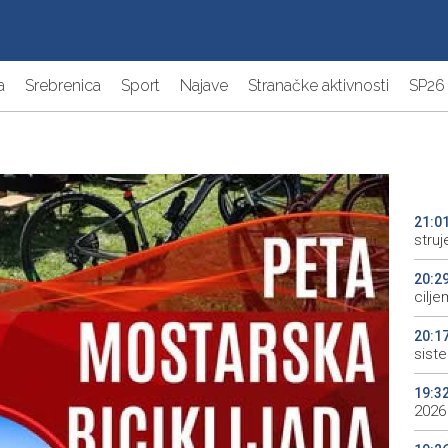
a
Srebrenica
Sport
Najave
Stranačke aktivnosti
SP26
21:0
struj
20:2
cilje
20:1
sist
19:3
2026