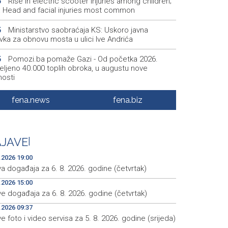
Rise in electric scooter injuries among children;
6
š: Head and facial injuries most common
Ministarstvo saobraćaja KS: Uskoro javna
5
vka za obnovu mosta u ulici Ive Andrića
Pomozi.ba pomaže Gazi - Od početka 2026.
5
eljeno 40.000 toplih obroka, u augustu nove
nosti
Conference on representation of constituent
2
fena.news
fena.biz
es and Others in BiH institutions on August 7
'Šetnica kulture' nastavljena modnom revijom i
2
stavljanjem kozmetike
JAVE
|
Prosecutor's Office indicts former Court of BiH
5
.2026 19:00
oyee for alleged embezzlement
a događaja za 6. 8. 2026. godine (četvrtak)
.2026 15:00
e događaja za 6. 8. 2026. godine (četvrtak)
.2026 09:37
e foto i video servisa za 5. 8. 2026. godine (srijeda)