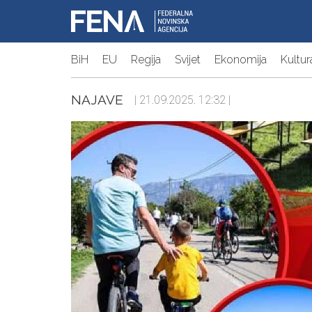
BiH
EU
Regija
Svijet
Ekonomija
Kultur
NAJAVE
| 21.09.2025. 12:32 |