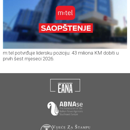
m:tel potvrđuje lidersku poziciju: 43 miliona KM dobiti u
prvih šest mjeseci 2026.