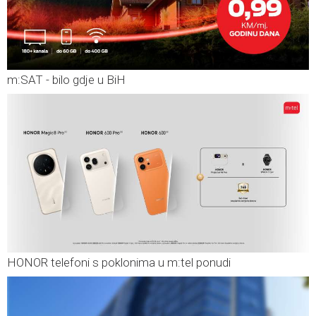
m:SAT - bilo gdje u BiH
HONOR telefoni s poklonima u m:tel ponudi