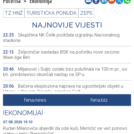
Početna
>
Ekonomija
TZ HNŽ
TURISTIČKA PONUDA
ZEPS
NAJNOVIJE VIJESTI
Skupština NK Čelik podržala izgradnju Nacionalnog
22:25
stadiona
Željezničar savladao BSK na početku nove sezone
22:13
Wwin lige BiH
Miljanović i Suljić ostale bez polufinala na 100 m pr., svi
20:46
bh. predstavnici okončali nastup na SP-u
Bačena eksplozivna naprava na ugostiteljski objekt u
20:06
Vitezu, u Novom Travniku zapaljen Golf
fena.news
fena.biz
Galerija ULUPUBiH otvara novu izlagačku sezonu,
20:01
predstavlja novi izlagački program
|
EKONOMIJA
|
Faris Dževahirić novi nogometaš Veleža
19:44
07.08.2026 19:10
Rudari Milanovića ubijedili da ode kući, Memčić se već ponovo
Announcement of events for Saturday, 8 August 2026
19:21
vratio u jamu 'Raspotočje'