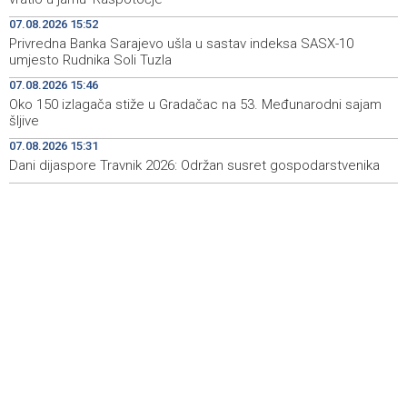
07.08.2026 15:52
Rudari Milanovića ubijedili da ode kući, Memčić se već
19:10
Privredna Banka Sarajevo ušla u sastav indeksa SASX-10
ponovo vratio u jamu 'Raspotočje'
umjesto Rudnika Soli Tuzla
Sarajevo Film Festival presents Kinoscope and
19:03
07.08.2026 15:46
Kinoscope Surreal programs
Oko 150 izlagača stiže u Gradačac na 53. Međunarodni sajam
šljive
Najave događaja za 8. 8. 2026. godine (subota)
19:00
07.08.2026 15:31
Dani dijaspore Travnik 2026: Održan susret gospodarstvenika