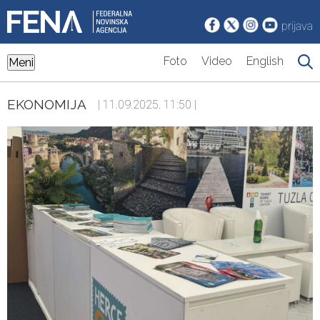
prijava
Foto
Video
English
Meni
EKONOMIJA
| 11.09.2025. 11:50 |