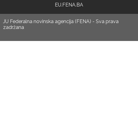
EU.FENA.BA
JU Federalna novinska agencija (FENA) - Sva prava
zadržana