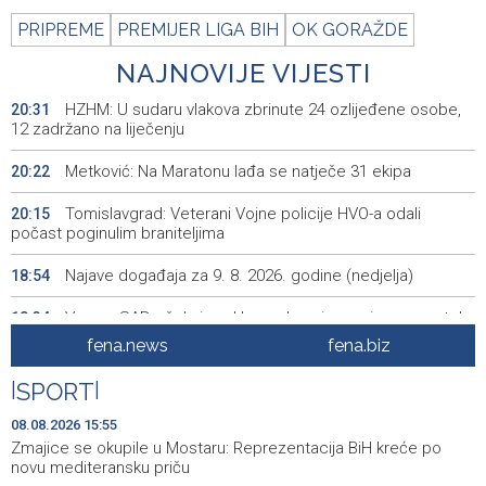
PRIPREME
PREMIJER LIGA BIH
OK GORAŽDE
NAJNOVIJE VIJESTI
HZHM: U sudaru vlakova zbrinute 24 ozlijeđene osobe,
20:31
12 zadržano na liječenju
Metković: Na Maratonu lađa se natječe 31 ekipa
20:22
Tomislavgrad: Veterani Vojne policije HVO-a odali
20:15
počast poginulim braniteljima
Najave događaja za 9. 8. 2026. godine (nedjelja)
18:54
Vance: SAD očekuje od Irana da osigura siguran protok
18:34
nafte kroz Hormuški moreuz
fena.news
fena.biz
Iranski šef sigurnosti: Hormuški moreuz će ostati
18:21
|
SPORT
|
zatvoren dok SAD ne ispuni zahtjeve Teherana
08.08.2026 15:55
Iran 'vrlo blizu' dogovora s Omanom o novoj Hormuškoj
18:09
Zmajice se okupile u Mostaru: Reprezentacija BiH kreće po
brodskoj ruti
novu mediteransku priču