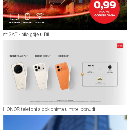
m:SAT - bilo gdje u BiH
HONOR telefoni s poklonima u m:tel ponudi