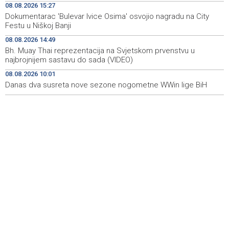
08.08.2026 15:27
Koncertom Marije Šerifović večeras se zatvara
18:05
Dokumentarac 'Bulevar Ivice Osima' osvojio nagradu na City
manifestacija 'Dani dijaspore Travnik 2026'
Festu u Niškoj Banji
Kod mosta Brčko - Gunja pronađene kosti, vještaci
17:26
08.08.2026 14:49
sudske medicine utvrđuju porijeklo
Bh. Muay Thai reprezentacija na Svjetskom prvenstvu u
najbrojnijem sastavu do sada (VIDEO)
'Pekijada' u Varešu okupila 37 ekipa iz četiri države
17:15
08.08.2026 10:01
regiona
Danas dva susreta nove sezone nogometne WWin lige BiH