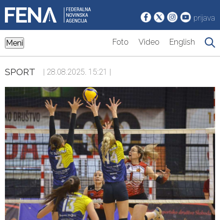
prijava
Foto
Video
English
Meni
SPORT
| 28.08.2025. 15:21 |