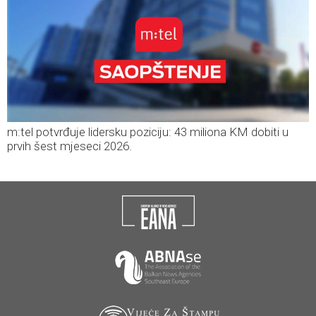
m:tel potvrđuje lidersku poziciju: 43 miliona KM dobiti u
prvih šest mjeseci 2026.