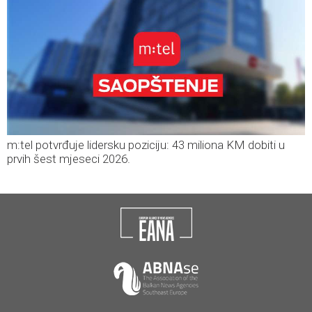
m:tel potvrđuje lidersku poziciju: 43 miliona KM dobiti u
prvih šest mjeseci 2026.