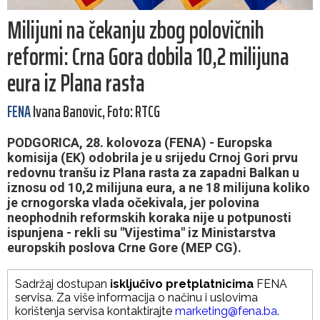
Milijuni na čekanju zbog polovičnih
reformi: Crna Gora dobila 10,2 milijuna
eura iz Plana rasta
FENA
Ivana Banovic, Foto: RTCG
PODGORICA, 28. kolovoza (FENA) - Europska
komisija (EK) odobrila je u srijedu Crnoj Gori prvu
redovnu tranšu iz Plana rasta za zapadni Balkan u
iznosu od 10,2 milijuna eura, a ne 18 milijuna koliko
je crnogorska vlada očekivala, jer polovina
neophodnih reformskih koraka nije u potpunosti
ispunjena - rekli su "Vijestima" iz Ministarstva
europskih poslova Crne Gore (MEP CG).
Sadržaj dostupan
isključivo pretplatnicima
FENA
servisa. Za više informacija o načinu i uslovima
korištenja servisa kontaktirajte
marketing@fena.ba
.