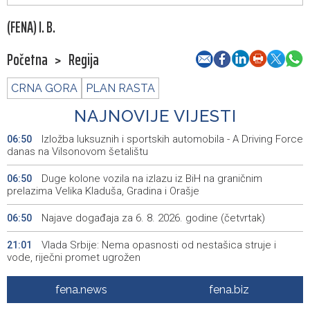
(FENA) I. B.
Početna
>
Regija
CRNA GORA
PLAN RASTA
NAJNOVIJE VIJESTI
Izložba luksuznih i sportskih automobila - A Driving Force
06:50
danas na Vilsonovom šetalištu
Duge kolone vozila na izlazu iz BiH na graničnim
06:50
prelazima Velika Kladuša, Gradina i Orašje
Najave događaja za 6. 8. 2026. godine (četvrtak)
06:50
Vlada Srbije: Nema opasnosti od nestašica struje i
21:01
vode, riječni promet ugrožen
Rukometaši 'Slobode' ulaze u novu sezonu s ciljem
20:29
fena.news
fena.biz
povratka u Premijer ligu