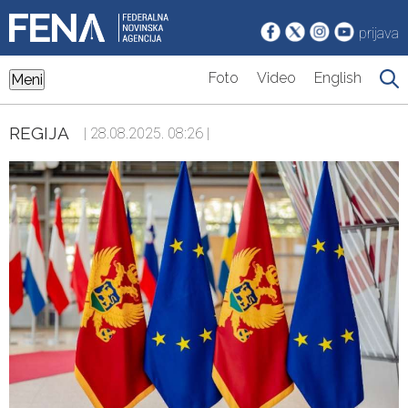
prijava
Foto
Video
English
Meni
REGIJA
| 28.08.2025. 08:26 |