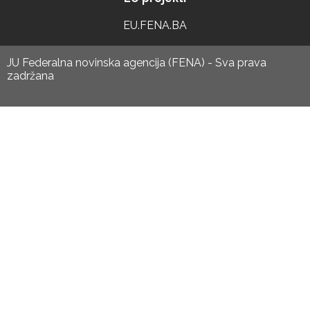
EU.FENA.BA
JU Federalna novinska agencija (FENA) - Sva prava
zadržana