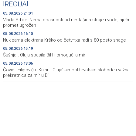
|
REGIJA
|
Ministarstvo za odgoj i obrazovanje KS razvilo sistem
20:17
stručne podrške prosvjetnim radnicima
05.08.2026 21:01
Vlada Srbije: Nema opasnosti od nestašica struje i vode, riječni
Announcement of events for Thursday, 6 August 2026
19:32
promet ugrožen
05.08.2026 16:10
Rise in electric scooter injuries among children; Biloš:
19:26
Nuklearna elektrana Krško od četvrtka radi s 80 posto snage
Head and facial injuries most common
05.08.2026 15:19
Ministarstvo saobraćaja KS: Uskoro javna nabavka za
19:25
Šušnjar: Oluja spasila BiH i omogućila mir
obnovu mosta u ulici Ive Andrića
05.08.2026 13:06
Čović i Filipović u Kninu: 'Oluja' simbol hrvatske slobode i važna
Pomozi.ba pomaže Gazi - Od početka 2026. podijeljeno
19:15
40.000 toplih obroka, u augustu nove aktivnosti
prekretnica za mir u BiH