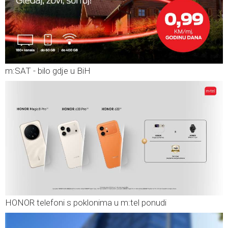
m:SAT - bilo gdje u BiH
HONOR telefoni s poklonima u m:tel ponudi