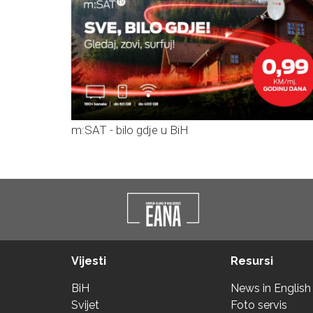
m:SAT - bilo gdje u BiH
Vijesti
Resursi
BiH
News in English
Svijet
Foto servis