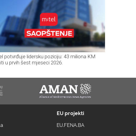
el potvrđuje lidersku poziciju: 43 miliona KM
iti u prvih šest mjeseci 2026.
EU projekti
ta
EU.FENA.BA