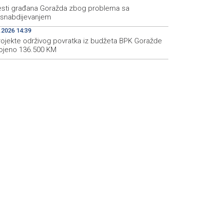
esti građana Goražda zbog problema sa
snabdijevanjem
.2026 14:39
rojekte održivog povratka iz budžeta BPK Goražde
ojeno 136.500 KM