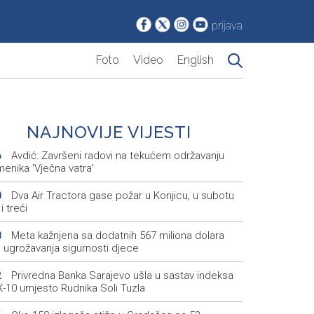
prijava
Foto
Video
English
NAJNOVIJE VIJESTI
Avdić: Završeni radovi na tekućem održavanju
6
enika 'Vječna vatra'
Dva Air Tractora gase požar u Konjicu, u subotu
0
i treći
Meta kažnjena sa dodatnih 567 miliona dolara
8
 ugrožavanja sigurnosti djece
Privredna Banka Sarajevo ušla u sastav indeksa
2
-10 umjesto Rudnika Soli Tuzla