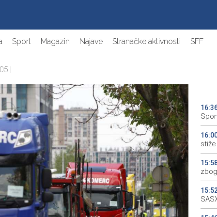
a
Sport
Magazin
Najave
Stranačke aktivnosti
SFF
05 |
16:3
Spom
16:0
stiže 
15:5
zbog
15:5
SASX