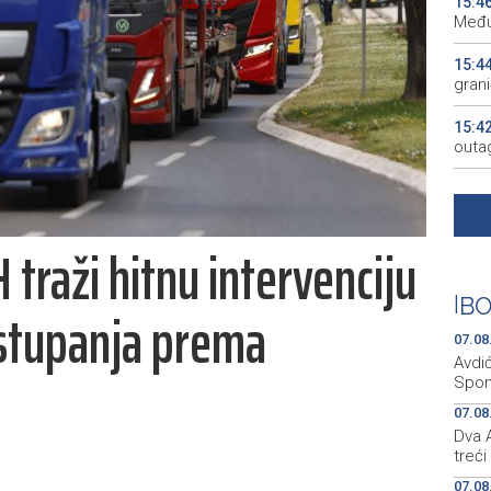
15:4
Među
15:4
gran
15:4
outa
15:3
gosp
H traži hitnu intervenciju
15:2
15:2
|
BO
stupanja prema
KM
07.08
Avdi
Spom
07.08
Dva A
treći
07.08