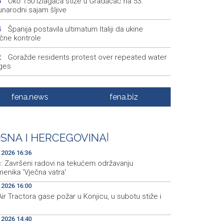
Oko 150 izlagača stiže u Gradačac na 53.
6
narodni sajam šljive
Španija postavila ultimatum Italiji da ukine
4
ične kontrole
Goražde residents protest over repeated water
2
ges
Dani dijaspore Travnik 2026: Održan susret
1
odarstvenika
fena.news
fena.biz
Priopćenje za javnost Naše stranke Mostar
7
Na Sarajevskoj berzi sedmični promet 993.831
5
SNA I HERCEGOVINA
|
.2026 16:36
ć: Završeni radovi na tekućem održavanju
enika 'Vječna vatra'
.2026 16:00
ir Tractora gase požar u Konjicu, u subotu stiže i
.2026 14:40