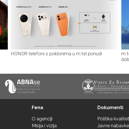
HONOR telefoni s poklonima u m:tel ponudi
m:t
dob
Fena
Dokumenti
O agenciji
Politika kvalite
Misija i vizija
Javne nabavke