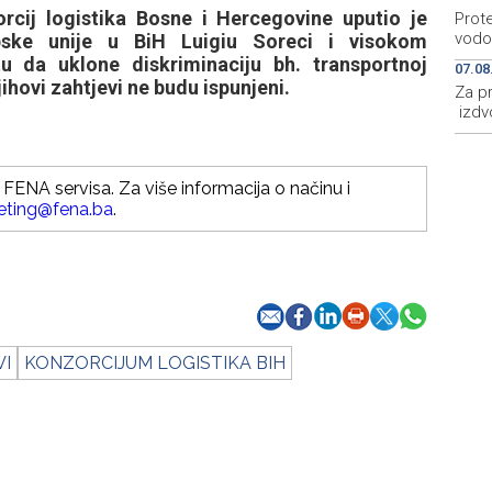
cij logistika Bosne i Hercegovine uputio je
Prot
vodo
pske unije u BiH Luigiu Soreci i visokom
u da uklone diskriminaciju bh. transportnoj
07.08
njihovi zahtjevi ne budu ispunjeni.
Za p
izdv
FENA servisa. Za više informacija o načinu i
eting@fena.ba
.
VI
KONZORCIJUM LOGISTIKA BIH