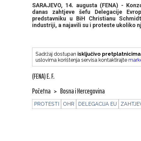
SARAJEVO, 14. augusta (FENA) - Konzor
danas zahtjeve šefu Delegacije Evro
predstavniku u BiH Christianu Schmidt
industriji, a najavili su i proteste ukoliko 
Sadržaj dostupan
isključivo pretplatnicima
uslovima korištenja servisa kontaktirajte
mark
(FENA) E. F.
Početna
>
Bosna i Hercegovina
PROTESTI
OHR
DELEGACIJA EU
ZAHTJE