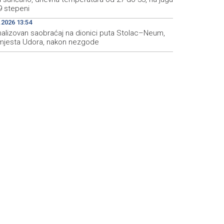
9 stepeni
.2026 13:54
alizovan saobraćaj na dionici puta Stolac–Neum,
mjesta Udora, nakon nezgode