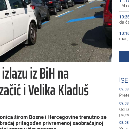
11:1
- AI 
10:2
da će
10:1
manjk
10:0
uništ
izlazu iz BiH na
10:0
Pirot
|
SE
ačić i Velika Kladuš
09:2
ključ
09.08
Pret
09.08
Od ra
poje
onica širom Bosne i Hercegovine trenutno se
obraćaj prilagođen privremenoj saobraćajnoj
08.08
Sutr