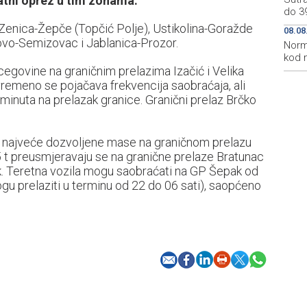
datni oprez u tim zonama.
do 3
Zenica-Žepče (Topčić Polje), Ustikolina-Goražde
08.08
lovo-Semizovac i Jablanica-Prozor.
Norm
kod 
rcegovine na graničnim prelazima Izačić i Velika
remeno se pojačava frekvencija saobraćaja, ali
minuta na prelazak granice. Granični prelaz Brčko
na najveće dozvoljene mase na graničnom prelazu
 5 t preusmjeravaju se na granične prelaze Bratunac
ak. Teretna vozila mogu saobraćati na GP Šepak od
gu prelaziti u terminu od 22 do 06 sati), saopćeno