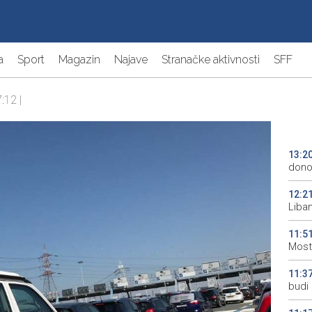
a
Sport
Magazin
Najave
Stranačke aktivnosti
SFF
:12 |
13:2
donos
12:2
Liba
11:5
Most
11:3
budi 