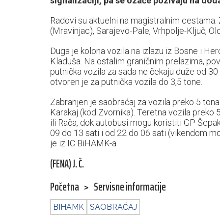
signalizaciji, pa se ozače pozivaju na do
Radovi su aktuelni na magistralnim cestama: 
(Mravinjac), Sarajevo-Pale, Vrhpolje-Ključ, O
Duga je kolona vozila na izlazu iz Bosne i He
Kladuša. Na ostalim graničnim prelazima, pov
putnička vozila za sada ne čekaju duže od 30 
otvoren je za putnička vozila do 3,5 tone.
Zabranjen je saobraćaj za vozila preko 5 to
Karakaj (kod Zvornika). Teretna vozila preko
ili Rača, dok autobusi mogu koristiti GP Šep
09 do 13 sati i od 22 do 06 sati (vikendom mo
je iz IC BiHAMK-a.
(FENA) J. Č.
Početna
>
Servisne informacije
BIHAMK
SAOBRAĆAJ