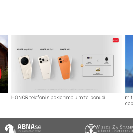
HONOR telefoni s poklonima u m:tel ponudi
m:t
dob