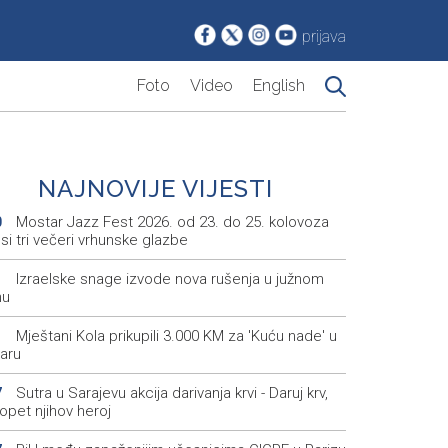
prijava
Foto
Video
English
NAJNOVIJE VIJESTI
Mostar Jazz Fest 2026. od 23. do 25. kolovoza
0
i tri večeri vrhunske glazbe
Izraelske snage izvode nova rušenja u južnom
1
nu
Mještani Kola prikupili 3.000 KM za 'Kuću nade' u
1
aru
Sutra u Sarajevu akcija darivanja krvi - Daruj krv,
7
opet njihov heroj