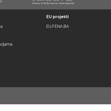
EU projekti
ta
EU.FENA.BA
acijama
a