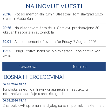
NAJNOVIJE VIJESTI
Počeo memorijalni turnir 'Streetball Tomislavgrad 2026.
20:36
Branimir Mašić Bani'
Na Vilsonovom šetalištu u Sarajevu predstavljeno 50
20:26
luksuznih i sportskih automobila
Announcement of events for Friday, 7 August 2026
20:01
Drugi Festival bakri okupio mještane i posjetitelje kod
19:55
Livna
Novi Travnik receives first direct EU funding for UNESCO
19:45
fena.news
fena.biz
heritage project
|
BOSNA I HERCEGOVINA
|
Crishock: OHR maintains an open dialogue with all
19:33
political stakeholders in BiH
06.08.2026 18:14
Turistička zajednica Travnik unaprijedila infrastrukturu i
Velika nagrada Britanije ostaje u MotoGP kalendaru do
19:32
informativne sadržaje u središtu grada
2028. godine
06.08.2026 18:14
Crishock: OHR spreman na dijalog sa svim političkim akterima u
Španska krajnja ljevica i desnica ujedinjene protiv
19:29