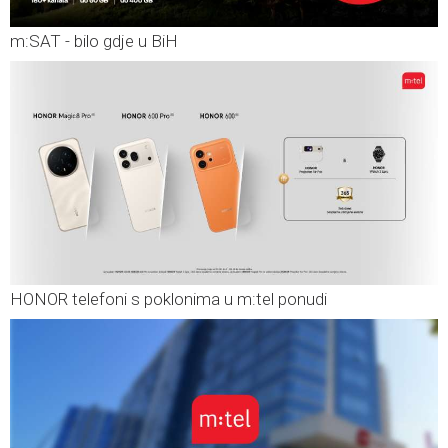
m:SAT - bilo gdje u BiH
HONOR telefoni s poklonima u m:tel ponudi