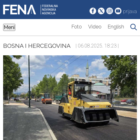
prijava
Foto
Video
English
Meni
BOSNA I HERCEGOVINA
| 06.08.2025. 18:23 |