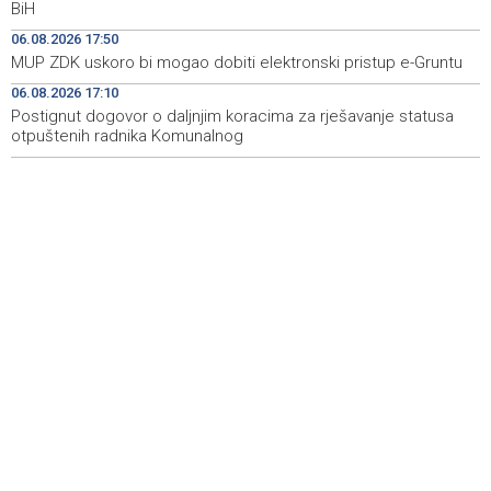
BiH
Maroka kao suorganizatora SP 2030.
06.08.2026 17:50
Grad Novi Travnik prvi put izravno dobio sredstva
19:27
MUP ZDK uskoro bi mogao dobiti elektronski pristup e-Gruntu
Europske unije
06.08.2026 17:10
Postignut dogovor o daljnjim koracima za rješavanje statusa
Soreca says SEPA application marks important
19:16
milestone on BiH's EU path
otpuštenih radnika Komunalnog