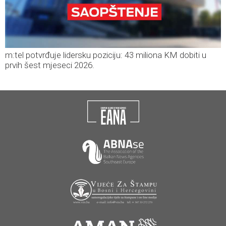
m:tel potvrđuje lidersku poziciju: 43 miliona KM dobiti u
prvih šest mjeseci 2026.