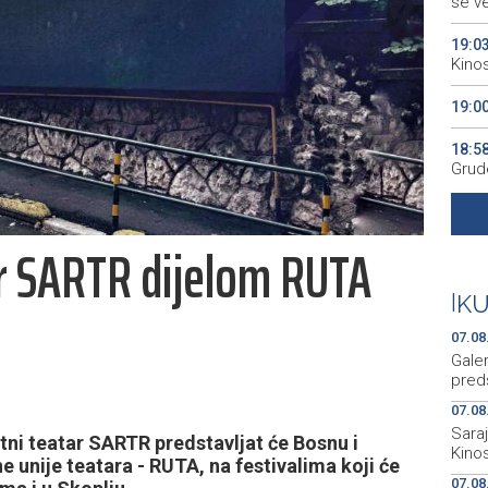
se v
19:0
Kino
19:0
18:5
Grude
18:5
Vuči
ar SARTR dijelom RUTA
18:3
Konj
|
K
07.08
Gale
preds
07.08
Sara
tni teatar SARTR predstavljat će Bosnu i
Kino
 unije teatara - RUTA, na festivalima koji će
07.08