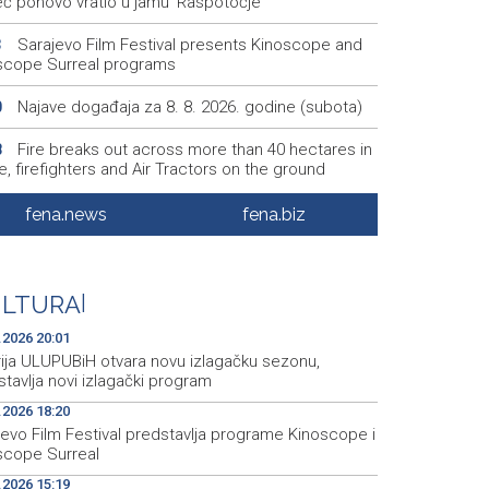
eć ponovo vratio u jamu 'Raspotočje'
Sarajevo Film Festival presents Kinoscope and
3
scope Surreal programs
Najave događaja za 8. 8. 2026. godine (subota)
0
Fire breaks out across more than 40 hectares in
8
, firefighters and Air Tractors on the ground
Zelenski doputovao u Beograd, sutra sastanak s
5
fena.news
fena.biz
ćem
Second Air Tractor joins firefighting efforts in
2
ic, third expected on Saturday
ULTURA
|
.2026 20:01
rija ULUPUBiH otvara novu izlagačku sezonu,
tavlja novi izlagački program
.2026 18:20
jevo Film Festival predstavlja programe Kinoscope i
scope Surreal
.2026 15:19