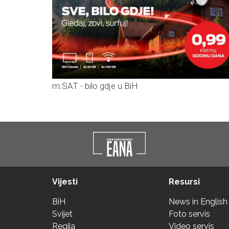
m:SAT - bilo gdje u BiH
Vijesti
Resursi
BiH
News in English
Svijet
Foto servis
Regija
Video servis