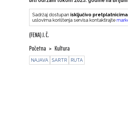
biti održani tokom 2025. godine na Brijun
Sadržaj dostupan
isključivo pretplatnicima
uslovima korištenja servisa kontaktirajte
mark
(FENA) J. Č.
Početna
>
Kultura
NAJAVA
SARTR
RUTA