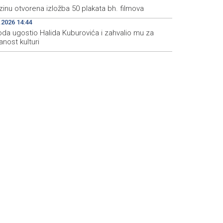
inu otvorena izložba 50 plakata bh. filmova
.2026 14:44
da ugostio Halida Kuburovića i zahvalio mu za
nost kulturi