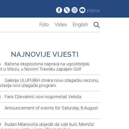
prijava
Foto
Video
English
NAJNOVIJE VIJESTI
Bačena eksplozivna naprava na ugostiteljski
6
t u Vitezu, u Novom Travniku zapaljen Golf
Galerija ULUPUBiH otvara novu izlagačku sezonu,
1
tavlja novi izlagački program
Faris Dževahirić novi nogometaš Veleža
4
Announcement of events for Saturday, 8 August
1
Rudari Milanovića ubijedili da ode kući, Memčić
0