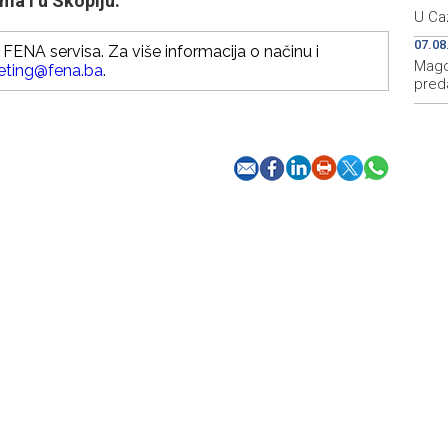
ima i u Skoplju.
U Caz
07.08
FENA servisa. Za više informacija o načinu i
Mago
eting@fena.ba
.
preda