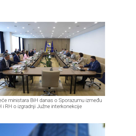
jeće ministara BiH danas o Sporazumu između
H i RH o izgradnji Južne interkonekcije