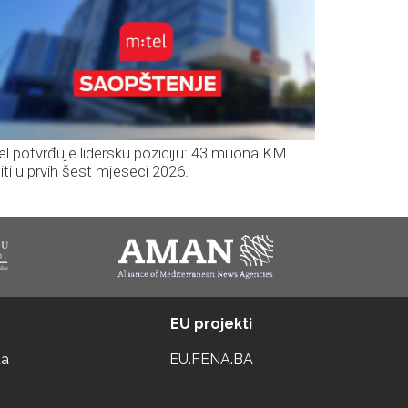
el potvrđuje lidersku poziciju: 43 miliona KM
iti u prvih šest mjeseci 2026.
EU projekti
ta
EU.FENA.BA