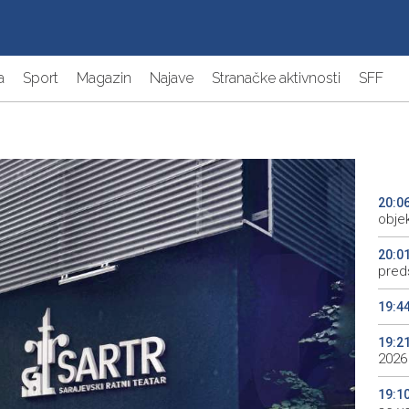
a
Sport
Magazin
Najave
Stranačke aktivnosti
SFF
20:0
objek
20:0
preds
19:4
19:2
2026
19:1