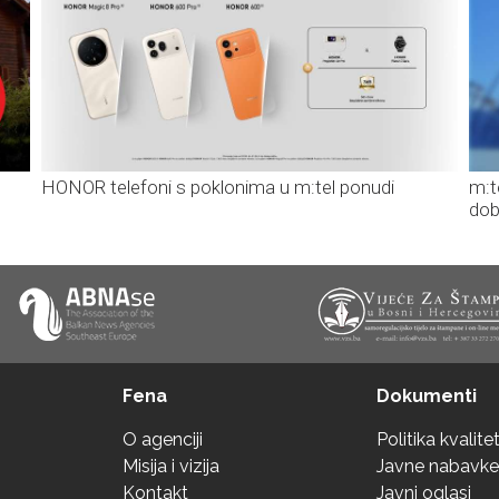
HONOR telefoni s poklonima u m:tel ponudi
m:t
dob
Fena
Dokumenti
O agenciji
Politika kvalite
Misija i vizija
Javne nabavke
Kontakt
Javni oglasi