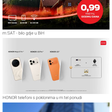
m:SAT - bilo gdje u BiH
HONOR telefoni s poklonima u m:tel ponudi