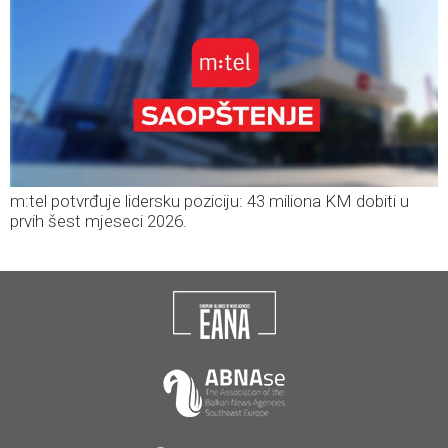
m:tel potvrđuje lidersku poziciju: 43 miliona KM dobiti u
prvih šest mjeseci 2026.