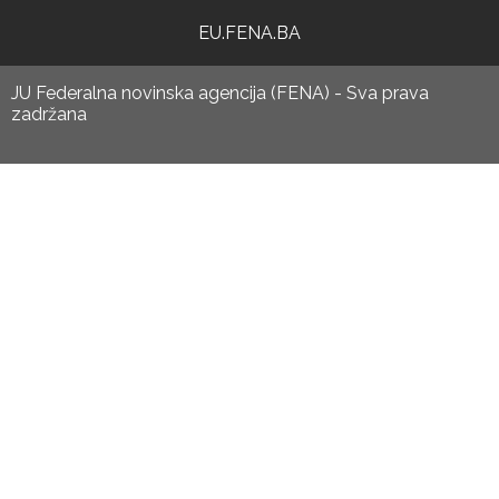
EU.FENA.BA
JU Federalna novinska agencija (FENA) - Sva prava
zadržana