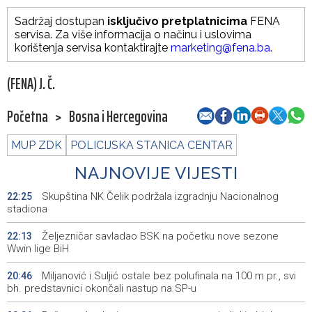
Sadržaj dostupan
isključivo pretplatnicima
FENA
servisa. Za više informacija o načinu i uslovima
korištenja servisa kontaktirajte
marketing@fena.ba
.
(FENA) J. Č.
Početna
>
Bosna i Hercegovina
MUP ZDK
POLICIJSKA STANICA CENTAR
NAJNOVIJE VIJESTI
Skupština NK Čelik podržala izgradnju Nacionalnog
22:25
stadiona
Željezničar savladao BSK na početku nove sezone
22:13
Wwin lige BiH
Miljanović i Suljić ostale bez polufinala na 100 m pr., svi
20:46
bh. predstavnici okončali nastup na SP-u