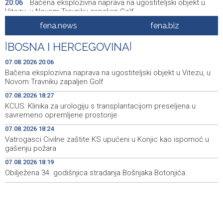
Bačena eksplozivna naprava na ugostiteljski objekt u
20:06
Vitezu, u Novom Travniku zapaljen Golf
fena.news
fena.biz
Galerija ULUPUBiH otvara novu izlagačku sezonu,
20:01
predstavlja novi izlagački program
|
BOSNA I HERCEGOVINA
|
Faris Dževahirić novi nogometaš Veleža
19:44
07.08.2026 20:06
Bačena eksplozivna naprava na ugostiteljski objekt u Vitezu, u
Announcement of events for Saturday, 8 August 2026
19:21
Novom Travniku zapaljen Golf
07.08.2026 18:27
Rudari Milanovića ubijedili da ode kući, Memčić se već
19:10
KCUS: Klinika za urologiju s transplantacijom preseljena u
ponovo vratio u jamu 'Raspotočje'
savremeno opremljene prostorije
Sarajevo Film Festival presents Kinoscope and
19:03
07.08.2026 18:24
Kinoscope Surreal programs
Vatrogasci Civilne zaštite KS upućeni u Konjic kao ispomoć u
gašenju požara
Najave događaja za 8. 8. 2026. godine (subota)
19:00
07.08.2026 18:19
Obilježena 34. godišnjica stradanja Bošnjaka Botonjića