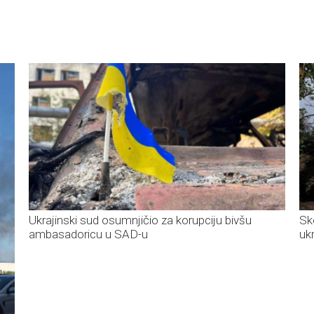
Ukrajinski sud osumnjičio za korupciju bivšu
Sk
ambasadoricu u SAD-u
uk