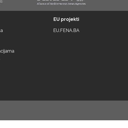
EU projekti
ta
EU.FENA.BA
acijama
a