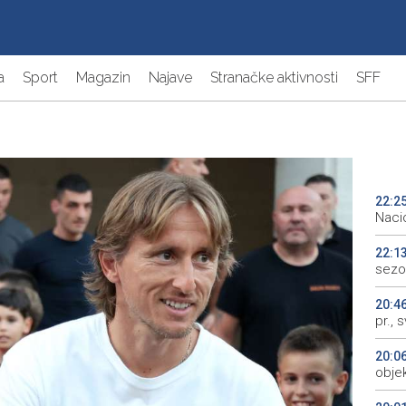
a
Sport
Magazin
Najave
Stranačke aktivnosti
SFF
22:2
Naci
22:1
sezo
20:4
pr., 
20:0
objek