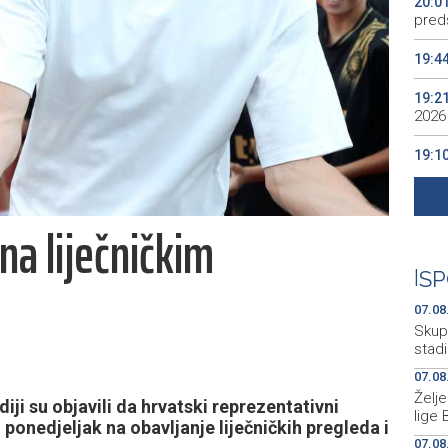
20:0
preds
19:4
19:2
2026
19:1
se v
19:0
na liječničkim
Kino
19:0
|
SP
07.08
Skup
stad
07.08
Želj
iji su objavili da hrvatski reprezentativni
lige 
onedjeljak na obavljanje liječničkih pregleda i
07.08