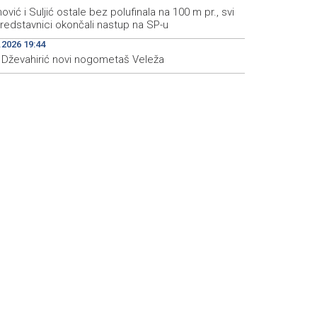
nović i Suljić ostale bez polufinala na 100 m pr., svi
redstavnici okončali nastup na SP-u
.2026 19:44
s Dževahirić novi nogometaš Veleža