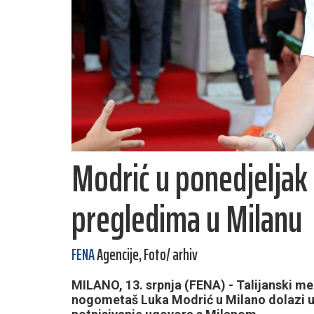
Modrić u ponedjeljak 
pregledima u Milanu
FENA
Agencije, Foto/ arhiv
MILANO, 13. srpnja (FENA) - Talijanski med
nogometaš Luka Modrić u Milano dolazi u p