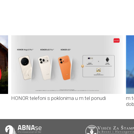
HONOR telefoni s poklonima u m:tel ponudi
m:t
dob