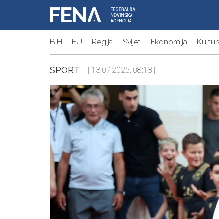
BiH
EU
Regija
Svijet
Ekonomija
Kultur
SPORT
| 13.07.2025. 08:18 |