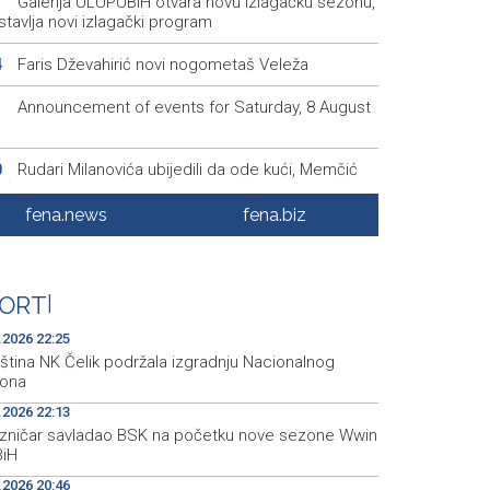
Galerija ULUPUBiH otvara novu izlagačku sezonu,
1
tavlja novi izlagački program
Faris Dževahirić novi nogometaš Veleža
4
Announcement of events for Saturday, 8 August
1
Rudari Milanovića ubijedili da ode kući, Memčić
0
eć ponovo vratio u jamu 'Raspotočje'
fena.news
fena.biz
Sarajevo Film Festival presents Kinoscope and
3
scope Surreal programs
Najave događaja za 8. 8. 2026. godine (subota)
0
ORT
|
.2026 22:25
ština NK Čelik podržala izgradnju Nacionalnog
iona
.2026 22:13
ezničar savladao BSK na početku nove sezone Wwin
BiH
.2026 20:46