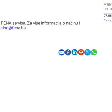
Milja
bh. p
07.08
Fari
FENA servisa. Za više informacija o načinu i
eting@fena.ba
.