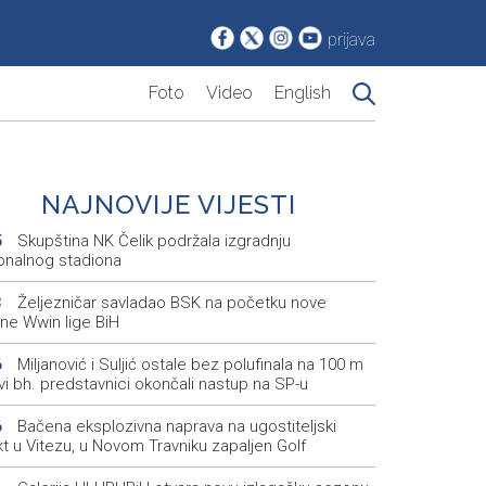
prijava
Foto
Video
English
NAJNOVIJE VIJESTI
Skupština NK Čelik podržala izgradnju
5
onalnog stadiona
Željezničar savladao BSK na početku nove
3
ne Wwin lige BiH
Miljanović i Suljić ostale bez polufinala na 100 m
6
svi bh. predstavnici okončali nastup na SP-u
Bačena eksplozivna naprava na ugostiteljski
6
t u Vitezu, u Novom Travniku zapaljen Golf